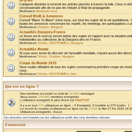
Articles
Catégorie destinée à recevoir les articles piochés à travers la toile. Ceux-ci doi
circonstanciée afin de ne pas les réduire à l'état de propagande.
Modérateur
Moderator team
Conseil BtoB & Annonces
Conseil "Black To Black" entre nous, sur tous les sujets de la vie quotidienne, "
toutes les annonces concernant les manifs, les meetings, les participations a un
Modérateurs
Chabine
,
Maryjane
Actualités Diaspora France
ce forum est le seul où seront admis des sujets en rapport avec la situation pol
individuelles ou collectives de la Diaspora afro en France.
Modérateurs
Tchoko
,
OGOTEMMELI
,
Maryjane
Actualités Monde
Si vous avez envie de discuter de l’actualité mondiale, n’ayant aucun lien direct, 
Modérateurs
Tchoko
,
Chabine
,
Maryjane
Coupe du Monde 2010
Vous voulez débattre de tous les sujets concernant la première coupe du monde 
vous.
Modérateurs
Tchoko
,
OGOTEMMELI
,
Alex
Qui est en ligne ?
Nos membres ont posté un total de
112984
messages
Nous avons
1780486
membres enregistrés
L'utilisateur enregistré le plus récent est
Chu27127
Il y a en tout
270
utilisateurs en ligne :: 0 Enregistré, 0 Invisible et 270 Invités [
A
Le record du nombre d'utilisateurs en ligne est de
21362
le Mar 07 Avr 2026 16:5
Utilisateurs enregistrés : Aucun
Ces données sont basées sur les utilisateurs actifs des cinq dernières minutes
Connexion