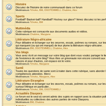
Histoire
Discutez de l'histoire de notre communauté dans ce forum
Modérateurs
Tchoko
,
BM
,
OGOTEMMELI
,
Chabine
,
Alex
Sports
Football? Basket-ball? Handball? Hockey sur glace? Venez discutez ici les perf
Modérateurs
Tchoko
,
BM
Multimédia
Cette rubrique est consacrée aux documents audios et vidéos.
Modérateurs
Chabine
,
Maryjane
Littérature Négro-africaine
Pour débattre et échanger sur les oeuvres, essais, poèmes ou romans, sur les
qui marquent (ou qui ont marqué) de leur plume la littérature négro-africaine .
Modérateurs
BM
,
OGOTEMMELI
,
Chabine
,
Alex
Vos blogs
Vous avez écrit un message sur votre blog que dont vous voulez partager le li
de l'existence de votre blog? Vous êtes un grioonaute non encore converti aux 
raisons et pour d'autres, cet espace est le votre.
Modérateurs
Tchoko
,
Maryjane
Santé
Toutes les questions de sante sont à traiter dans cette rubrique, sans aborder le
compétences attestées. Merci
Modérateurs
Tchoko
,
Maryjane
,
Alex
Littérature Etrangère
Pour débattre et échanger sur les œuvres, essais, poèmes ou romans, sur les
surtout l'Afrique en particulier...
Modérateurs
Tchoko
,
BM
,
OGOTEMMELI
Actualités Diaspora
ce forum est le seul où seront admis des sujets en rapport avec la situation pol
individuelles ou collectives des autres parties de notre Diaspora.
Modérateurs
BM
,
Chabine