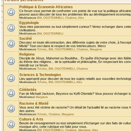
Forums permanents
Politique & Economie Africaines
Ce forum vous permet de confronter vos points de vue sur la politique africaine,
pouvez aussi discuter de tous les problemes liés au dévéloppement économique 
Modérateurs
BM
,
OGOTEMMELI
,
Chabine
,
Alex
Egyptologie
Vous etes passionnes ou tout simplement curieux? Venez echanger dans cette ru
civilisations.
Modérateurs
BM
,
OGOTEMMELI
Société
Discutez en toute décontraction, des différents sujets de votre choix, à l'exce
Mixité" Tout ceci dans le respect de vos interlocuteurs. Merci
Modérateurs
Tchoko
,
BM
,
OGOTEMMELI
,
Chabine
,
Maryjane
Religions
Disciple de Jésus, Mahomet ou Bouddha... En quête d'échange avec des fidèles
du thème des réligions... de la spiritualite et philosophie, En respectant les 
interdit sur ce forum.
Modérateurs
Tchoko
,
BM
,
OGOTEMMELI
,
Chabine
Sciences & Technologies
Lieu approprié pour discuter de tous les sujets relatifs aux nouvelles technolo
Modérateurs
Tchoko
,
BM
,
OGOTEMMELI
,
Alex
Célébrités
Fan de Michaël Jackson, Beyonce ou Koffi Olomide? Vous pouvez échanger ici l
Modérateur
Maryjane
Racisme & Mixité
Vous avez été victime de racisme? Un détail de l'actualité lié au racisme vous 
des autres.
Modérateurs
Tchoko
,
Chabine
,
Maryjane
Culture & Arts
Besoin de renseignement ou tout simplement d'échanger sur des faits de culture,
musique afro, cette rubrique est faite pour vous.
Modérateurs
BM
,
OGOTEMMELI
,
Chabine
,
Maryjane
,
Alex