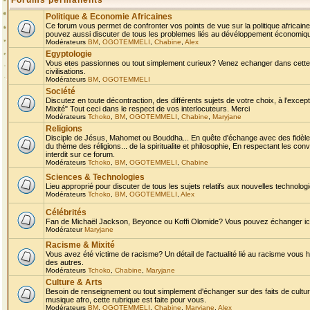
Forums permanents
Politique & Economie Africaines
Ce forum vous permet de confronter vos points de vue sur la politique africaine,
pouvez aussi discuter de tous les problemes liés au dévéloppement économique 
Modérateurs
BM
,
OGOTEMMELI
,
Chabine
,
Alex
Egyptologie
Vous etes passionnes ou tout simplement curieux? Venez echanger dans cette ru
civilisations.
Modérateurs
BM
,
OGOTEMMELI
Société
Discutez en toute décontraction, des différents sujets de votre choix, à l'exce
Mixité" Tout ceci dans le respect de vos interlocuteurs. Merci
Modérateurs
Tchoko
,
BM
,
OGOTEMMELI
,
Chabine
,
Maryjane
Religions
Disciple de Jésus, Mahomet ou Bouddha... En quête d'échange avec des fidèles
du thème des réligions... de la spiritualite et philosophie, En respectant les 
interdit sur ce forum.
Modérateurs
Tchoko
,
BM
,
OGOTEMMELI
,
Chabine
Sciences & Technologies
Lieu approprié pour discuter de tous les sujets relatifs aux nouvelles technolo
Modérateurs
Tchoko
,
BM
,
OGOTEMMELI
,
Alex
Célébrités
Fan de Michaël Jackson, Beyonce ou Koffi Olomide? Vous pouvez échanger ici l
Modérateur
Maryjane
Racisme & Mixité
Vous avez été victime de racisme? Un détail de l'actualité lié au racisme vous 
des autres.
Modérateurs
Tchoko
,
Chabine
,
Maryjane
Culture & Arts
Besoin de renseignement ou tout simplement d'échanger sur des faits de culture,
musique afro, cette rubrique est faite pour vous.
Modérateurs
BM
,
OGOTEMMELI
,
Chabine
,
Maryjane
,
Alex