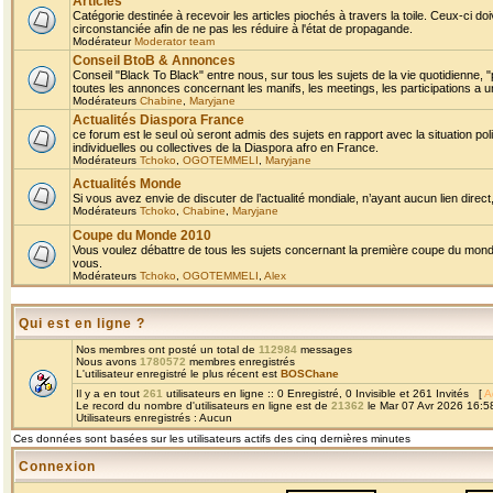
Articles
Catégorie destinée à recevoir les articles piochés à travers la toile. Ceux-ci doi
circonstanciée afin de ne pas les réduire à l'état de propagande.
Modérateur
Moderator team
Conseil BtoB & Annonces
Conseil "Black To Black" entre nous, sur tous les sujets de la vie quotidienne, "
toutes les annonces concernant les manifs, les meetings, les participations a un
Modérateurs
Chabine
,
Maryjane
Actualités Diaspora France
ce forum est le seul où seront admis des sujets en rapport avec la situation pol
individuelles ou collectives de la Diaspora afro en France.
Modérateurs
Tchoko
,
OGOTEMMELI
,
Maryjane
Actualités Monde
Si vous avez envie de discuter de l’actualité mondiale, n’ayant aucun lien direct, 
Modérateurs
Tchoko
,
Chabine
,
Maryjane
Coupe du Monde 2010
Vous voulez débattre de tous les sujets concernant la première coupe du monde 
vous.
Modérateurs
Tchoko
,
OGOTEMMELI
,
Alex
Qui est en ligne ?
Nos membres ont posté un total de
112984
messages
Nous avons
1780572
membres enregistrés
L'utilisateur enregistré le plus récent est
BOSChane
Il y a en tout
261
utilisateurs en ligne :: 0 Enregistré, 0 Invisible et 261 Invités [
A
Le record du nombre d'utilisateurs en ligne est de
21362
le Mar 07 Avr 2026 16:5
Utilisateurs enregistrés : Aucun
Ces données sont basées sur les utilisateurs actifs des cinq dernières minutes
Connexion