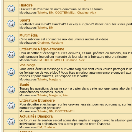
Histoire
Discutez de l'histoire de notre communauté dans ce forum
Modérateurs
Tchoko
,
BM
,
OGOTEMMELI
,
Chabine
,
Alex
Sports
Football? Basket-ball? Handball? Hockey sur glace? Venez discutez ici les perf
Modérateurs
Tchoko
,
BM
Multimédia
Cette rubrique est consacrée aux documents audios et vidéos.
Modérateurs
Chabine
,
Maryjane
Littérature Négro-africaine
Pour débattre et échanger sur les oeuvres, essais, poèmes ou romans, sur les
qui marquent (ou qui ont marqué) de leur plume la littérature négro-africaine .
Modérateurs
BM
,
OGOTEMMELI
,
Chabine
,
Alex
Vos blogs
Vous avez écrit un message sur votre blog que dont vous voulez partager le li
de l'existence de votre blog? Vous êtes un grioonaute non encore converti aux 
raisons et pour d'autres, cet espace est le votre.
Modérateurs
Tchoko
,
Maryjane
Santé
Toutes les questions de sante sont à traiter dans cette rubrique, sans aborder le
compétences attestées. Merci
Modérateurs
Tchoko
,
Maryjane
,
Alex
Littérature Etrangère
Pour débattre et échanger sur les œuvres, essais, poèmes ou romans, sur les
surtout l'Afrique en particulier...
Modérateurs
Tchoko
,
BM
,
OGOTEMMELI
Actualités Diaspora
ce forum est le seul où seront admis des sujets en rapport avec la situation pol
individuelles ou collectives des autres parties de notre Diaspora.
Modérateurs
BM
,
Chabine