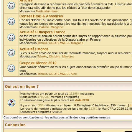
Articles
Catégorie destinée à recevoir les articles piochés à travers la toile. Ceux-ci doi
circonstanciée afin de ne pas les réduire à l'état de propagande.
Modérateur
Moderator team
Conseil BtoB & Annonces
Conseil "Black To Black" entre nous, sur tous les sujets de la vie quotidienne, "
toutes les annonces concernant les manifs, les meetings, les participations a un
Modérateurs
Chabine
,
Maryjane
Actualités Diaspora France
ce forum est le seul où seront admis des sujets en rapport avec la situation pol
individuelles ou collectives de la Diaspora afro en France.
Modérateurs
Tchoko
,
OGOTEMMELI
,
Maryjane
Actualités Monde
Si vous avez envie de discuter de l’actualité mondiale, n’ayant aucun lien direct, 
Modérateurs
Tchoko
,
Chabine
,
Maryjane
Coupe du Monde 2010
Vous voulez débattre de tous les sujets concernant la première coupe du monde 
vous.
Modérateurs
Tchoko
,
OGOTEMMELI
,
Alex
Qui est en ligne ?
Nos membres ont posté un total de
112984
messages
Nous avons
1780607
membres enregistrés
L'utilisateur enregistré le plus récent est
AidaC190
Il y a en tout
350
utilisateurs en ligne :: 0 Enregistré, 0 Invisible et 350 Invités [
A
Le record du nombre d'utilisateurs en ligne est de
21362
le Mar 07 Avr 2026 16:5
Utilisateurs enregistrés : Aucun
Ces données sont basées sur les utilisateurs actifs des cinq dernières minutes
Connexion