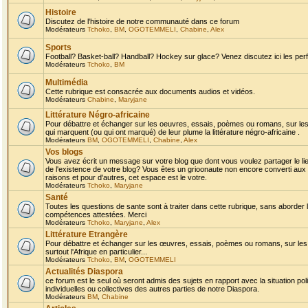
Histoire
Discutez de l'histoire de notre communauté dans ce forum
Modérateurs
Tchoko
,
BM
,
OGOTEMMELI
,
Chabine
,
Alex
Sports
Football? Basket-ball? Handball? Hockey sur glace? Venez discutez ici les perf
Modérateurs
Tchoko
,
BM
Multimédia
Cette rubrique est consacrée aux documents audios et vidéos.
Modérateurs
Chabine
,
Maryjane
Littérature Négro-africaine
Pour débattre et échanger sur les oeuvres, essais, poèmes ou romans, sur les
qui marquent (ou qui ont marqué) de leur plume la littérature négro-africaine .
Modérateurs
BM
,
OGOTEMMELI
,
Chabine
,
Alex
Vos blogs
Vous avez écrit un message sur votre blog que dont vous voulez partager le li
de l'existence de votre blog? Vous êtes un grioonaute non encore converti aux 
raisons et pour d'autres, cet espace est le votre.
Modérateurs
Tchoko
,
Maryjane
Santé
Toutes les questions de sante sont à traiter dans cette rubrique, sans aborder le
compétences attestées. Merci
Modérateurs
Tchoko
,
Maryjane
,
Alex
Littérature Etrangère
Pour débattre et échanger sur les œuvres, essais, poèmes ou romans, sur les
surtout l'Afrique en particulier...
Modérateurs
Tchoko
,
BM
,
OGOTEMMELI
Actualités Diaspora
ce forum est le seul où seront admis des sujets en rapport avec la situation pol
individuelles ou collectives des autres parties de notre Diaspora.
Modérateurs
BM
,
Chabine