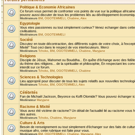
Forums permanents
Politique & Economie Africaines
Ce forum vous permet de confronter vos points de vue sur la politique africaine,
pouvez aussi discuter de tous les problemes liés au dévéloppement économique 
Modérateurs
BM
,
OGOTEMMELI
,
Chabine
,
Alex
Egyptologie
Vous etes passionnes ou tout simplement curieux? Venez echanger dans cette ru
civilisations.
Modérateurs
BM
,
OGOTEMMELI
Société
Discutez en toute décontraction, des différents sujets de votre choix, à l'exce
Mixité" Tout ceci dans le respect de vos interlocuteurs. Merci
Modérateurs
Tchoko
,
BM
,
OGOTEMMELI
,
Chabine
,
Maryjane
Religions
Disciple de Jésus, Mahomet ou Bouddha... En quête d'échange avec des fidèles
du thème des réligions... de la spiritualite et philosophie, En respectant les 
interdit sur ce forum.
Modérateurs
Tchoko
,
BM
,
OGOTEMMELI
,
Chabine
Sciences & Technologies
Lieu approprié pour discuter de tous les sujets relatifs aux nouvelles technolo
Modérateurs
Tchoko
,
BM
,
OGOTEMMELI
,
Alex
Célébrités
Fan de Michaël Jackson, Beyonce ou Koffi Olomide? Vous pouvez échanger ici l
Modérateur
Maryjane
Racisme & Mixité
Vous avez été victime de racisme? Un détail de l'actualité lié au racisme vous 
des autres.
Modérateurs
Tchoko
,
Chabine
,
Maryjane
Culture & Arts
Besoin de renseignement ou tout simplement d'échanger sur des faits de culture,
musique afro, cette rubrique est faite pour vous.
Modérateurs
BM
,
OGOTEMMELI
,
Chabine
,
Maryjane
,
Alex