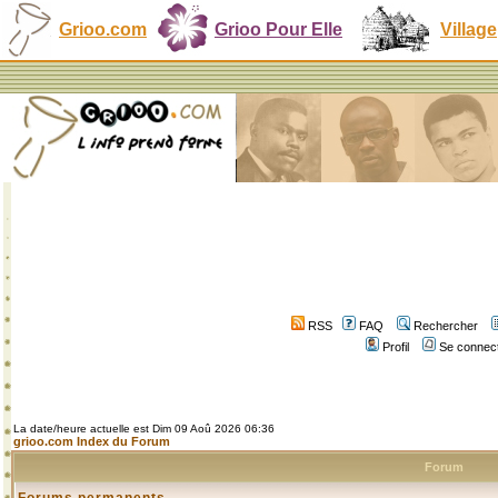
Grioo.com
Grioo Pour Elle
Village
RSS
FAQ
Rechercher
Profil
Se connect
La date/heure actuelle est Dim 09 Aoû 2026 06:36
grioo.com Index du Forum
Forum