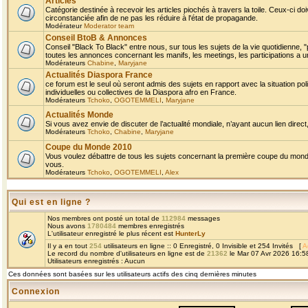
Articles
Catégorie destinée à recevoir les articles piochés à travers la toile. Ceux-ci doi
circonstanciée afin de ne pas les réduire à l'état de propagande.
Modérateur
Moderator team
Conseil BtoB & Annonces
Conseil "Black To Black" entre nous, sur tous les sujets de la vie quotidienne, "
toutes les annonces concernant les manifs, les meetings, les participations a un
Modérateurs
Chabine
,
Maryjane
Actualités Diaspora France
ce forum est le seul où seront admis des sujets en rapport avec la situation pol
individuelles ou collectives de la Diaspora afro en France.
Modérateurs
Tchoko
,
OGOTEMMELI
,
Maryjane
Actualités Monde
Si vous avez envie de discuter de l’actualité mondiale, n’ayant aucun lien direct, 
Modérateurs
Tchoko
,
Chabine
,
Maryjane
Coupe du Monde 2010
Vous voulez débattre de tous les sujets concernant la première coupe du monde 
vous.
Modérateurs
Tchoko
,
OGOTEMMELI
,
Alex
Qui est en ligne ?
Nos membres ont posté un total de
112984
messages
Nous avons
1780484
membres enregistrés
L'utilisateur enregistré le plus récent est
HunterLy
Il y a en tout
254
utilisateurs en ligne :: 0 Enregistré, 0 Invisible et 254 Invités [
A
Le record du nombre d'utilisateurs en ligne est de
21362
le Mar 07 Avr 2026 16:5
Utilisateurs enregistrés : Aucun
Ces données sont basées sur les utilisateurs actifs des cinq dernières minutes
Connexion