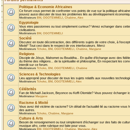
Forums permanents
Politique & Economie Africaines
Ce forum vous permet de confronter vos points de vue sur la politique africaine,
pouvez aussi discuter de tous les problemes liés au dévéloppement économique 
Modérateurs
BM
,
OGOTEMMELI
,
Chabine
,
Alex
Egyptologie
Vous etes passionnes ou tout simplement curieux? Venez echanger dans cette ru
civilisations.
Modérateurs
BM
,
OGOTEMMELI
Société
Discutez en toute décontraction, des différents sujets de votre choix, à l'exce
Mixité" Tout ceci dans le respect de vos interlocuteurs. Merci
Modérateurs
Tchoko
,
BM
,
OGOTEMMELI
,
Chabine
,
Maryjane
Religions
Disciple de Jésus, Mahomet ou Bouddha... En quête d'échange avec des fidèles
du thème des réligions... de la spiritualite et philosophie, En respectant les 
interdit sur ce forum.
Modérateurs
Tchoko
,
BM
,
OGOTEMMELI
,
Chabine
Sciences & Technologies
Lieu approprié pour discuter de tous les sujets relatifs aux nouvelles technolo
Modérateurs
Tchoko
,
BM
,
OGOTEMMELI
,
Alex
Célébrités
Fan de Michaël Jackson, Beyonce ou Koffi Olomide? Vous pouvez échanger ici l
Modérateur
Maryjane
Racisme & Mixité
Vous avez été victime de racisme? Un détail de l'actualité lié au racisme vous 
des autres.
Modérateurs
Tchoko
,
Chabine
,
Maryjane
Culture & Arts
Besoin de renseignement ou tout simplement d'échanger sur des faits de culture,
musique afro, cette rubrique est faite pour vous.
Modérateurs
BM
,
OGOTEMMELI
,
Chabine
,
Maryjane
,
Alex