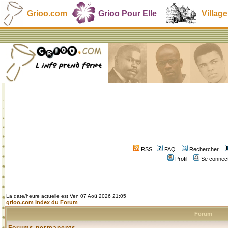
Grioo.com
Grioo Pour Elle
Village
RSS
FAQ
Rechercher
Profil
Se connect
La date/heure actuelle est Ven 07 Aoû 2026 21:05
grioo.com Index du Forum
Forum