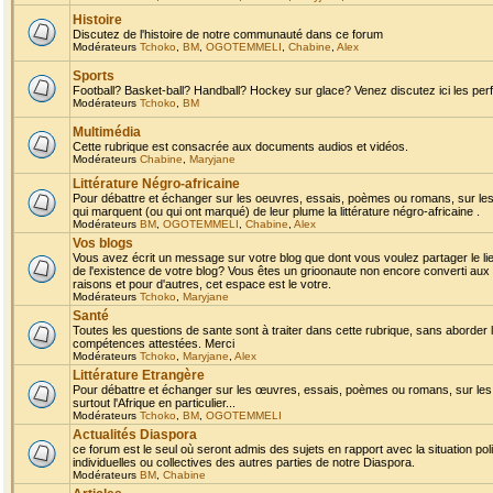
Histoire
Discutez de l'histoire de notre communauté dans ce forum
Modérateurs
Tchoko
,
BM
,
OGOTEMMELI
,
Chabine
,
Alex
Sports
Football? Basket-ball? Handball? Hockey sur glace? Venez discutez ici les perf
Modérateurs
Tchoko
,
BM
Multimédia
Cette rubrique est consacrée aux documents audios et vidéos.
Modérateurs
Chabine
,
Maryjane
Littérature Négro-africaine
Pour débattre et échanger sur les oeuvres, essais, poèmes ou romans, sur les
qui marquent (ou qui ont marqué) de leur plume la littérature négro-africaine .
Modérateurs
BM
,
OGOTEMMELI
,
Chabine
,
Alex
Vos blogs
Vous avez écrit un message sur votre blog que dont vous voulez partager le li
de l'existence de votre blog? Vous êtes un grioonaute non encore converti aux 
raisons et pour d'autres, cet espace est le votre.
Modérateurs
Tchoko
,
Maryjane
Santé
Toutes les questions de sante sont à traiter dans cette rubrique, sans aborder le
compétences attestées. Merci
Modérateurs
Tchoko
,
Maryjane
,
Alex
Littérature Etrangère
Pour débattre et échanger sur les œuvres, essais, poèmes ou romans, sur les
surtout l'Afrique en particulier...
Modérateurs
Tchoko
,
BM
,
OGOTEMMELI
Actualités Diaspora
ce forum est le seul où seront admis des sujets en rapport avec la situation pol
individuelles ou collectives des autres parties de notre Diaspora.
Modérateurs
BM
,
Chabine