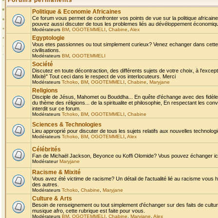
Forums permanents
Politique & Economie Africaines
Ce forum vous permet de confronter vos points de vue sur la politique africaine,
pouvez aussi discuter de tous les problemes liés au dévéloppement économique 
Modérateurs
BM
,
OGOTEMMELI
,
Chabine
,
Alex
Egyptologie
Vous etes passionnes ou tout simplement curieux? Venez echanger dans cette ru
civilisations.
Modérateurs
BM
,
OGOTEMMELI
Société
Discutez en toute décontraction, des différents sujets de votre choix, à l'exce
Mixité" Tout ceci dans le respect de vos interlocuteurs. Merci
Modérateurs
Tchoko
,
BM
,
OGOTEMMELI
,
Chabine
,
Maryjane
Religions
Disciple de Jésus, Mahomet ou Bouddha... En quête d'échange avec des fidèles
du thème des réligions... de la spiritualite et philosophie, En respectant les 
interdit sur ce forum.
Modérateurs
Tchoko
,
BM
,
OGOTEMMELI
,
Chabine
Sciences & Technologies
Lieu approprié pour discuter de tous les sujets relatifs aux nouvelles technolo
Modérateurs
Tchoko
,
BM
,
OGOTEMMELI
,
Alex
Célébrités
Fan de Michaël Jackson, Beyonce ou Koffi Olomide? Vous pouvez échanger ici l
Modérateur
Maryjane
Racisme & Mixité
Vous avez été victime de racisme? Un détail de l'actualité lié au racisme vous 
des autres.
Modérateurs
Tchoko
,
Chabine
,
Maryjane
Culture & Arts
Besoin de renseignement ou tout simplement d'échanger sur des faits de culture,
musique afro, cette rubrique est faite pour vous.
Modérateurs
BM
,
OGOTEMMELI
,
Chabine
,
Maryjane
,
Alex