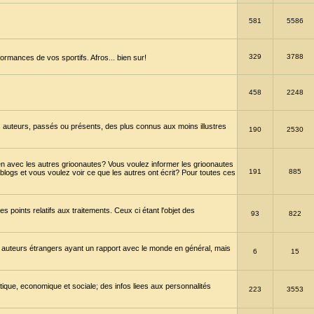
581
5586
329
3788
ormances de vos sportifs. Afros... bien sur!
458
2248
 auteurs, passés ou présents, des plus connus aux moins illustres
190
2530
en avec les autres grioonautes? Vous voulez informer les grioonautes
191
885
blogs et vous voulez voir ce que les autres ont écrit? Pour toutes ces
s points relatifs aux traitements. Ceux ci étant l'objet des
93
822
 auteurs étrangers ayant un rapport avec le monde en général, mais
6
15
itique, economique et sociale; des infos liees aux personnalités
223
3553