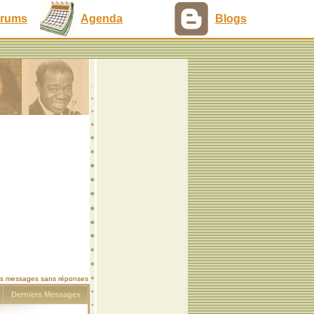
rums
Agenda
Blogs
les messages sans réponses
s
Derniers Messages