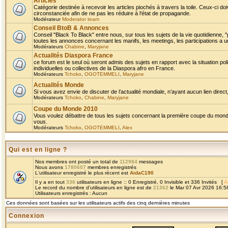
Articles
Catégorie destinée à recevoir les articles piochés à travers la toile. Ceux-ci doi
circonstanciée afin de ne pas les réduire à l'état de propagande.
Modérateur
Moderator team
Conseil BtoB & Annonces
Conseil "Black To Black" entre nous, sur tous les sujets de la vie quotidienne, "
toutes les annonces concernant les manifs, les meetings, les participations a un
Modérateurs
Chabine
,
Maryjane
Actualités Diaspora France
ce forum est le seul où seront admis des sujets en rapport avec la situation pol
individuelles ou collectives de la Diaspora afro en France.
Modérateurs
Tchoko
,
OGOTEMMELI
,
Maryjane
Actualités Monde
Si vous avez envie de discuter de l’actualité mondiale, n’ayant aucun lien direct, 
Modérateurs
Tchoko
,
Chabine
,
Maryjane
Coupe du Monde 2010
Vous voulez débattre de tous les sujets concernant la première coupe du monde 
vous.
Modérateurs
Tchoko
,
OGOTEMMELI
,
Alex
Qui est en ligne ?
Nos membres ont posté un total de
112984
messages
Nous avons
1780607
membres enregistrés
L'utilisateur enregistré le plus récent est
AidaC190
Il y a en tout
336
utilisateurs en ligne :: 0 Enregistré, 0 Invisible et 336 Invités [
A
Le record du nombre d'utilisateurs en ligne est de
21362
le Mar 07 Avr 2026 16:5
Utilisateurs enregistrés : Aucun
Ces données sont basées sur les utilisateurs actifs des cinq dernières minutes
Connexion