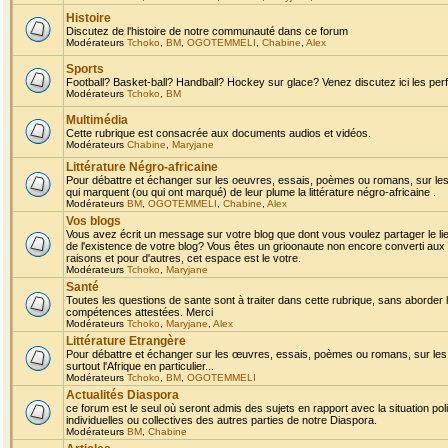
Histoire
Discutez de l'histoire de notre communauté dans ce forum
Modérateurs
Tchoko
,
BM
,
OGOTEMMELI
,
Chabine
,
Alex
Sports
Football? Basket-ball? Handball? Hockey sur glace? Venez discutez ici les perf
Modérateurs
Tchoko
,
BM
Multimédia
Cette rubrique est consacrée aux documents audios et vidéos.
Modérateurs
Chabine
,
Maryjane
Littérature Négro-africaine
Pour débattre et échanger sur les oeuvres, essais, poèmes ou romans, sur les
qui marquent (ou qui ont marqué) de leur plume la littérature négro-africaine .
Modérateurs
BM
,
OGOTEMMELI
,
Chabine
,
Alex
Vos blogs
Vous avez écrit un message sur votre blog que dont vous voulez partager le li
de l'existence de votre blog? Vous êtes un grioonaute non encore converti aux 
raisons et pour d'autres, cet espace est le votre.
Modérateurs
Tchoko
,
Maryjane
Santé
Toutes les questions de sante sont à traiter dans cette rubrique, sans aborder le
compétences attestées. Merci
Modérateurs
Tchoko
,
Maryjane
,
Alex
Littérature Etrangère
Pour débattre et échanger sur les œuvres, essais, poèmes ou romans, sur les
surtout l'Afrique en particulier...
Modérateurs
Tchoko
,
BM
,
OGOTEMMELI
Actualités Diaspora
ce forum est le seul où seront admis des sujets en rapport avec la situation pol
individuelles ou collectives des autres parties de notre Diaspora.
Modérateurs
BM
,
Chabine