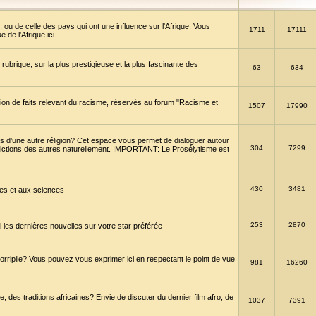
 ou de celle des pays qui ont une influence sur l'Afrique. Vous
1711
17111
de l'Afrique ici.
brique, sur la plus prestigieuse et la plus fascinante des
63
634
ption de faits relevant du racisme, réservés au forum "Racisme et
1507
17990
 d'une autre réligion? Cet espace vous permet de dialoguer autour
304
7299
convictions des autres naturellement. IMPORTANT: Le Prosélytisme est
430
3481
gies et aux sciences
253
2870
es dernières nouvelles sur votre star préférée
horripile? Vous pouvez vous exprimer ici en respectant le point de vue
981
16260
 des traditions africaines? Envie de discuter du dernier film afro, de
1037
7391