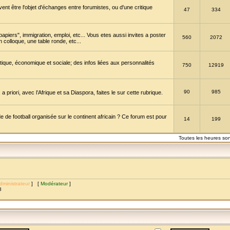
vent être l'objet d'échanges entre forumistes, ou d'une critique
47
334
papiers", immigration, emploi, etc... Vous etes aussi invites a poster
560
2072
 colloque, une table ronde, etc...
itique, économique et sociale; des infos liées aux personnalités
750
12919
90
985
a priori, avec l’Afrique et sa Diaspora, faites le sur cette rubrique.
de football organisée sur le continent africain ? Ce forum est pour
14
199
Toutes les heures so
dministrateur
] [
Modérateur
]
8