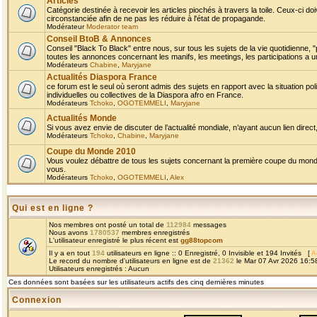
Articles
Catégorie destinée à recevoir les articles piochés à travers la toile. Ceux-ci doi
circonstanciée afin de ne pas les réduire à l'état de propagande.
Modérateur
Moderator team
Conseil BtoB & Annonces
Conseil "Black To Black" entre nous, sur tous les sujets de la vie quotidienne, "
toutes les annonces concernant les manifs, les meetings, les participations a un
Modérateurs
Chabine
,
Maryjane
Actualités Diaspora France
ce forum est le seul où seront admis des sujets en rapport avec la situation pol
individuelles ou collectives de la Diaspora afro en France.
Modérateurs
Tchoko
,
OGOTEMMELI
,
Maryjane
Actualités Monde
Si vous avez envie de discuter de l’actualité mondiale, n’ayant aucun lien direct, 
Modérateurs
Tchoko
,
Chabine
,
Maryjane
Coupe du Monde 2010
Vous voulez débattre de tous les sujets concernant la première coupe du monde 
vous.
Modérateurs
Tchoko
,
OGOTEMMELI
,
Alex
Qui est en ligne ?
Nos membres ont posté un total de
112984
messages
Nous avons
1780537
membres enregistrés
L'utilisateur enregistré le plus récent est
gg88topcom
Il y a en tout
194
utilisateurs en ligne :: 0 Enregistré, 0 Invisible et 194 Invités [
A
Le record du nombre d'utilisateurs en ligne est de
21362
le Mar 07 Avr 2026 16:5
Utilisateurs enregistrés : Aucun
Ces données sont basées sur les utilisateurs actifs des cinq dernières minutes
Connexion