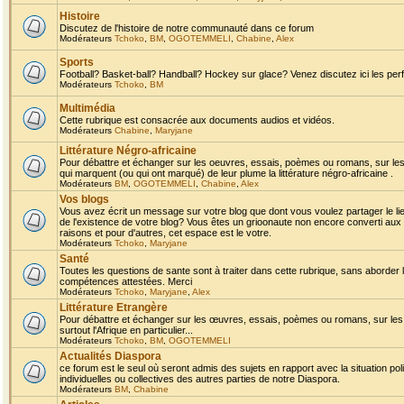
Histoire
Discutez de l'histoire de notre communauté dans ce forum
Modérateurs
Tchoko
,
BM
,
OGOTEMMELI
,
Chabine
,
Alex
Sports
Football? Basket-ball? Handball? Hockey sur glace? Venez discutez ici les perf
Modérateurs
Tchoko
,
BM
Multimédia
Cette rubrique est consacrée aux documents audios et vidéos.
Modérateurs
Chabine
,
Maryjane
Littérature Négro-africaine
Pour débattre et échanger sur les oeuvres, essais, poèmes ou romans, sur les
qui marquent (ou qui ont marqué) de leur plume la littérature négro-africaine .
Modérateurs
BM
,
OGOTEMMELI
,
Chabine
,
Alex
Vos blogs
Vous avez écrit un message sur votre blog que dont vous voulez partager le li
de l'existence de votre blog? Vous êtes un grioonaute non encore converti aux 
raisons et pour d'autres, cet espace est le votre.
Modérateurs
Tchoko
,
Maryjane
Santé
Toutes les questions de sante sont à traiter dans cette rubrique, sans aborder le
compétences attestées. Merci
Modérateurs
Tchoko
,
Maryjane
,
Alex
Littérature Etrangère
Pour débattre et échanger sur les œuvres, essais, poèmes ou romans, sur les
surtout l'Afrique en particulier...
Modérateurs
Tchoko
,
BM
,
OGOTEMMELI
Actualités Diaspora
ce forum est le seul où seront admis des sujets en rapport avec la situation pol
individuelles ou collectives des autres parties de notre Diaspora.
Modérateurs
BM
,
Chabine