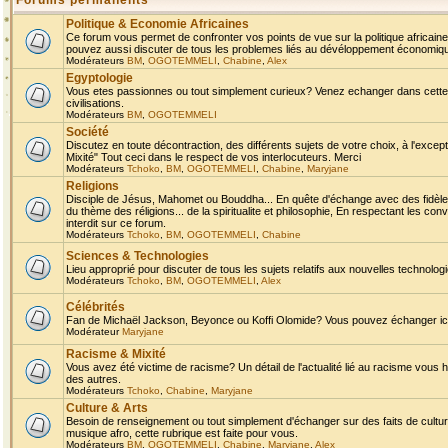
Forums permanents
Politique & Economie Africaines
Ce forum vous permet de confronter vos points de vue sur la politique africaine,
pouvez aussi discuter de tous les problemes liés au dévéloppement économique 
Modérateurs
BM
,
OGOTEMMELI
,
Chabine
,
Alex
Egyptologie
Vous etes passionnes ou tout simplement curieux? Venez echanger dans cette ru
civilisations.
Modérateurs
BM
,
OGOTEMMELI
Société
Discutez en toute décontraction, des différents sujets de votre choix, à l'exce
Mixité" Tout ceci dans le respect de vos interlocuteurs. Merci
Modérateurs
Tchoko
,
BM
,
OGOTEMMELI
,
Chabine
,
Maryjane
Religions
Disciple de Jésus, Mahomet ou Bouddha... En quête d'échange avec des fidèles
du thème des réligions... de la spiritualite et philosophie, En respectant les 
interdit sur ce forum.
Modérateurs
Tchoko
,
BM
,
OGOTEMMELI
,
Chabine
Sciences & Technologies
Lieu approprié pour discuter de tous les sujets relatifs aux nouvelles technolo
Modérateurs
Tchoko
,
BM
,
OGOTEMMELI
,
Alex
Célébrités
Fan de Michaël Jackson, Beyonce ou Koffi Olomide? Vous pouvez échanger ici l
Modérateur
Maryjane
Racisme & Mixité
Vous avez été victime de racisme? Un détail de l'actualité lié au racisme vous 
des autres.
Modérateurs
Tchoko
,
Chabine
,
Maryjane
Culture & Arts
Besoin de renseignement ou tout simplement d'échanger sur des faits de culture,
musique afro, cette rubrique est faite pour vous.
Modérateurs
BM
,
OGOTEMMELI
,
Chabine
,
Maryjane
,
Alex