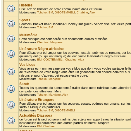
Histoire
Discutez de l'histoire de notre communauté dans ce forum
Modérateurs
Tchoko
,
BM
,
OGOTEMMELI
,
Chabine
,
Alex
Sports
Football? Basket-ball? Handball? Hockey sur glace? Venez discutez ici les perf
Modérateurs
Tchoko
,
BM
Multimédia
Cette rubrique est consacrée aux documents audios et vidéos.
Modérateurs
Chabine
,
Maryjane
Littérature Négro-africaine
Pour débattre et échanger sur les oeuvres, essais, poèmes ou romans, sur les
qui marquent (ou qui ont marqué) de leur plume la littérature négro-africaine .
Modérateurs
BM
,
OGOTEMMELI
,
Chabine
,
Alex
Vos blogs
Vous avez écrit un message sur votre blog que dont vous voulez partager le li
de l'existence de votre blog? Vous êtes un grioonaute non encore converti aux 
raisons et pour d'autres, cet espace est le votre.
Modérateurs
Tchoko
,
Maryjane
Santé
Toutes les questions de sante sont à traiter dans cette rubrique, sans aborder le
compétences attestées. Merci
Modérateurs
Tchoko
,
Maryjane
,
Alex
Littérature Etrangère
Pour débattre et échanger sur les œuvres, essais, poèmes ou romans, sur les
surtout l'Afrique en particulier...
Modérateurs
Tchoko
,
BM
,
OGOTEMMELI
Actualités Diaspora
ce forum est le seul où seront admis des sujets en rapport avec la situation pol
individuelles ou collectives des autres parties de notre Diaspora.
Modérateurs
BM
,
Chabine