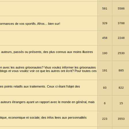
581
5586
329
3788
ormances de vos sportifs. Afros... bien sur!
458
2248
 auteurs, passés ou présents, des plus connus aux moins illustres
190
2530
en avec les autres grioonautes? Vous voulez informer les grioonautes
191
885
blogs et vous voulez voir ce que les autres ont écrit? Pour toutes ces
s points relatifs aux traitements. Ceux ci étant l'objet des
93
822
 auteurs étrangers ayant un rapport avec le monde en général, mais
6
15
itique, economique et sociale; des infos liees aux personnalités
223
3553