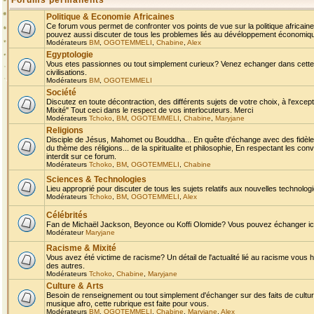
Forums permanents
Politique & Economie Africaines
Ce forum vous permet de confronter vos points de vue sur la politique africaine,
pouvez aussi discuter de tous les problemes liés au dévéloppement économique 
Modérateurs
BM
,
OGOTEMMELI
,
Chabine
,
Alex
Egyptologie
Vous etes passionnes ou tout simplement curieux? Venez echanger dans cette ru
civilisations.
Modérateurs
BM
,
OGOTEMMELI
Société
Discutez en toute décontraction, des différents sujets de votre choix, à l'exce
Mixité" Tout ceci dans le respect de vos interlocuteurs. Merci
Modérateurs
Tchoko
,
BM
,
OGOTEMMELI
,
Chabine
,
Maryjane
Religions
Disciple de Jésus, Mahomet ou Bouddha... En quête d'échange avec des fidèles
du thème des réligions... de la spiritualite et philosophie, En respectant les 
interdit sur ce forum.
Modérateurs
Tchoko
,
BM
,
OGOTEMMELI
,
Chabine
Sciences & Technologies
Lieu approprié pour discuter de tous les sujets relatifs aux nouvelles technolo
Modérateurs
Tchoko
,
BM
,
OGOTEMMELI
,
Alex
Célébrités
Fan de Michaël Jackson, Beyonce ou Koffi Olomide? Vous pouvez échanger ici l
Modérateur
Maryjane
Racisme & Mixité
Vous avez été victime de racisme? Un détail de l'actualité lié au racisme vous 
des autres.
Modérateurs
Tchoko
,
Chabine
,
Maryjane
Culture & Arts
Besoin de renseignement ou tout simplement d'échanger sur des faits de culture,
musique afro, cette rubrique est faite pour vous.
Modérateurs
BM
,
OGOTEMMELI
,
Chabine
,
Maryjane
,
Alex