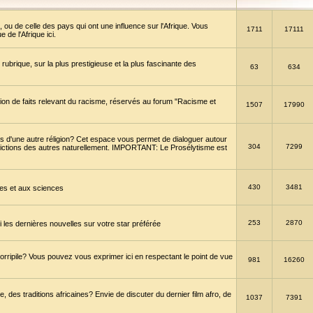
 ou de celle des pays qui ont une influence sur l'Afrique. Vous
1711
17111
de l'Afrique ici.
brique, sur la plus prestigieuse et la plus fascinante des
63
634
ption de faits relevant du racisme, réservés au forum "Racisme et
1507
17990
 d'une autre réligion? Cet espace vous permet de dialoguer autour
304
7299
convictions des autres naturellement. IMPORTANT: Le Prosélytisme est
430
3481
gies et aux sciences
253
2870
es dernières nouvelles sur votre star préférée
horripile? Vous pouvez vous exprimer ici en respectant le point de vue
981
16260
 des traditions africaines? Envie de discuter du dernier film afro, de
1037
7391