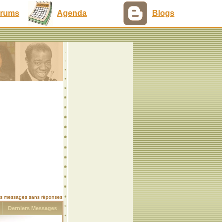
rums
Agenda
Blogs
les messages sans réponses
s
Derniers Messages