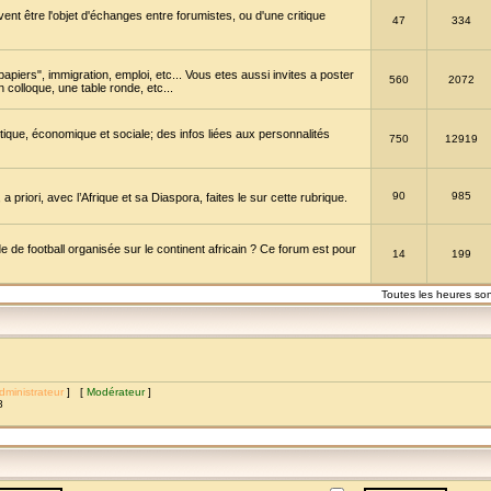
vent être l'objet d'échanges entre forumistes, ou d'une critique
47
334
papiers", immigration, emploi, etc... Vous etes aussi invites a poster
560
2072
 colloque, une table ronde, etc...
itique, économique et sociale; des infos liées aux personnalités
750
12919
90
985
a priori, avec l’Afrique et sa Diaspora, faites le sur cette rubrique.
de football organisée sur le continent africain ? Ce forum est pour
14
199
Toutes les heures so
dministrateur
] [
Modérateur
]
8