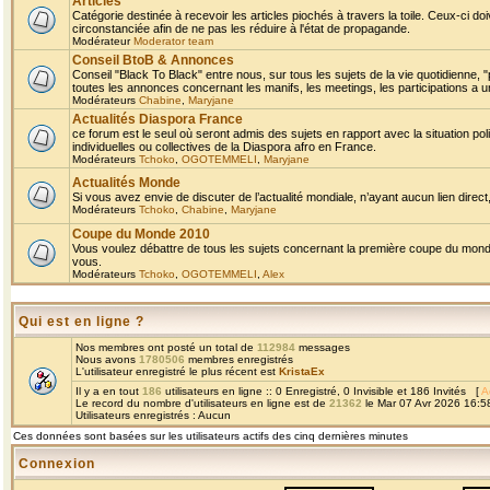
Articles
Catégorie destinée à recevoir les articles piochés à travers la toile. Ceux-ci doi
circonstanciée afin de ne pas les réduire à l'état de propagande.
Modérateur
Moderator team
Conseil BtoB & Annonces
Conseil "Black To Black" entre nous, sur tous les sujets de la vie quotidienne, "
toutes les annonces concernant les manifs, les meetings, les participations a un
Modérateurs
Chabine
,
Maryjane
Actualités Diaspora France
ce forum est le seul où seront admis des sujets en rapport avec la situation pol
individuelles ou collectives de la Diaspora afro en France.
Modérateurs
Tchoko
,
OGOTEMMELI
,
Maryjane
Actualités Monde
Si vous avez envie de discuter de l’actualité mondiale, n’ayant aucun lien direct, 
Modérateurs
Tchoko
,
Chabine
,
Maryjane
Coupe du Monde 2010
Vous voulez débattre de tous les sujets concernant la première coupe du monde 
vous.
Modérateurs
Tchoko
,
OGOTEMMELI
,
Alex
Qui est en ligne ?
Nos membres ont posté un total de
112984
messages
Nous avons
1780506
membres enregistrés
L'utilisateur enregistré le plus récent est
KristaEx
Il y a en tout
186
utilisateurs en ligne :: 0 Enregistré, 0 Invisible et 186 Invités [
A
Le record du nombre d'utilisateurs en ligne est de
21362
le Mar 07 Avr 2026 16:5
Utilisateurs enregistrés : Aucun
Ces données sont basées sur les utilisateurs actifs des cinq dernières minutes
Connexion