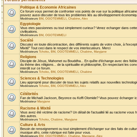
Forums permanents
Politique & Economie Africaines
Ce forum vous permet de confronter vos points de vue sur la politique africaine,
pouvez aussi discuter de tous les problemes liés au dévéloppement économique 
Modérateurs
BM
,
OGOTEMMELI
,
Chabine
,
Alex
Egyptologie
Vous etes passionnes ou tout simplement curieux? Venez echanger dans cette ru
civilisations.
Modérateurs
BM
,
OGOTEMMELI
Société
Discutez en toute décontraction, des différents sujets de votre choix, à l'exce
Mixité" Tout ceci dans le respect de vos interlocuteurs. Merci
Modérateurs
Tchoko
,
BM
,
OGOTEMMELI
,
Chabine
,
Maryjane
Religions
Disciple de Jésus, Mahomet ou Bouddha... En quête d'échange avec des fidèles
du thème des réligions... de la spiritualite et philosophie, En respectant les 
interdit sur ce forum.
Modérateurs
Tchoko
,
BM
,
OGOTEMMELI
,
Chabine
Sciences & Technologies
Lieu approprié pour discuter de tous les sujets relatifs aux nouvelles technolo
Modérateurs
Tchoko
,
BM
,
OGOTEMMELI
,
Alex
Célébrités
Fan de Michaël Jackson, Beyonce ou Koffi Olomide? Vous pouvez échanger ici l
Modérateur
Maryjane
Racisme & Mixité
Vous avez été victime de racisme? Un détail de l'actualité lié au racisme vous 
des autres.
Modérateurs
Tchoko
,
Chabine
,
Maryjane
Culture & Arts
Besoin de renseignement ou tout simplement d'échanger sur des faits de culture,
musique afro, cette rubrique est faite pour vous.
Modérateurs
BM
,
OGOTEMMELI
,
Chabine
,
Maryjane
,
Alex