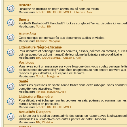
Histoire
Discutez de l'histoire de notre communauté dans ce forum
Modérateurs
Tchoko
,
BM
,
OGOTEMMELI
,
Chabine
,
Alex
Sports
Football? Basket-ball? Handball? Hockey sur glace? Venez discutez ici les perf
Modérateurs
Tchoko
,
BM
Multimédia
Cette rubrique est consacrée aux documents audios et vidéos.
Modérateurs
Chabine
,
Maryjane
Littérature Négro-africaine
Pour débattre et échanger sur les oeuvres, essais, poèmes ou romans, sur les
qui marquent (ou qui ont marqué) de leur plume la littérature négro-africaine .
Modérateurs
BM
,
OGOTEMMELI
,
Chabine
,
Alex
Vos blogs
Vous avez écrit un message sur votre blog que dont vous voulez partager le li
de l'existence de votre blog? Vous êtes un grioonaute non encore converti aux 
raisons et pour d'autres, cet espace est le votre.
Modérateurs
Tchoko
,
Maryjane
Santé
Toutes les questions de sante sont à traiter dans cette rubrique, sans aborder le
compétences attestées. Merci
Modérateurs
Tchoko
,
Maryjane
,
Alex
Littérature Etrangère
Pour débattre et échanger sur les œuvres, essais, poèmes ou romans, sur les
surtout l'Afrique en particulier...
Modérateurs
Tchoko
,
BM
,
OGOTEMMELI
Actualités Diaspora
ce forum est le seul où seront admis des sujets en rapport avec la situation pol
individuelles ou collectives des autres parties de notre Diaspora.
Modérateurs
BM
,
Chabine