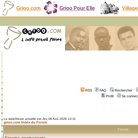
Grioo.com
Grioo Pour Elle
Village
RSS
FAQ
Rechercher
Profil
Se connect
La date/heure actuelle est Jeu 06 Aoû 2026 13:11
grioo.com Index du Forum
Forum