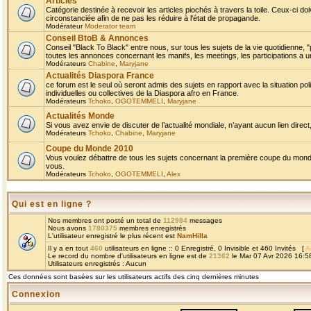
Articles
Catégorie destinée à recevoir les articles piochés à travers la toile. Ceux-ci doi
circonstanciée afin de ne pas les réduire à l'état de propagande.
Modérateur
Moderator team
Conseil BtoB & Annonces
Conseil "Black To Black" entre nous, sur tous les sujets de la vie quotidienne, "
toutes les annonces concernant les manifs, les meetings, les participations a un
Modérateurs
Chabine
,
Maryjane
Actualités Diaspora France
ce forum est le seul où seront admis des sujets en rapport avec la situation pol
individuelles ou collectives de la Diaspora afro en France.
Modérateurs
Tchoko
,
OGOTEMMELI
,
Maryjane
Actualités Monde
Si vous avez envie de discuter de l’actualité mondiale, n’ayant aucun lien direct, 
Modérateurs
Tchoko
,
Chabine
,
Maryjane
Coupe du Monde 2010
Vous voulez débattre de tous les sujets concernant la première coupe du monde 
vous.
Modérateurs
Tchoko
,
OGOTEMMELI
,
Alex
Qui est en ligne ?
Nos membres ont posté un total de
112984
messages
Nous avons
1780375
membres enregistrés
L'utilisateur enregistré le plus récent est
NamHilla
Il y a en tout
460
utilisateurs en ligne :: 0 Enregistré, 0 Invisible et 460 Invités [
A
Le record du nombre d'utilisateurs en ligne est de
21362
le Mar 07 Avr 2026 16:5
Utilisateurs enregistrés : Aucun
Ces données sont basées sur les utilisateurs actifs des cinq dernières minutes
Connexion