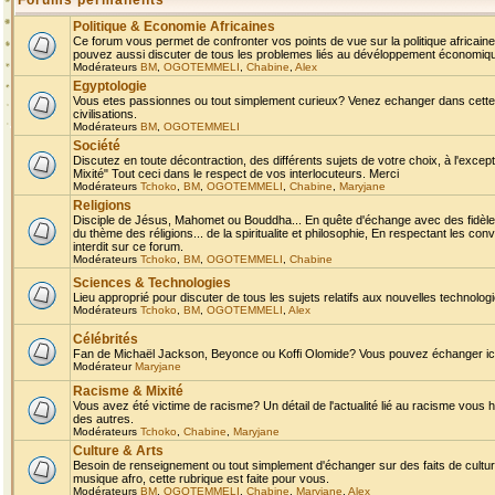
Forums permanents
Politique & Economie Africaines
Ce forum vous permet de confronter vos points de vue sur la politique africaine,
pouvez aussi discuter de tous les problemes liés au dévéloppement économique 
Modérateurs
BM
,
OGOTEMMELI
,
Chabine
,
Alex
Egyptologie
Vous etes passionnes ou tout simplement curieux? Venez echanger dans cette ru
civilisations.
Modérateurs
BM
,
OGOTEMMELI
Société
Discutez en toute décontraction, des différents sujets de votre choix, à l'exce
Mixité" Tout ceci dans le respect de vos interlocuteurs. Merci
Modérateurs
Tchoko
,
BM
,
OGOTEMMELI
,
Chabine
,
Maryjane
Religions
Disciple de Jésus, Mahomet ou Bouddha... En quête d'échange avec des fidèles
du thème des réligions... de la spiritualite et philosophie, En respectant les 
interdit sur ce forum.
Modérateurs
Tchoko
,
BM
,
OGOTEMMELI
,
Chabine
Sciences & Technologies
Lieu approprié pour discuter de tous les sujets relatifs aux nouvelles technolo
Modérateurs
Tchoko
,
BM
,
OGOTEMMELI
,
Alex
Célébrités
Fan de Michaël Jackson, Beyonce ou Koffi Olomide? Vous pouvez échanger ici l
Modérateur
Maryjane
Racisme & Mixité
Vous avez été victime de racisme? Un détail de l'actualité lié au racisme vous 
des autres.
Modérateurs
Tchoko
,
Chabine
,
Maryjane
Culture & Arts
Besoin de renseignement ou tout simplement d'échanger sur des faits de culture,
musique afro, cette rubrique est faite pour vous.
Modérateurs
BM
,
OGOTEMMELI
,
Chabine
,
Maryjane
,
Alex