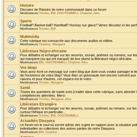
Histoire
Discutez de l'histoire de notre communauté dans ce forum
Modérateurs
Tchoko
,
BM
,
OGOTEMMELI
,
Chabine
,
Alex
Sports
Football? Basket-ball? Handball? Hockey sur glace? Venez discutez ici les perf
Modérateurs
Tchoko
,
BM
Multimédia
Cette rubrique est consacrée aux documents audios et vidéos.
Modérateurs
Chabine
,
Maryjane
Littérature Négro-africaine
Pour débattre et échanger sur les oeuvres, essais, poèmes ou romans, sur les
qui marquent (ou qui ont marqué) de leur plume la littérature négro-africaine .
Modérateurs
BM
,
OGOTEMMELI
,
Chabine
,
Alex
Vos blogs
Vous avez écrit un message sur votre blog que dont vous voulez partager le li
de l'existence de votre blog? Vous êtes un grioonaute non encore converti aux 
raisons et pour d'autres, cet espace est le votre.
Modérateurs
Tchoko
,
Maryjane
Santé
Toutes les questions de sante sont à traiter dans cette rubrique, sans aborder le
compétences attestées. Merci
Modérateurs
Tchoko
,
Maryjane
,
Alex
Littérature Etrangère
Pour débattre et échanger sur les œuvres, essais, poèmes ou romans, sur les
surtout l'Afrique en particulier...
Modérateurs
Tchoko
,
BM
,
OGOTEMMELI
Actualités Diaspora
ce forum est le seul où seront admis des sujets en rapport avec la situation pol
individuelles ou collectives des autres parties de notre Diaspora.
Modérateurs
BM
,
Chabine