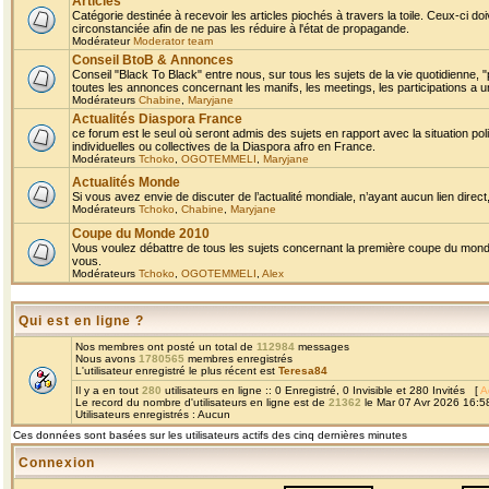
Articles
Catégorie destinée à recevoir les articles piochés à travers la toile. Ceux-ci doi
circonstanciée afin de ne pas les réduire à l'état de propagande.
Modérateur
Moderator team
Conseil BtoB & Annonces
Conseil "Black To Black" entre nous, sur tous les sujets de la vie quotidienne, "
toutes les annonces concernant les manifs, les meetings, les participations a un
Modérateurs
Chabine
,
Maryjane
Actualités Diaspora France
ce forum est le seul où seront admis des sujets en rapport avec la situation pol
individuelles ou collectives de la Diaspora afro en France.
Modérateurs
Tchoko
,
OGOTEMMELI
,
Maryjane
Actualités Monde
Si vous avez envie de discuter de l’actualité mondiale, n’ayant aucun lien direct, 
Modérateurs
Tchoko
,
Chabine
,
Maryjane
Coupe du Monde 2010
Vous voulez débattre de tous les sujets concernant la première coupe du monde 
vous.
Modérateurs
Tchoko
,
OGOTEMMELI
,
Alex
Qui est en ligne ?
Nos membres ont posté un total de
112984
messages
Nous avons
1780565
membres enregistrés
L'utilisateur enregistré le plus récent est
Teresa84
Il y a en tout
280
utilisateurs en ligne :: 0 Enregistré, 0 Invisible et 280 Invités [
A
Le record du nombre d'utilisateurs en ligne est de
21362
le Mar 07 Avr 2026 16:5
Utilisateurs enregistrés : Aucun
Ces données sont basées sur les utilisateurs actifs des cinq dernières minutes
Connexion