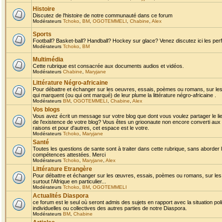
Histoire
Discutez de l'histoire de notre communauté dans ce forum
Modérateurs
Tchoko
,
BM
,
OGOTEMMELI
,
Chabine
,
Alex
Sports
Football? Basket-ball? Handball? Hockey sur glace? Venez discutez ici les perf
Modérateurs
Tchoko
,
BM
Multimédia
Cette rubrique est consacrée aux documents audios et vidéos.
Modérateurs
Chabine
,
Maryjane
Littérature Négro-africaine
Pour débattre et échanger sur les oeuvres, essais, poèmes ou romans, sur les
qui marquent (ou qui ont marqué) de leur plume la littérature négro-africaine .
Modérateurs
BM
,
OGOTEMMELI
,
Chabine
,
Alex
Vos blogs
Vous avez écrit un message sur votre blog que dont vous voulez partager le li
de l'existence de votre blog? Vous êtes un grioonaute non encore converti aux 
raisons et pour d'autres, cet espace est le votre.
Modérateurs
Tchoko
,
Maryjane
Santé
Toutes les questions de sante sont à traiter dans cette rubrique, sans aborder le
compétences attestées. Merci
Modérateurs
Tchoko
,
Maryjane
,
Alex
Littérature Etrangère
Pour débattre et échanger sur les œuvres, essais, poèmes ou romans, sur les
surtout l'Afrique en particulier...
Modérateurs
Tchoko
,
BM
,
OGOTEMMELI
Actualités Diaspora
ce forum est le seul où seront admis des sujets en rapport avec la situation pol
individuelles ou collectives des autres parties de notre Diaspora.
Modérateurs
BM
,
Chabine