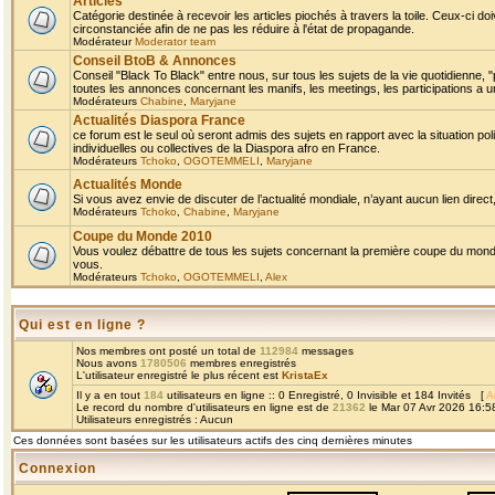
Articles
Catégorie destinée à recevoir les articles piochés à travers la toile. Ceux-ci doi
circonstanciée afin de ne pas les réduire à l'état de propagande.
Modérateur
Moderator team
Conseil BtoB & Annonces
Conseil "Black To Black" entre nous, sur tous les sujets de la vie quotidienne, "
toutes les annonces concernant les manifs, les meetings, les participations a un
Modérateurs
Chabine
,
Maryjane
Actualités Diaspora France
ce forum est le seul où seront admis des sujets en rapport avec la situation pol
individuelles ou collectives de la Diaspora afro en France.
Modérateurs
Tchoko
,
OGOTEMMELI
,
Maryjane
Actualités Monde
Si vous avez envie de discuter de l’actualité mondiale, n’ayant aucun lien direct, 
Modérateurs
Tchoko
,
Chabine
,
Maryjane
Coupe du Monde 2010
Vous voulez débattre de tous les sujets concernant la première coupe du monde 
vous.
Modérateurs
Tchoko
,
OGOTEMMELI
,
Alex
Qui est en ligne ?
Nos membres ont posté un total de
112984
messages
Nous avons
1780506
membres enregistrés
L'utilisateur enregistré le plus récent est
KristaEx
Il y a en tout
184
utilisateurs en ligne :: 0 Enregistré, 0 Invisible et 184 Invités [
A
Le record du nombre d'utilisateurs en ligne est de
21362
le Mar 07 Avr 2026 16:5
Utilisateurs enregistrés : Aucun
Ces données sont basées sur les utilisateurs actifs des cinq dernières minutes
Connexion