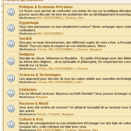
Forums permanents
Politique & Economie Africaines
Ce forum vous permet de confronter vos points de vue sur la politique africaine,
pouvez aussi discuter de tous les problemes liés au dévéloppement économique 
Modérateurs
BM
,
OGOTEMMELI
,
Chabine
,
Alex
Egyptologie
Vous etes passionnes ou tout simplement curieux? Venez echanger dans cette ru
civilisations.
Modérateurs
BM
,
OGOTEMMELI
Société
Discutez en toute décontraction, des différents sujets de votre choix, à l'exce
Mixité" Tout ceci dans le respect de vos interlocuteurs. Merci
Modérateurs
Tchoko
,
BM
,
OGOTEMMELI
,
Chabine
,
Maryjane
Religions
Disciple de Jésus, Mahomet ou Bouddha... En quête d'échange avec des fidèles
du thème des réligions... de la spiritualite et philosophie, En respectant les 
interdit sur ce forum.
Modérateurs
Tchoko
,
BM
,
OGOTEMMELI
,
Chabine
Sciences & Technologies
Lieu approprié pour discuter de tous les sujets relatifs aux nouvelles technolo
Modérateurs
Tchoko
,
BM
,
OGOTEMMELI
,
Alex
Célébrités
Fan de Michaël Jackson, Beyonce ou Koffi Olomide? Vous pouvez échanger ici l
Modérateur
Maryjane
Racisme & Mixité
Vous avez été victime de racisme? Un détail de l'actualité lié au racisme vous 
des autres.
Modérateurs
Tchoko
,
Chabine
,
Maryjane
Culture & Arts
Besoin de renseignement ou tout simplement d'échanger sur des faits de culture,
musique afro, cette rubrique est faite pour vous.
Modérateurs
BM
,
OGOTEMMELI
,
Chabine
,
Maryjane
,
Alex