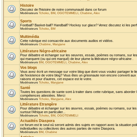
Histoire
Discutez de l'histoire de notre communauté dans ce forum
Modérateurs
Tchoko
,
BM
,
OGOTEMMELI
,
Chabine
,
Alex
Sports
Football? Basket-ball? Handball? Hockey sur glace? Venez discutez ici les perf
Modérateurs
Tchoko
,
BM
Multimédia
Cette rubrique est consacrée aux documents audios et vidéos.
Modérateurs
Chabine
,
Maryjane
Littérature Négro-africaine
Pour débattre et échanger sur les oeuvres, essais, poèmes ou romans, sur les
qui marquent (ou qui ont marqué) de leur plume la littérature négro-africaine .
Modérateurs
BM
,
OGOTEMMELI
,
Chabine
,
Alex
Vos blogs
Vous avez écrit un message sur votre blog que dont vous voulez partager le li
de l'existence de votre blog? Vous êtes un grioonaute non encore converti aux 
raisons et pour d'autres, cet espace est le votre.
Modérateurs
Tchoko
,
Maryjane
Santé
Toutes les questions de sante sont à traiter dans cette rubrique, sans aborder le
compétences attestées. Merci
Modérateurs
Tchoko
,
Maryjane
,
Alex
Littérature Etrangère
Pour débattre et échanger sur les œuvres, essais, poèmes ou romans, sur les
surtout l'Afrique en particulier...
Modérateurs
Tchoko
,
BM
,
OGOTEMMELI
Actualités Diaspora
ce forum est le seul où seront admis des sujets en rapport avec la situation pol
individuelles ou collectives des autres parties de notre Diaspora.
Modérateurs
BM
,
Chabine