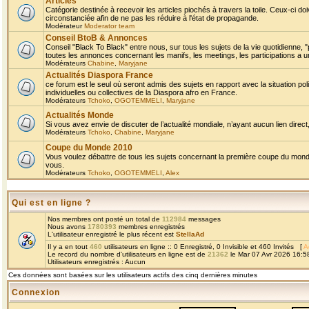
Articles
Catégorie destinée à recevoir les articles piochés à travers la toile. Ceux-ci doi
circonstanciée afin de ne pas les réduire à l'état de propagande.
Modérateur
Moderator team
Conseil BtoB & Annonces
Conseil "Black To Black" entre nous, sur tous les sujets de la vie quotidienne, "
toutes les annonces concernant les manifs, les meetings, les participations a un
Modérateurs
Chabine
,
Maryjane
Actualités Diaspora France
ce forum est le seul où seront admis des sujets en rapport avec la situation pol
individuelles ou collectives de la Diaspora afro en France.
Modérateurs
Tchoko
,
OGOTEMMELI
,
Maryjane
Actualités Monde
Si vous avez envie de discuter de l’actualité mondiale, n’ayant aucun lien direct, 
Modérateurs
Tchoko
,
Chabine
,
Maryjane
Coupe du Monde 2010
Vous voulez débattre de tous les sujets concernant la première coupe du monde 
vous.
Modérateurs
Tchoko
,
OGOTEMMELI
,
Alex
Qui est en ligne ?
Nos membres ont posté un total de
112984
messages
Nous avons
1780393
membres enregistrés
L'utilisateur enregistré le plus récent est
StellaAd
Il y a en tout
460
utilisateurs en ligne :: 0 Enregistré, 0 Invisible et 460 Invités [
A
Le record du nombre d'utilisateurs en ligne est de
21362
le Mar 07 Avr 2026 16:5
Utilisateurs enregistrés : Aucun
Ces données sont basées sur les utilisateurs actifs des cinq dernières minutes
Connexion