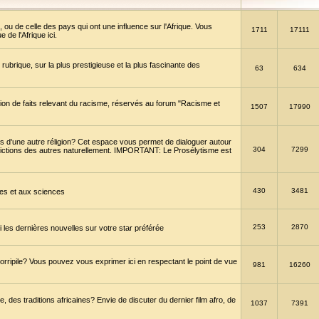
 ou de celle des pays qui ont une influence sur l'Afrique. Vous
1711
17111
de l'Afrique ici.
brique, sur la plus prestigieuse et la plus fascinante des
63
634
ption de faits relevant du racisme, réservés au forum "Racisme et
1507
17990
 d'une autre réligion? Cet espace vous permet de dialoguer autour
304
7299
convictions des autres naturellement. IMPORTANT: Le Prosélytisme est
430
3481
gies et aux sciences
253
2870
es dernières nouvelles sur votre star préférée
horripile? Vous pouvez vous exprimer ici en respectant le point de vue
981
16260
 des traditions africaines? Envie de discuter du dernier film afro, de
1037
7391