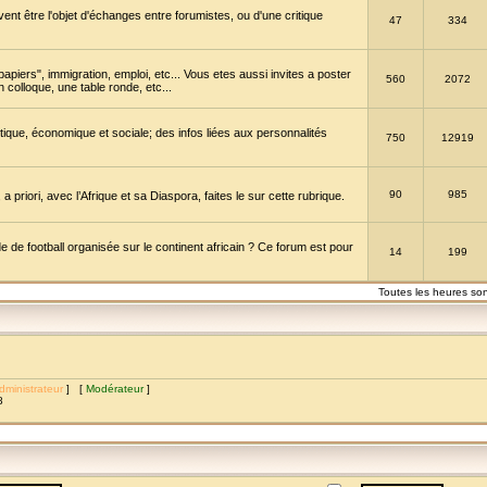
vent être l'objet d'échanges entre forumistes, ou d'une critique
47
334
papiers", immigration, emploi, etc... Vous etes aussi invites a poster
560
2072
 colloque, une table ronde, etc...
itique, économique et sociale; des infos liées aux personnalités
750
12919
90
985
a priori, avec l’Afrique et sa Diaspora, faites le sur cette rubrique.
de football organisée sur le continent africain ? Ce forum est pour
14
199
Toutes les heures so
dministrateur
] [
Modérateur
]
8