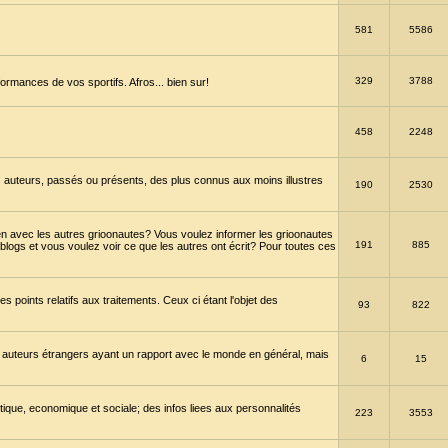
581
5586
329
3788
ormances de vos sportifs. Afros... bien sur!
458
2248
 auteurs, passés ou présents, des plus connus aux moins illustres
190
2530
en avec les autres grioonautes? Vous voulez informer les grioonautes
191
885
blogs et vous voulez voir ce que les autres ont écrit? Pour toutes ces
s points relatifs aux traitements. Ceux ci étant l'objet des
93
822
 auteurs étrangers ayant un rapport avec le monde en général, mais
6
15
itique, economique et sociale; des infos liees aux personnalités
223
3553