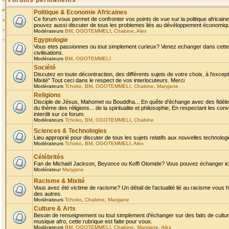
Forums permanents
Politique & Economie Africaines
Ce forum vous permet de confronter vos points de vue sur la politique africaine,
pouvez aussi discuter de tous les problemes liés au dévéloppement économique 
Modérateurs
BM
,
OGOTEMMELI
,
Chabine
,
Alex
Egyptologie
Vous etes passionnes ou tout simplement curieux? Venez echanger dans cette ru
civilisations.
Modérateurs
BM
,
OGOTEMMELI
Société
Discutez en toute décontraction, des différents sujets de votre choix, à l'exce
Mixité" Tout ceci dans le respect de vos interlocuteurs. Merci
Modérateurs
Tchoko
,
BM
,
OGOTEMMELI
,
Chabine
,
Maryjane
Religions
Disciple de Jésus, Mahomet ou Bouddha... En quête d'échange avec des fidèles
du thème des réligions... de la spiritualite et philosophie, En respectant les 
interdit sur ce forum.
Modérateurs
Tchoko
,
BM
,
OGOTEMMELI
,
Chabine
Sciences & Technologies
Lieu approprié pour discuter de tous les sujets relatifs aux nouvelles technolo
Modérateurs
Tchoko
,
BM
,
OGOTEMMELI
,
Alex
Célébrités
Fan de Michaël Jackson, Beyonce ou Koffi Olomide? Vous pouvez échanger ici l
Modérateur
Maryjane
Racisme & Mixité
Vous avez été victime de racisme? Un détail de l'actualité lié au racisme vous 
des autres.
Modérateurs
Tchoko
,
Chabine
,
Maryjane
Culture & Arts
Besoin de renseignement ou tout simplement d'échanger sur des faits de culture,
musique afro, cette rubrique est faite pour vous.
Modérateurs
BM
,
OGOTEMMELI
,
Chabine
,
Maryjane
,
Alex