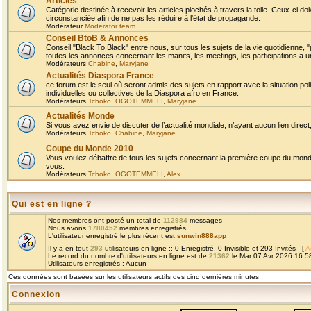
Articles
Catégorie destinée à recevoir les articles piochés à travers la toile. Ceux-ci doi
circonstanciée afin de ne pas les réduire à l'état de propagande.
Modérateur
Moderator team
Conseil BtoB & Annonces
Conseil "Black To Black" entre nous, sur tous les sujets de la vie quotidienne, "
toutes les annonces concernant les manifs, les meetings, les participations a un
Modérateurs
Chabine
,
Maryjane
Actualités Diaspora France
ce forum est le seul où seront admis des sujets en rapport avec la situation pol
individuelles ou collectives de la Diaspora afro en France.
Modérateurs
Tchoko
,
OGOTEMMELI
,
Maryjane
Actualités Monde
Si vous avez envie de discuter de l’actualité mondiale, n’ayant aucun lien direct, 
Modérateurs
Tchoko
,
Chabine
,
Maryjane
Coupe du Monde 2010
Vous voulez débattre de tous les sujets concernant la première coupe du monde 
vous.
Modérateurs
Tchoko
,
OGOTEMMELI
,
Alex
Qui est en ligne ?
Nos membres ont posté un total de
112984
messages
Nous avons
1780452
membres enregistrés
L'utilisateur enregistré le plus récent est
sunwin888app
Il y a en tout
293
utilisateurs en ligne :: 0 Enregistré, 0 Invisible et 293 Invités [
A
Le record du nombre d'utilisateurs en ligne est de
21362
le Mar 07 Avr 2026 16:5
Utilisateurs enregistrés : Aucun
Ces données sont basées sur les utilisateurs actifs des cinq dernières minutes
Connexion