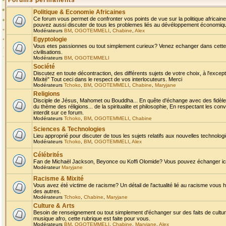
Forums permanents
Politique & Economie Africaines
Ce forum vous permet de confronter vos points de vue sur la politique africaine,
pouvez aussi discuter de tous les problemes liés au dévéloppement économique 
Modérateurs
BM
,
OGOTEMMELI
,
Chabine
,
Alex
Egyptologie
Vous etes passionnes ou tout simplement curieux? Venez echanger dans cette ru
civilisations.
Modérateurs
BM
,
OGOTEMMELI
Société
Discutez en toute décontraction, des différents sujets de votre choix, à l'exce
Mixité" Tout ceci dans le respect de vos interlocuteurs. Merci
Modérateurs
Tchoko
,
BM
,
OGOTEMMELI
,
Chabine
,
Maryjane
Religions
Disciple de Jésus, Mahomet ou Bouddha... En quête d'échange avec des fidèles
du thème des réligions... de la spiritualite et philosophie, En respectant les 
interdit sur ce forum.
Modérateurs
Tchoko
,
BM
,
OGOTEMMELI
,
Chabine
Sciences & Technologies
Lieu approprié pour discuter de tous les sujets relatifs aux nouvelles technolo
Modérateurs
Tchoko
,
BM
,
OGOTEMMELI
,
Alex
Célébrités
Fan de Michaël Jackson, Beyonce ou Koffi Olomide? Vous pouvez échanger ici l
Modérateur
Maryjane
Racisme & Mixité
Vous avez été victime de racisme? Un détail de l'actualité lié au racisme vous 
des autres.
Modérateurs
Tchoko
,
Chabine
,
Maryjane
Culture & Arts
Besoin de renseignement ou tout simplement d'échanger sur des faits de culture,
musique afro, cette rubrique est faite pour vous.
Modérateurs
BM
,
OGOTEMMELI
,
Chabine
,
Maryjane
,
Alex