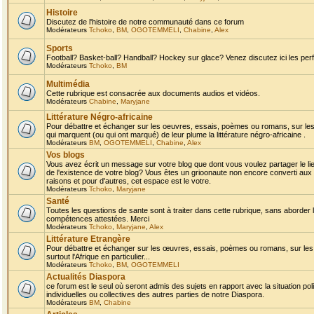
Histoire
Discutez de l'histoire de notre communauté dans ce forum
Modérateurs
Tchoko
,
BM
,
OGOTEMMELI
,
Chabine
,
Alex
Sports
Football? Basket-ball? Handball? Hockey sur glace? Venez discutez ici les perf
Modérateurs
Tchoko
,
BM
Multimédia
Cette rubrique est consacrée aux documents audios et vidéos.
Modérateurs
Chabine
,
Maryjane
Littérature Négro-africaine
Pour débattre et échanger sur les oeuvres, essais, poèmes ou romans, sur les
qui marquent (ou qui ont marqué) de leur plume la littérature négro-africaine .
Modérateurs
BM
,
OGOTEMMELI
,
Chabine
,
Alex
Vos blogs
Vous avez écrit un message sur votre blog que dont vous voulez partager le li
de l'existence de votre blog? Vous êtes un grioonaute non encore converti aux 
raisons et pour d'autres, cet espace est le votre.
Modérateurs
Tchoko
,
Maryjane
Santé
Toutes les questions de sante sont à traiter dans cette rubrique, sans aborder le
compétences attestées. Merci
Modérateurs
Tchoko
,
Maryjane
,
Alex
Littérature Etrangère
Pour débattre et échanger sur les œuvres, essais, poèmes ou romans, sur les
surtout l'Afrique en particulier...
Modérateurs
Tchoko
,
BM
,
OGOTEMMELI
Actualités Diaspora
ce forum est le seul où seront admis des sujets en rapport avec la situation pol
individuelles ou collectives des autres parties de notre Diaspora.
Modérateurs
BM
,
Chabine