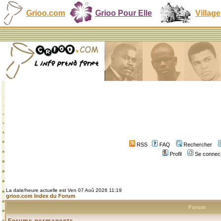
Grioo.com
Grioo Pour Elle
Village
RSS
FAQ
Rechercher
Profil
Se connect
La date/heure actuelle est Ven 07 Aoû 2026 11:19
grioo.com Index du Forum
Forum