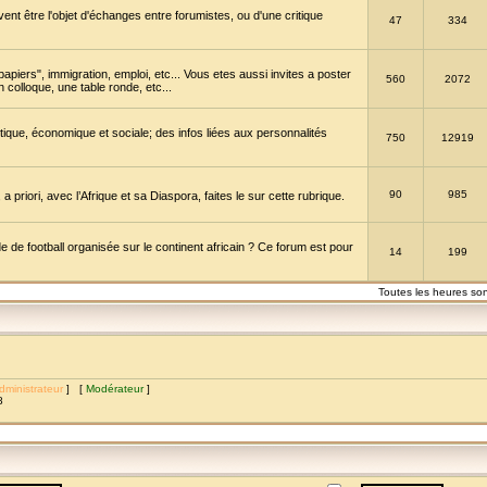
vent être l'objet d'échanges entre forumistes, ou d'une critique
47
334
papiers", immigration, emploi, etc... Vous etes aussi invites a poster
560
2072
 colloque, une table ronde, etc...
itique, économique et sociale; des infos liées aux personnalités
750
12919
90
985
a priori, avec l’Afrique et sa Diaspora, faites le sur cette rubrique.
de football organisée sur le continent africain ? Ce forum est pour
14
199
Toutes les heures so
dministrateur
] [
Modérateur
]
8