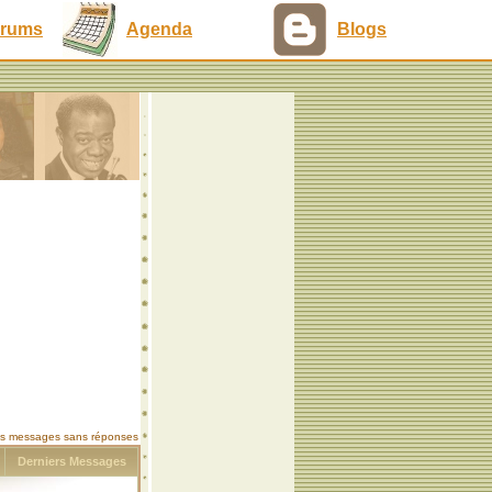
rums
Agenda
Blogs
les messages sans réponses
s
Derniers Messages