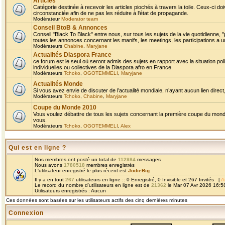
Articles
Catégorie destinée à recevoir les articles piochés à travers la toile. Ceux-ci doi
circonstanciée afin de ne pas les réduire à l'état de propagande.
Modérateur
Moderator team
Conseil BtoB & Annonces
Conseil "Black To Black" entre nous, sur tous les sujets de la vie quotidienne, "
toutes les annonces concernant les manifs, les meetings, les participations a un
Modérateurs
Chabine
,
Maryjane
Actualités Diaspora France
ce forum est le seul où seront admis des sujets en rapport avec la situation pol
individuelles ou collectives de la Diaspora afro en France.
Modérateurs
Tchoko
,
OGOTEMMELI
,
Maryjane
Actualités Monde
Si vous avez envie de discuter de l’actualité mondiale, n’ayant aucun lien direct, 
Modérateurs
Tchoko
,
Chabine
,
Maryjane
Coupe du Monde 2010
Vous voulez débattre de tous les sujets concernant la première coupe du monde 
vous.
Modérateurs
Tchoko
,
OGOTEMMELI
,
Alex
Qui est en ligne ?
Nos membres ont posté un total de
112984
messages
Nous avons
1780518
membres enregistrés
L'utilisateur enregistré le plus récent est
JodieBig
Il y a en tout
267
utilisateurs en ligne :: 0 Enregistré, 0 Invisible et 267 Invités [
A
Le record du nombre d'utilisateurs en ligne est de
21362
le Mar 07 Avr 2026 16:5
Utilisateurs enregistrés : Aucun
Ces données sont basées sur les utilisateurs actifs des cinq dernières minutes
Connexion