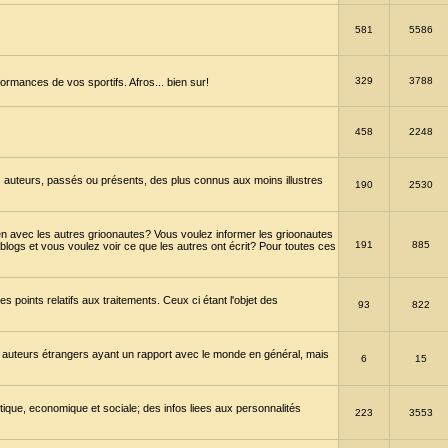
581
5586
329
3788
ormances de vos sportifs. Afros... bien sur!
458
2248
 auteurs, passés ou présents, des plus connus aux moins illustres
190
2530
en avec les autres grioonautes? Vous voulez informer les grioonautes
191
885
blogs et vous voulez voir ce que les autres ont écrit? Pour toutes ces
s points relatifs aux traitements. Ceux ci étant l'objet des
93
822
 auteurs étrangers ayant un rapport avec le monde en général, mais
6
15
itique, economique et sociale; des infos liees aux personnalités
223
3553