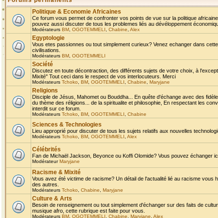
Forums permanents
Politique & Economie Africaines
Ce forum vous permet de confronter vos points de vue sur la politique africaine,
pouvez aussi discuter de tous les problemes liés au dévéloppement économique 
Modérateurs
BM
,
OGOTEMMELI
,
Chabine
,
Alex
Egyptologie
Vous etes passionnes ou tout simplement curieux? Venez echanger dans cette ru
civilisations.
Modérateurs
BM
,
OGOTEMMELI
Société
Discutez en toute décontraction, des différents sujets de votre choix, à l'exce
Mixité" Tout ceci dans le respect de vos interlocuteurs. Merci
Modérateurs
Tchoko
,
BM
,
OGOTEMMELI
,
Chabine
,
Maryjane
Religions
Disciple de Jésus, Mahomet ou Bouddha... En quête d'échange avec des fidèles
du thème des réligions... de la spiritualite et philosophie, En respectant les 
interdit sur ce forum.
Modérateurs
Tchoko
,
BM
,
OGOTEMMELI
,
Chabine
Sciences & Technologies
Lieu approprié pour discuter de tous les sujets relatifs aux nouvelles technolo
Modérateurs
Tchoko
,
BM
,
OGOTEMMELI
,
Alex
Célébrités
Fan de Michaël Jackson, Beyonce ou Koffi Olomide? Vous pouvez échanger ici l
Modérateur
Maryjane
Racisme & Mixité
Vous avez été victime de racisme? Un détail de l'actualité lié au racisme vous 
des autres.
Modérateurs
Tchoko
,
Chabine
,
Maryjane
Culture & Arts
Besoin de renseignement ou tout simplement d'échanger sur des faits de culture,
musique afro, cette rubrique est faite pour vous.
Modérateurs
BM
,
OGOTEMMELI
,
Chabine
,
Maryjane
,
Alex