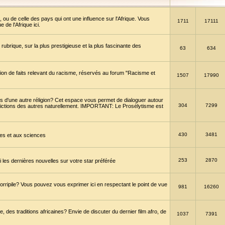
 ou de celle des pays qui ont une influence sur l'Afrique. Vous
1711
17111
de l'Afrique ici.
brique, sur la plus prestigieuse et la plus fascinante des
63
634
ption de faits relevant du racisme, réservés au forum "Racisme et
1507
17990
 d'une autre réligion? Cet espace vous permet de dialoguer autour
304
7299
convictions des autres naturellement. IMPORTANT: Le Prosélytisme est
430
3481
gies et aux sciences
253
2870
es dernières nouvelles sur votre star préférée
horripile? Vous pouvez vous exprimer ici en respectant le point de vue
981
16260
 des traditions africaines? Envie de discuter du dernier film afro, de
1037
7391