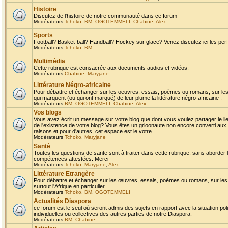
Histoire
Discutez de l'histoire de notre communauté dans ce forum
Modérateurs
Tchoko
,
BM
,
OGOTEMMELI
,
Chabine
,
Alex
Sports
Football? Basket-ball? Handball? Hockey sur glace? Venez discutez ici les perf
Modérateurs
Tchoko
,
BM
Multimédia
Cette rubrique est consacrée aux documents audios et vidéos.
Modérateurs
Chabine
,
Maryjane
Littérature Négro-africaine
Pour débattre et échanger sur les oeuvres, essais, poèmes ou romans, sur les
qui marquent (ou qui ont marqué) de leur plume la littérature négro-africaine .
Modérateurs
BM
,
OGOTEMMELI
,
Chabine
,
Alex
Vos blogs
Vous avez écrit un message sur votre blog que dont vous voulez partager le li
de l'existence de votre blog? Vous êtes un grioonaute non encore converti aux 
raisons et pour d'autres, cet espace est le votre.
Modérateurs
Tchoko
,
Maryjane
Santé
Toutes les questions de sante sont à traiter dans cette rubrique, sans aborder le
compétences attestées. Merci
Modérateurs
Tchoko
,
Maryjane
,
Alex
Littérature Etrangère
Pour débattre et échanger sur les œuvres, essais, poèmes ou romans, sur les
surtout l'Afrique en particulier...
Modérateurs
Tchoko
,
BM
,
OGOTEMMELI
Actualités Diaspora
ce forum est le seul où seront admis des sujets en rapport avec la situation pol
individuelles ou collectives des autres parties de notre Diaspora.
Modérateurs
BM
,
Chabine