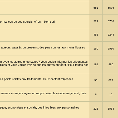
581
5586
329
3788
ormances de vos sportifs. Afros... bien sur!
458
2248
 auteurs, passés ou présents, des plus connus aux moins illustres
190
2530
en avec les autres grioonautes? Vous voulez informer les grioonautes
191
885
blogs et vous voulez voir ce que les autres ont écrit? Pour toutes ces
s points relatifs aux traitements. Ceux ci étant l'objet des
93
822
 auteurs étrangers ayant un rapport avec le monde en général, mais
6
15
itique, economique et sociale; des infos liees aux personnalités
223
3553