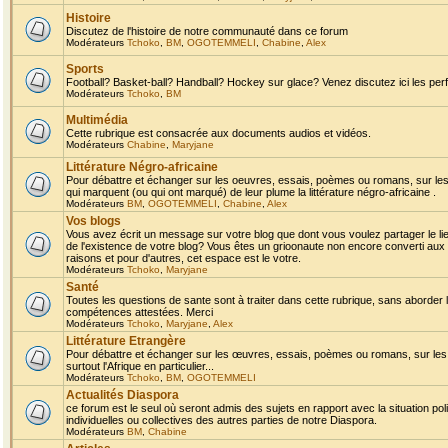
Histoire
Discutez de l'histoire de notre communauté dans ce forum
Modérateurs
Tchoko
,
BM
,
OGOTEMMELI
,
Chabine
,
Alex
Sports
Football? Basket-ball? Handball? Hockey sur glace? Venez discutez ici les perf
Modérateurs
Tchoko
,
BM
Multimédia
Cette rubrique est consacrée aux documents audios et vidéos.
Modérateurs
Chabine
,
Maryjane
Littérature Négro-africaine
Pour débattre et échanger sur les oeuvres, essais, poèmes ou romans, sur les
qui marquent (ou qui ont marqué) de leur plume la littérature négro-africaine .
Modérateurs
BM
,
OGOTEMMELI
,
Chabine
,
Alex
Vos blogs
Vous avez écrit un message sur votre blog que dont vous voulez partager le li
de l'existence de votre blog? Vous êtes un grioonaute non encore converti aux 
raisons et pour d'autres, cet espace est le votre.
Modérateurs
Tchoko
,
Maryjane
Santé
Toutes les questions de sante sont à traiter dans cette rubrique, sans aborder le
compétences attestées. Merci
Modérateurs
Tchoko
,
Maryjane
,
Alex
Littérature Etrangère
Pour débattre et échanger sur les œuvres, essais, poèmes ou romans, sur les
surtout l'Afrique en particulier...
Modérateurs
Tchoko
,
BM
,
OGOTEMMELI
Actualités Diaspora
ce forum est le seul où seront admis des sujets en rapport avec la situation pol
individuelles ou collectives des autres parties de notre Diaspora.
Modérateurs
BM
,
Chabine