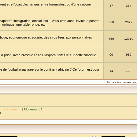
vent être l'objet d'échanges entre forumistes, ou d'une critique
47
334
papiers", immigration, emploi, etc... Vous etes aussi invites a poster
560
2072
 colloque, une table ronde, etc...
itique, économique et sociale; des infos liées aux personnalités
750
12919
90
985
a priori, avec l’Afrique et sa Diaspora, faites le sur cette rubrique.
de football organisée sur le continent africain ? Ce forum est pour
14
199
Toutes les heures so
dministrateur
] [
Modérateur
]
8