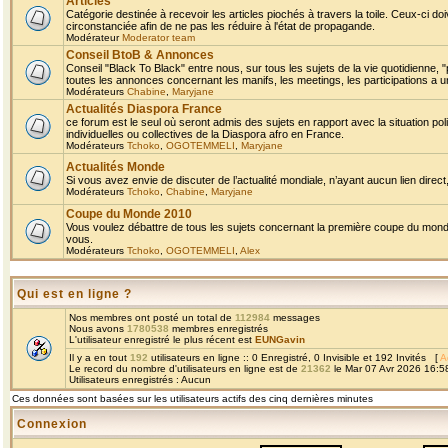
Articles
Catégorie destinée à recevoir les articles piochés à travers la toile. Ceux-ci doi
circonstanciée afin de ne pas les réduire à l'état de propagande.
Modérateur
Moderator team
Conseil BtoB & Annonces
Conseil "Black To Black" entre nous, sur tous les sujets de la vie quotidienne, "
toutes les annonces concernant les manifs, les meetings, les participations a un
Modérateurs
Chabine
,
Maryjane
Actualités Diaspora France
ce forum est le seul où seront admis des sujets en rapport avec la situation pol
individuelles ou collectives de la Diaspora afro en France.
Modérateurs
Tchoko
,
OGOTEMMELI
,
Maryjane
Actualités Monde
Si vous avez envie de discuter de l’actualité mondiale, n’ayant aucun lien direct, 
Modérateurs
Tchoko
,
Chabine
,
Maryjane
Coupe du Monde 2010
Vous voulez débattre de tous les sujets concernant la première coupe du monde 
vous.
Modérateurs
Tchoko
,
OGOTEMMELI
,
Alex
Qui est en ligne ?
Nos membres ont posté un total de
112984
messages
Nous avons
1780538
membres enregistrés
L'utilisateur enregistré le plus récent est
EUNGavin
Il y a en tout
192
utilisateurs en ligne :: 0 Enregistré, 0 Invisible et 192 Invités [
A
Le record du nombre d'utilisateurs en ligne est de
21362
le Mar 07 Avr 2026 16:5
Utilisateurs enregistrés : Aucun
Ces données sont basées sur les utilisateurs actifs des cinq dernières minutes
Connexion