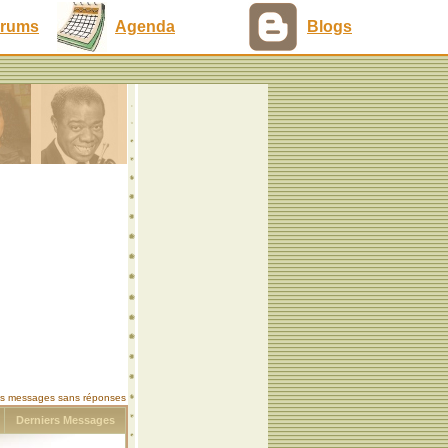
rums
Agenda
Blogs
les messages sans réponses
s
Derniers Messages