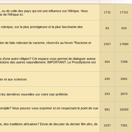
 ou de celle des pays qui ont une influence sur l'Afrique. Vous
1711
17111
de l'Afrique ici.
brique, sur la plus prestigieuse et la plus fascinante des
63
634
ption de faits relevant du racisme, réservés au forum "Racisme et
1507
17990
 d'une autre réligion? Cet espace vous permet de dialoguer autour
304
7299
convictions des autres naturellement. IMPORTANT: Le Prosélytisme est
430
3481
gies et aux sciences
253
2870
es dernières nouvelles sur votre star préférée
horripile? Vous pouvez vous exprimer ici en respectant le point de vue
981
16260
 des traditions africaines? Envie de discuter du dernier film afro, de
1037
7391