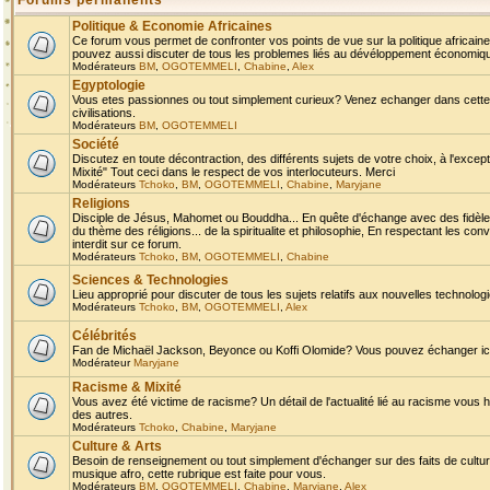
Forums permanents
Politique & Economie Africaines
Ce forum vous permet de confronter vos points de vue sur la politique africaine,
pouvez aussi discuter de tous les problemes liés au dévéloppement économique 
Modérateurs
BM
,
OGOTEMMELI
,
Chabine
,
Alex
Egyptologie
Vous etes passionnes ou tout simplement curieux? Venez echanger dans cette ru
civilisations.
Modérateurs
BM
,
OGOTEMMELI
Société
Discutez en toute décontraction, des différents sujets de votre choix, à l'exce
Mixité" Tout ceci dans le respect de vos interlocuteurs. Merci
Modérateurs
Tchoko
,
BM
,
OGOTEMMELI
,
Chabine
,
Maryjane
Religions
Disciple de Jésus, Mahomet ou Bouddha... En quête d'échange avec des fidèles
du thème des réligions... de la spiritualite et philosophie, En respectant les 
interdit sur ce forum.
Modérateurs
Tchoko
,
BM
,
OGOTEMMELI
,
Chabine
Sciences & Technologies
Lieu approprié pour discuter de tous les sujets relatifs aux nouvelles technolo
Modérateurs
Tchoko
,
BM
,
OGOTEMMELI
,
Alex
Célébrités
Fan de Michaël Jackson, Beyonce ou Koffi Olomide? Vous pouvez échanger ici l
Modérateur
Maryjane
Racisme & Mixité
Vous avez été victime de racisme? Un détail de l'actualité lié au racisme vous 
des autres.
Modérateurs
Tchoko
,
Chabine
,
Maryjane
Culture & Arts
Besoin de renseignement ou tout simplement d'échanger sur des faits de culture,
musique afro, cette rubrique est faite pour vous.
Modérateurs
BM
,
OGOTEMMELI
,
Chabine
,
Maryjane
,
Alex