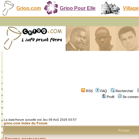
Grioo.com
Grioo Pour Elle
Village
RSS
FAQ
Rechercher
Profil
Se connect
La date/heure actuelle est Jeu 06 Aoû 2026 03:57
grioo.com Index du Forum
Forum