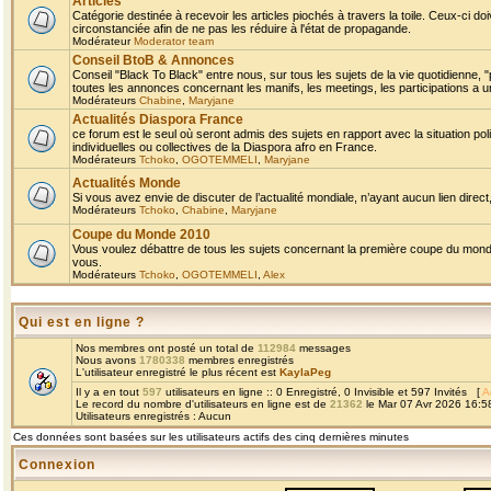
Articles
Catégorie destinée à recevoir les articles piochés à travers la toile. Ceux-ci doi
circonstanciée afin de ne pas les réduire à l'état de propagande.
Modérateur
Moderator team
Conseil BtoB & Annonces
Conseil "Black To Black" entre nous, sur tous les sujets de la vie quotidienne, "
toutes les annonces concernant les manifs, les meetings, les participations a un
Modérateurs
Chabine
,
Maryjane
Actualités Diaspora France
ce forum est le seul où seront admis des sujets en rapport avec la situation pol
individuelles ou collectives de la Diaspora afro en France.
Modérateurs
Tchoko
,
OGOTEMMELI
,
Maryjane
Actualités Monde
Si vous avez envie de discuter de l’actualité mondiale, n’ayant aucun lien direct, 
Modérateurs
Tchoko
,
Chabine
,
Maryjane
Coupe du Monde 2010
Vous voulez débattre de tous les sujets concernant la première coupe du monde 
vous.
Modérateurs
Tchoko
,
OGOTEMMELI
,
Alex
Qui est en ligne ?
Nos membres ont posté un total de
112984
messages
Nous avons
1780338
membres enregistrés
L'utilisateur enregistré le plus récent est
KaylaPeg
Il y a en tout
597
utilisateurs en ligne :: 0 Enregistré, 0 Invisible et 597 Invités [
A
Le record du nombre d'utilisateurs en ligne est de
21362
le Mar 07 Avr 2026 16:5
Utilisateurs enregistrés : Aucun
Ces données sont basées sur les utilisateurs actifs des cinq dernières minutes
Connexion