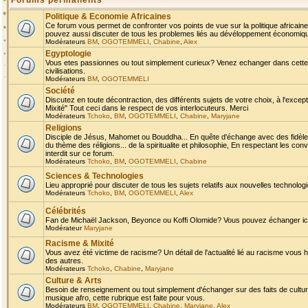
Forums permanents
Politique & Economie Africaines
Ce forum vous permet de confronter vos points de vue sur la politique africaine,
pouvez aussi discuter de tous les problemes liés au dévéloppement économique 
Modérateurs
BM
,
OGOTEMMELI
,
Chabine
,
Alex
Egyptologie
Vous etes passionnes ou tout simplement curieux? Venez echanger dans cette ru
civilisations.
Modérateurs
BM
,
OGOTEMMELI
Société
Discutez en toute décontraction, des différents sujets de votre choix, à l'exce
Mixité" Tout ceci dans le respect de vos interlocuteurs. Merci
Modérateurs
Tchoko
,
BM
,
OGOTEMMELI
,
Chabine
,
Maryjane
Religions
Disciple de Jésus, Mahomet ou Bouddha... En quête d'échange avec des fidèles
du thème des réligions... de la spiritualite et philosophie, En respectant les 
interdit sur ce forum.
Modérateurs
Tchoko
,
BM
,
OGOTEMMELI
,
Chabine
Sciences & Technologies
Lieu approprié pour discuter de tous les sujets relatifs aux nouvelles technolo
Modérateurs
Tchoko
,
BM
,
OGOTEMMELI
,
Alex
Célébrités
Fan de Michaël Jackson, Beyonce ou Koffi Olomide? Vous pouvez échanger ici l
Modérateur
Maryjane
Racisme & Mixité
Vous avez été victime de racisme? Un détail de l'actualité lié au racisme vous 
des autres.
Modérateurs
Tchoko
,
Chabine
,
Maryjane
Culture & Arts
Besoin de renseignement ou tout simplement d'échanger sur des faits de culture,
musique afro, cette rubrique est faite pour vous.
Modérateurs
BM
,
OGOTEMMELI
,
Chabine
,
Maryjane
,
Alex