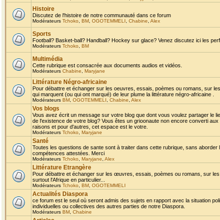
Histoire
Discutez de l'histoire de notre communauté dans ce forum
Modérateurs
Tchoko
,
BM
,
OGOTEMMELI
,
Chabine
,
Alex
Sports
Football? Basket-ball? Handball? Hockey sur glace? Venez discutez ici les perf
Modérateurs
Tchoko
,
BM
Multimédia
Cette rubrique est consacrée aux documents audios et vidéos.
Modérateurs
Chabine
,
Maryjane
Littérature Négro-africaine
Pour débattre et échanger sur les oeuvres, essais, poèmes ou romans, sur les
qui marquent (ou qui ont marqué) de leur plume la littérature négro-africaine .
Modérateurs
BM
,
OGOTEMMELI
,
Chabine
,
Alex
Vos blogs
Vous avez écrit un message sur votre blog que dont vous voulez partager le li
de l'existence de votre blog? Vous êtes un grioonaute non encore converti aux 
raisons et pour d'autres, cet espace est le votre.
Modérateurs
Tchoko
,
Maryjane
Santé
Toutes les questions de sante sont à traiter dans cette rubrique, sans aborder le
compétences attestées. Merci
Modérateurs
Tchoko
,
Maryjane
,
Alex
Littérature Etrangère
Pour débattre et échanger sur les œuvres, essais, poèmes ou romans, sur les
surtout l'Afrique en particulier...
Modérateurs
Tchoko
,
BM
,
OGOTEMMELI
Actualités Diaspora
ce forum est le seul où seront admis des sujets en rapport avec la situation pol
individuelles ou collectives des autres parties de notre Diaspora.
Modérateurs
BM
,
Chabine