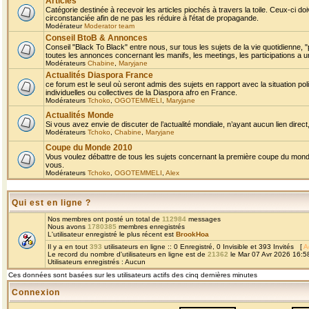
Articles
Catégorie destinée à recevoir les articles piochés à travers la toile. Ceux-ci doi
circonstanciée afin de ne pas les réduire à l'état de propagande.
Modérateur
Moderator team
Conseil BtoB & Annonces
Conseil "Black To Black" entre nous, sur tous les sujets de la vie quotidienne, "
toutes les annonces concernant les manifs, les meetings, les participations a un
Modérateurs
Chabine
,
Maryjane
Actualités Diaspora France
ce forum est le seul où seront admis des sujets en rapport avec la situation pol
individuelles ou collectives de la Diaspora afro en France.
Modérateurs
Tchoko
,
OGOTEMMELI
,
Maryjane
Actualités Monde
Si vous avez envie de discuter de l’actualité mondiale, n’ayant aucun lien direct, 
Modérateurs
Tchoko
,
Chabine
,
Maryjane
Coupe du Monde 2010
Vous voulez débattre de tous les sujets concernant la première coupe du monde 
vous.
Modérateurs
Tchoko
,
OGOTEMMELI
,
Alex
Qui est en ligne ?
Nos membres ont posté un total de
112984
messages
Nous avons
1780385
membres enregistrés
L'utilisateur enregistré le plus récent est
BrookHoa
Il y a en tout
393
utilisateurs en ligne :: 0 Enregistré, 0 Invisible et 393 Invités [
A
Le record du nombre d'utilisateurs en ligne est de
21362
le Mar 07 Avr 2026 16:5
Utilisateurs enregistrés : Aucun
Ces données sont basées sur les utilisateurs actifs des cinq dernières minutes
Connexion