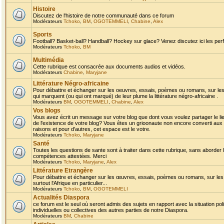
Histoire
Discutez de l'histoire de notre communauté dans ce forum
Modérateurs
Tchoko
,
BM
,
OGOTEMMELI
,
Chabine
,
Alex
Sports
Football? Basket-ball? Handball? Hockey sur glace? Venez discutez ici les perf
Modérateurs
Tchoko
,
BM
Multimédia
Cette rubrique est consacrée aux documents audios et vidéos.
Modérateurs
Chabine
,
Maryjane
Littérature Négro-africaine
Pour débattre et échanger sur les oeuvres, essais, poèmes ou romans, sur les
qui marquent (ou qui ont marqué) de leur plume la littérature négro-africaine .
Modérateurs
BM
,
OGOTEMMELI
,
Chabine
,
Alex
Vos blogs
Vous avez écrit un message sur votre blog que dont vous voulez partager le li
de l'existence de votre blog? Vous êtes un grioonaute non encore converti aux 
raisons et pour d'autres, cet espace est le votre.
Modérateurs
Tchoko
,
Maryjane
Santé
Toutes les questions de sante sont à traiter dans cette rubrique, sans aborder le
compétences attestées. Merci
Modérateurs
Tchoko
,
Maryjane
,
Alex
Littérature Etrangère
Pour débattre et échanger sur les œuvres, essais, poèmes ou romans, sur les
surtout l'Afrique en particulier...
Modérateurs
Tchoko
,
BM
,
OGOTEMMELI
Actualités Diaspora
ce forum est le seul où seront admis des sujets en rapport avec la situation pol
individuelles ou collectives des autres parties de notre Diaspora.
Modérateurs
BM
,
Chabine