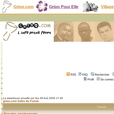
Grioo.com
Grioo Pour Elle
Village
RSS
FAQ
Rechercher
Profil
Se connect
La date/heure actuelle est Jeu 06 Aoû 2026 17:29
grioo.com Index du Forum
Forum