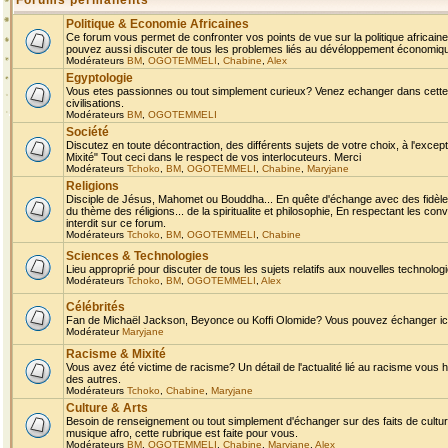
Forums permanents
Politique & Economie Africaines
Ce forum vous permet de confronter vos points de vue sur la politique africaine,
pouvez aussi discuter de tous les problemes liés au dévéloppement économique 
Modérateurs
BM
,
OGOTEMMELI
,
Chabine
,
Alex
Egyptologie
Vous etes passionnes ou tout simplement curieux? Venez echanger dans cette ru
civilisations.
Modérateurs
BM
,
OGOTEMMELI
Société
Discutez en toute décontraction, des différents sujets de votre choix, à l'exce
Mixité" Tout ceci dans le respect de vos interlocuteurs. Merci
Modérateurs
Tchoko
,
BM
,
OGOTEMMELI
,
Chabine
,
Maryjane
Religions
Disciple de Jésus, Mahomet ou Bouddha... En quête d'échange avec des fidèles
du thème des réligions... de la spiritualite et philosophie, En respectant les 
interdit sur ce forum.
Modérateurs
Tchoko
,
BM
,
OGOTEMMELI
,
Chabine
Sciences & Technologies
Lieu approprié pour discuter de tous les sujets relatifs aux nouvelles technolo
Modérateurs
Tchoko
,
BM
,
OGOTEMMELI
,
Alex
Célébrités
Fan de Michaël Jackson, Beyonce ou Koffi Olomide? Vous pouvez échanger ici l
Modérateur
Maryjane
Racisme & Mixité
Vous avez été victime de racisme? Un détail de l'actualité lié au racisme vous 
des autres.
Modérateurs
Tchoko
,
Chabine
,
Maryjane
Culture & Arts
Besoin de renseignement ou tout simplement d'échanger sur des faits de culture,
musique afro, cette rubrique est faite pour vous.
Modérateurs
BM
,
OGOTEMMELI
,
Chabine
,
Maryjane
,
Alex