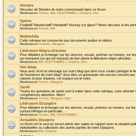
Histoire
Discutez de l'histoire de notre communauté dans ce forum
Modérateurs
Tchoko
,
BM
,
OGOTEMMELI
,
Chabine
,
Alex
Sports
Football? Basket-ball? Handball? Hockey sur glace? Venez discutez ici les perf
Modérateurs
Tchoko
,
BM
Multimédia
Cette rubrique est consacrée aux documents audios et vidéos.
Modérateurs
Chabine
,
Maryjane
Littérature Négro-africaine
Pour débattre et échanger sur les oeuvres, essais, poèmes ou romans, sur les
qui marquent (ou qui ont marqué) de leur plume la littérature négro-africaine .
Modérateurs
BM
,
OGOTEMMELI
,
Chabine
,
Alex
Vos blogs
Vous avez écrit un message sur votre blog que dont vous voulez partager le li
de l'existence de votre blog? Vous êtes un grioonaute non encore converti aux 
raisons et pour d'autres, cet espace est le votre.
Modérateurs
Tchoko
,
Maryjane
Santé
Toutes les questions de sante sont à traiter dans cette rubrique, sans aborder le
compétences attestées. Merci
Modérateurs
Tchoko
,
Maryjane
,
Alex
Littérature Etrangère
Pour débattre et échanger sur les œuvres, essais, poèmes ou romans, sur les
surtout l'Afrique en particulier...
Modérateurs
Tchoko
,
BM
,
OGOTEMMELI
Actualités Diaspora
ce forum est le seul où seront admis des sujets en rapport avec la situation pol
individuelles ou collectives des autres parties de notre Diaspora.
Modérateurs
BM
,
Chabine