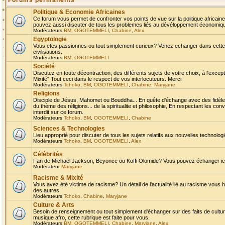
Forums permanents
Politique & Economie Africaines
Ce forum vous permet de confronter vos points de vue sur la politique africaine,
pouvez aussi discuter de tous les problemes liés au dévéloppement économique 
Modérateurs
BM
,
OGOTEMMELI
,
Chabine
,
Alex
Egyptologie
Vous etes passionnes ou tout simplement curieux? Venez echanger dans cette ru
civilisations.
Modérateurs
BM
,
OGOTEMMELI
Société
Discutez en toute décontraction, des différents sujets de votre choix, à l'exce
Mixité" Tout ceci dans le respect de vos interlocuteurs. Merci
Modérateurs
Tchoko
,
BM
,
OGOTEMMELI
,
Chabine
,
Maryjane
Religions
Disciple de Jésus, Mahomet ou Bouddha... En quête d'échange avec des fidèles
du thème des réligions... de la spiritualite et philosophie, En respectant les 
interdit sur ce forum.
Modérateurs
Tchoko
,
BM
,
OGOTEMMELI
,
Chabine
Sciences & Technologies
Lieu approprié pour discuter de tous les sujets relatifs aux nouvelles technolo
Modérateurs
Tchoko
,
BM
,
OGOTEMMELI
,
Alex
Célébrités
Fan de Michaël Jackson, Beyonce ou Koffi Olomide? Vous pouvez échanger ici l
Modérateur
Maryjane
Racisme & Mixité
Vous avez été victime de racisme? Un détail de l'actualité lié au racisme vous 
des autres.
Modérateurs
Tchoko
,
Chabine
,
Maryjane
Culture & Arts
Besoin de renseignement ou tout simplement d'échanger sur des faits de culture,
musique afro, cette rubrique est faite pour vous.
Modérateurs
BM
,
OGOTEMMELI
,
Chabine
,
Maryjane
,
Alex