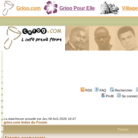
Grioo.com
Grioo Pour Elle
Village
RSS
FAQ
Rechercher
Profil
Se connect
La date/heure actuelle est Jeu 06 Aoû 2026 18:47
grioo.com Index du Forum
Forum