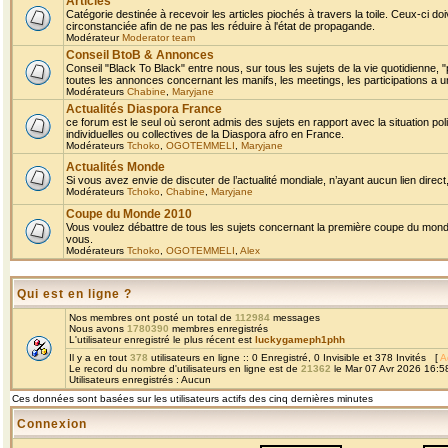
Articles
Catégorie destinée à recevoir les articles piochés à travers la toile. Ceux-ci doi
circonstanciée afin de ne pas les réduire à l'état de propagande.
Modérateur
Moderator team
Conseil BtoB & Annonces
Conseil "Black To Black" entre nous, sur tous les sujets de la vie quotidienne, "
toutes les annonces concernant les manifs, les meetings, les participations a un
Modérateurs
Chabine
,
Maryjane
Actualités Diaspora France
ce forum est le seul où seront admis des sujets en rapport avec la situation pol
individuelles ou collectives de la Diaspora afro en France.
Modérateurs
Tchoko
,
OGOTEMMELI
,
Maryjane
Actualités Monde
Si vous avez envie de discuter de l’actualité mondiale, n’ayant aucun lien direct, 
Modérateurs
Tchoko
,
Chabine
,
Maryjane
Coupe du Monde 2010
Vous voulez débattre de tous les sujets concernant la première coupe du monde 
vous.
Modérateurs
Tchoko
,
OGOTEMMELI
,
Alex
Qui est en ligne ?
Nos membres ont posté un total de
112984
messages
Nous avons
1780390
membres enregistrés
L'utilisateur enregistré le plus récent est
luckygameph1phh
Il y a en tout
378
utilisateurs en ligne :: 0 Enregistré, 0 Invisible et 378 Invités [
A
Le record du nombre d'utilisateurs en ligne est de
21362
le Mar 07 Avr 2026 16:5
Utilisateurs enregistrés : Aucun
Ces données sont basées sur les utilisateurs actifs des cinq dernières minutes
Connexion