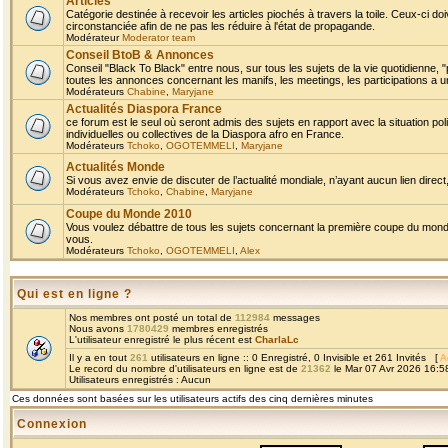
Articles
Catégorie destinée à recevoir les articles piochés à travers la toile. Ceux-ci doi
circonstanciée afin de ne pas les réduire à l'état de propagande.
Modérateur
Moderator team
Conseil BtoB & Annonces
Conseil "Black To Black" entre nous, sur tous les sujets de la vie quotidienne, "
toutes les annonces concernant les manifs, les meetings, les participations a un
Modérateurs
Chabine
,
Maryjane
Actualités Diaspora France
ce forum est le seul où seront admis des sujets en rapport avec la situation pol
individuelles ou collectives de la Diaspora afro en France.
Modérateurs
Tchoko
,
OGOTEMMELI
,
Maryjane
Actualités Monde
Si vous avez envie de discuter de l’actualité mondiale, n’ayant aucun lien direct, 
Modérateurs
Tchoko
,
Chabine
,
Maryjane
Coupe du Monde 2010
Vous voulez débattre de tous les sujets concernant la première coupe du monde 
vous.
Modérateurs
Tchoko
,
OGOTEMMELI
,
Alex
Qui est en ligne ?
Nos membres ont posté un total de
112984
messages
Nous avons
1780429
membres enregistrés
L'utilisateur enregistré le plus récent est
CharlaLc
Il y a en tout
261
utilisateurs en ligne :: 0 Enregistré, 0 Invisible et 261 Invités [
A
Le record du nombre d'utilisateurs en ligne est de
21362
le Mar 07 Avr 2026 16:5
Utilisateurs enregistrés : Aucun
Ces données sont basées sur les utilisateurs actifs des cinq dernières minutes
Connexion