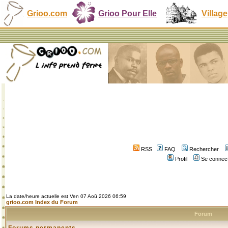
Grioo.com
Grioo Pour Elle
Village
RSS
FAQ
Rechercher
Profil
Se connect
La date/heure actuelle est Ven 07 Aoû 2026 06:59
grioo.com Index du Forum
Forum