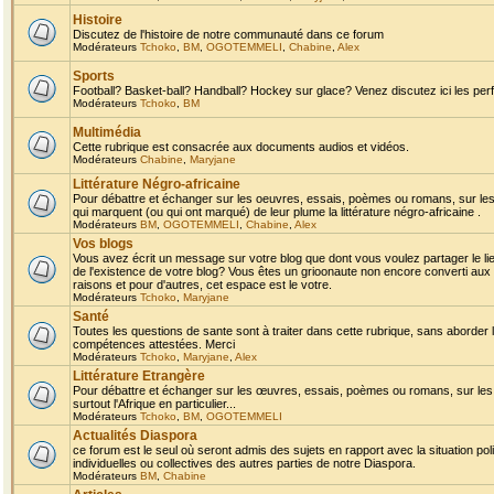
Histoire
Discutez de l'histoire de notre communauté dans ce forum
Modérateurs
Tchoko
,
BM
,
OGOTEMMELI
,
Chabine
,
Alex
Sports
Football? Basket-ball? Handball? Hockey sur glace? Venez discutez ici les perf
Modérateurs
Tchoko
,
BM
Multimédia
Cette rubrique est consacrée aux documents audios et vidéos.
Modérateurs
Chabine
,
Maryjane
Littérature Négro-africaine
Pour débattre et échanger sur les oeuvres, essais, poèmes ou romans, sur les
qui marquent (ou qui ont marqué) de leur plume la littérature négro-africaine .
Modérateurs
BM
,
OGOTEMMELI
,
Chabine
,
Alex
Vos blogs
Vous avez écrit un message sur votre blog que dont vous voulez partager le li
de l'existence de votre blog? Vous êtes un grioonaute non encore converti aux 
raisons et pour d'autres, cet espace est le votre.
Modérateurs
Tchoko
,
Maryjane
Santé
Toutes les questions de sante sont à traiter dans cette rubrique, sans aborder le
compétences attestées. Merci
Modérateurs
Tchoko
,
Maryjane
,
Alex
Littérature Etrangère
Pour débattre et échanger sur les œuvres, essais, poèmes ou romans, sur les
surtout l'Afrique en particulier...
Modérateurs
Tchoko
,
BM
,
OGOTEMMELI
Actualités Diaspora
ce forum est le seul où seront admis des sujets en rapport avec la situation pol
individuelles ou collectives des autres parties de notre Diaspora.
Modérateurs
BM
,
Chabine