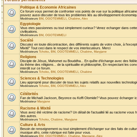
Forums permanents
Politique & Economie Africaines
Ce forum vous permet de confronter vos points de vue sur la politique africaine,
pouvez aussi discuter de tous les problemes liés au dévéloppement économique 
Modérateurs
BM
,
OGOTEMMELI
,
Chabine
,
Alex
Egyptologie
Vous etes passionnes ou tout simplement curieux? Venez echanger dans cette ru
civilisations.
Modérateurs
BM
,
OGOTEMMELI
Société
Discutez en toute décontraction, des différents sujets de votre choix, à l'exce
Mixité" Tout ceci dans le respect de vos interlocuteurs. Merci
Modérateurs
Tchoko
,
BM
,
OGOTEMMELI
,
Chabine
,
Maryjane
Religions
Disciple de Jésus, Mahomet ou Bouddha... En quête d'échange avec des fidèles
du thème des réligions... de la spiritualite et philosophie, En respectant les 
interdit sur ce forum.
Modérateurs
Tchoko
,
BM
,
OGOTEMMELI
,
Chabine
Sciences & Technologies
Lieu approprié pour discuter de tous les sujets relatifs aux nouvelles technolo
Modérateurs
Tchoko
,
BM
,
OGOTEMMELI
,
Alex
Célébrités
Fan de Michaël Jackson, Beyonce ou Koffi Olomide? Vous pouvez échanger ici l
Modérateur
Maryjane
Racisme & Mixité
Vous avez été victime de racisme? Un détail de l'actualité lié au racisme vous 
des autres.
Modérateurs
Tchoko
,
Chabine
,
Maryjane
Culture & Arts
Besoin de renseignement ou tout simplement d'échanger sur des faits de culture,
musique afro, cette rubrique est faite pour vous.
Modérateurs
BM
,
OGOTEMMELI
,
Chabine
,
Maryjane
,
Alex