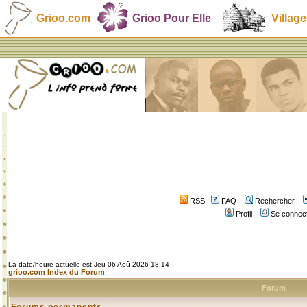
Grioo.com
Grioo Pour Elle
Village
RSS
FAQ
Rechercher
Profil
Se connect
La date/heure actuelle est Jeu 06 Aoû 2026 18:14
grioo.com Index du Forum
Forum