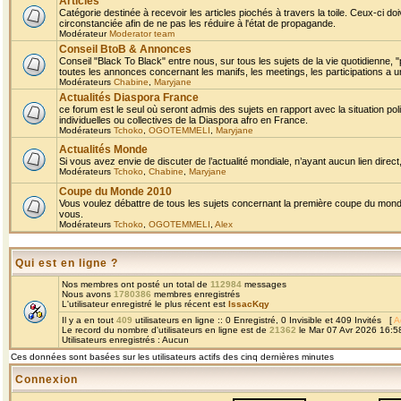
Articles
Catégorie destinée à recevoir les articles piochés à travers la toile. Ceux-ci doi
circonstanciée afin de ne pas les réduire à l'état de propagande.
Modérateur
Moderator team
Conseil BtoB & Annonces
Conseil "Black To Black" entre nous, sur tous les sujets de la vie quotidienne, "
toutes les annonces concernant les manifs, les meetings, les participations a un
Modérateurs
Chabine
,
Maryjane
Actualités Diaspora France
ce forum est le seul où seront admis des sujets en rapport avec la situation pol
individuelles ou collectives de la Diaspora afro en France.
Modérateurs
Tchoko
,
OGOTEMMELI
,
Maryjane
Actualités Monde
Si vous avez envie de discuter de l’actualité mondiale, n’ayant aucun lien direct, 
Modérateurs
Tchoko
,
Chabine
,
Maryjane
Coupe du Monde 2010
Vous voulez débattre de tous les sujets concernant la première coupe du monde 
vous.
Modérateurs
Tchoko
,
OGOTEMMELI
,
Alex
Qui est en ligne ?
Nos membres ont posté un total de
112984
messages
Nous avons
1780386
membres enregistrés
L'utilisateur enregistré le plus récent est
IssacKqy
Il y a en tout
409
utilisateurs en ligne :: 0 Enregistré, 0 Invisible et 409 Invités [
A
Le record du nombre d'utilisateurs en ligne est de
21362
le Mar 07 Avr 2026 16:5
Utilisateurs enregistrés : Aucun
Ces données sont basées sur les utilisateurs actifs des cinq dernières minutes
Connexion