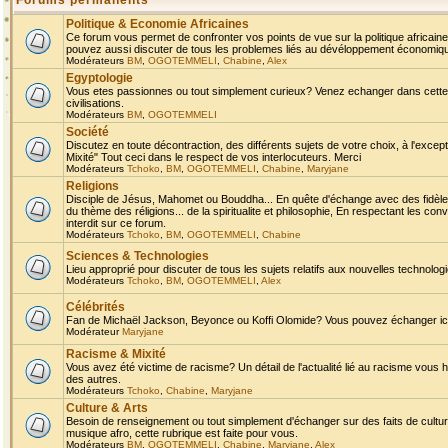
Forums permanents
Politique & Economie Africaines
Ce forum vous permet de confronter vos points de vue sur la politique africaine,
pouvez aussi discuter de tous les problemes liés au dévéloppement économique 
Modérateurs
BM
,
OGOTEMMELI
,
Chabine
,
Alex
Egyptologie
Vous etes passionnes ou tout simplement curieux? Venez echanger dans cette ru
civilisations.
Modérateurs
BM
,
OGOTEMMELI
Société
Discutez en toute décontraction, des différents sujets de votre choix, à l'exce
Mixité" Tout ceci dans le respect de vos interlocuteurs. Merci
Modérateurs
Tchoko
,
BM
,
OGOTEMMELI
,
Chabine
,
Maryjane
Religions
Disciple de Jésus, Mahomet ou Bouddha... En quête d'échange avec des fidèles
du thème des réligions... de la spiritualite et philosophie, En respectant les 
interdit sur ce forum.
Modérateurs
Tchoko
,
BM
,
OGOTEMMELI
,
Chabine
Sciences & Technologies
Lieu approprié pour discuter de tous les sujets relatifs aux nouvelles technolo
Modérateurs
Tchoko
,
BM
,
OGOTEMMELI
,
Alex
Célébrités
Fan de Michaël Jackson, Beyonce ou Koffi Olomide? Vous pouvez échanger ici l
Modérateur
Maryjane
Racisme & Mixité
Vous avez été victime de racisme? Un détail de l'actualité lié au racisme vous 
des autres.
Modérateurs
Tchoko
,
Chabine
,
Maryjane
Culture & Arts
Besoin de renseignement ou tout simplement d'échanger sur des faits de culture,
musique afro, cette rubrique est faite pour vous.
Modérateurs
BM
,
OGOTEMMELI
,
Chabine
,
Maryjane
,
Alex