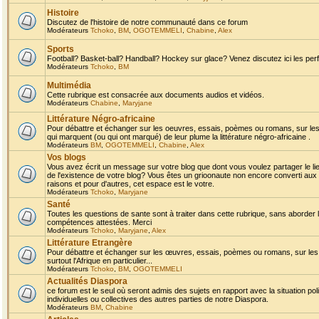
Histoire
Discutez de l'histoire de notre communauté dans ce forum
Modérateurs
Tchoko
,
BM
,
OGOTEMMELI
,
Chabine
,
Alex
Sports
Football? Basket-ball? Handball? Hockey sur glace? Venez discutez ici les perf
Modérateurs
Tchoko
,
BM
Multimédia
Cette rubrique est consacrée aux documents audios et vidéos.
Modérateurs
Chabine
,
Maryjane
Littérature Négro-africaine
Pour débattre et échanger sur les oeuvres, essais, poèmes ou romans, sur les
qui marquent (ou qui ont marqué) de leur plume la littérature négro-africaine .
Modérateurs
BM
,
OGOTEMMELI
,
Chabine
,
Alex
Vos blogs
Vous avez écrit un message sur votre blog que dont vous voulez partager le li
de l'existence de votre blog? Vous êtes un grioonaute non encore converti aux 
raisons et pour d'autres, cet espace est le votre.
Modérateurs
Tchoko
,
Maryjane
Santé
Toutes les questions de sante sont à traiter dans cette rubrique, sans aborder le
compétences attestées. Merci
Modérateurs
Tchoko
,
Maryjane
,
Alex
Littérature Etrangère
Pour débattre et échanger sur les œuvres, essais, poèmes ou romans, sur les
surtout l'Afrique en particulier...
Modérateurs
Tchoko
,
BM
,
OGOTEMMELI
Actualités Diaspora
ce forum est le seul où seront admis des sujets en rapport avec la situation pol
individuelles ou collectives des autres parties de notre Diaspora.
Modérateurs
BM
,
Chabine