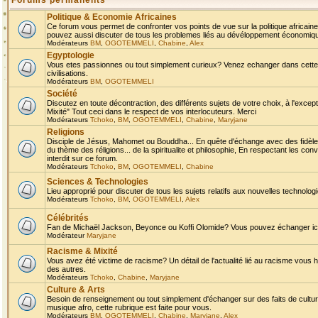
Forums permanents
Politique & Economie Africaines
Ce forum vous permet de confronter vos points de vue sur la politique africaine,
pouvez aussi discuter de tous les problemes liés au dévéloppement économique 
Modérateurs
BM
,
OGOTEMMELI
,
Chabine
,
Alex
Egyptologie
Vous etes passionnes ou tout simplement curieux? Venez echanger dans cette ru
civilisations.
Modérateurs
BM
,
OGOTEMMELI
Société
Discutez en toute décontraction, des différents sujets de votre choix, à l'exce
Mixité" Tout ceci dans le respect de vos interlocuteurs. Merci
Modérateurs
Tchoko
,
BM
,
OGOTEMMELI
,
Chabine
,
Maryjane
Religions
Disciple de Jésus, Mahomet ou Bouddha... En quête d'échange avec des fidèles
du thème des réligions... de la spiritualite et philosophie, En respectant les 
interdit sur ce forum.
Modérateurs
Tchoko
,
BM
,
OGOTEMMELI
,
Chabine
Sciences & Technologies
Lieu approprié pour discuter de tous les sujets relatifs aux nouvelles technolo
Modérateurs
Tchoko
,
BM
,
OGOTEMMELI
,
Alex
Célébrités
Fan de Michaël Jackson, Beyonce ou Koffi Olomide? Vous pouvez échanger ici l
Modérateur
Maryjane
Racisme & Mixité
Vous avez été victime de racisme? Un détail de l'actualité lié au racisme vous 
des autres.
Modérateurs
Tchoko
,
Chabine
,
Maryjane
Culture & Arts
Besoin de renseignement ou tout simplement d'échanger sur des faits de culture,
musique afro, cette rubrique est faite pour vous.
Modérateurs
BM
,
OGOTEMMELI
,
Chabine
,
Maryjane
,
Alex