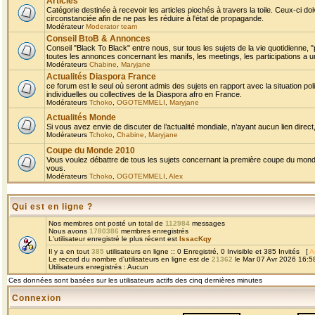
Articles
Catégorie destinée à recevoir les articles piochés à travers la toile. Ceux-ci doi
circonstanciée afin de ne pas les réduire à l'état de propagande.
Modérateur
Moderator team
Conseil BtoB & Annonces
Conseil "Black To Black" entre nous, sur tous les sujets de la vie quotidienne, "
toutes les annonces concernant les manifs, les meetings, les participations a un
Modérateurs
Chabine
,
Maryjane
Actualités Diaspora France
ce forum est le seul où seront admis des sujets en rapport avec la situation pol
individuelles ou collectives de la Diaspora afro en France.
Modérateurs
Tchoko
,
OGOTEMMELI
,
Maryjane
Actualités Monde
Si vous avez envie de discuter de l’actualité mondiale, n’ayant aucun lien direct, 
Modérateurs
Tchoko
,
Chabine
,
Maryjane
Coupe du Monde 2010
Vous voulez débattre de tous les sujets concernant la première coupe du monde 
vous.
Modérateurs
Tchoko
,
OGOTEMMELI
,
Alex
Qui est en ligne ?
Nos membres ont posté un total de
112984
messages
Nous avons
1780386
membres enregistrés
L'utilisateur enregistré le plus récent est
IssacKqy
Il y a en tout
385
utilisateurs en ligne :: 0 Enregistré, 0 Invisible et 385 Invités [
A
Le record du nombre d'utilisateurs en ligne est de
21362
le Mar 07 Avr 2026 16:5
Utilisateurs enregistrés : Aucun
Ces données sont basées sur les utilisateurs actifs des cinq dernières minutes
Connexion