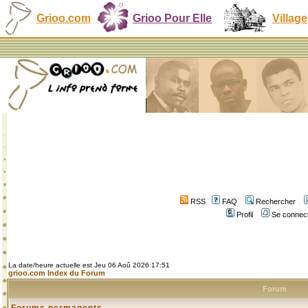
Grioo.com
Grioo Pour Elle
Village
RSS
FAQ
Rechercher
Profil
Se connect
La date/heure actuelle est Jeu 06 Aoû 2026 17:51
grioo.com Index du Forum
Forum