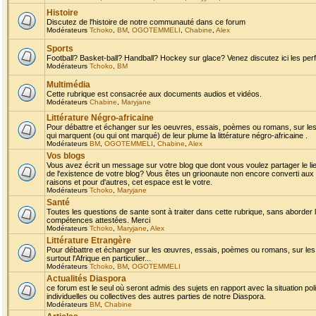
Histoire
Discutez de l'histoire de notre communauté dans ce forum
Modérateurs
Tchoko
,
BM
,
OGOTEMMELI
,
Chabine
,
Alex
Sports
Football? Basket-ball? Handball? Hockey sur glace? Venez discutez ici les perf
Modérateurs
Tchoko
,
BM
Multimédia
Cette rubrique est consacrée aux documents audios et vidéos.
Modérateurs
Chabine
,
Maryjane
Littérature Négro-africaine
Pour débattre et échanger sur les oeuvres, essais, poèmes ou romans, sur les
qui marquent (ou qui ont marqué) de leur plume la littérature négro-africaine .
Modérateurs
BM
,
OGOTEMMELI
,
Chabine
,
Alex
Vos blogs
Vous avez écrit un message sur votre blog que dont vous voulez partager le li
de l'existence de votre blog? Vous êtes un grioonaute non encore converti aux 
raisons et pour d'autres, cet espace est le votre.
Modérateurs
Tchoko
,
Maryjane
Santé
Toutes les questions de sante sont à traiter dans cette rubrique, sans aborder le
compétences attestées. Merci
Modérateurs
Tchoko
,
Maryjane
,
Alex
Littérature Etrangère
Pour débattre et échanger sur les œuvres, essais, poèmes ou romans, sur les
surtout l'Afrique en particulier...
Modérateurs
Tchoko
,
BM
,
OGOTEMMELI
Actualités Diaspora
ce forum est le seul où seront admis des sujets en rapport avec la situation pol
individuelles ou collectives des autres parties de notre Diaspora.
Modérateurs
BM
,
Chabine