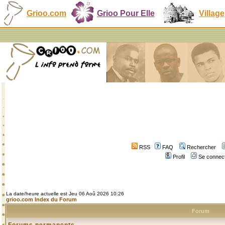
Grioo.com
Grioo Pour Elle
Village
RSS
FAQ
Rechercher
Profil
Se connect
La date/heure actuelle est Jeu 06 Aoû 2026 10:26
grioo.com Index du Forum
Forum