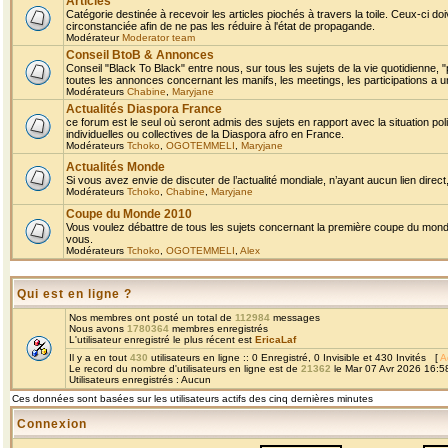
Articles
Catégorie destinée à recevoir les articles piochés à travers la toile. Ceux-ci doi
circonstanciée afin de ne pas les réduire à l'état de propagande.
Modérateur
Moderator team
Conseil BtoB & Annonces
Conseil "Black To Black" entre nous, sur tous les sujets de la vie quotidienne, "
toutes les annonces concernant les manifs, les meetings, les participations a un
Modérateurs
Chabine
,
Maryjane
Actualités Diaspora France
ce forum est le seul où seront admis des sujets en rapport avec la situation pol
individuelles ou collectives de la Diaspora afro en France.
Modérateurs
Tchoko
,
OGOTEMMELI
,
Maryjane
Actualités Monde
Si vous avez envie de discuter de l’actualité mondiale, n’ayant aucun lien direct, 
Modérateurs
Tchoko
,
Chabine
,
Maryjane
Coupe du Monde 2010
Vous voulez débattre de tous les sujets concernant la première coupe du monde 
vous.
Modérateurs
Tchoko
,
OGOTEMMELI
,
Alex
Qui est en ligne ?
Nos membres ont posté un total de
112984
messages
Nous avons
1780364
membres enregistrés
L'utilisateur enregistré le plus récent est
EricaLaf
Il y a en tout
430
utilisateurs en ligne :: 0 Enregistré, 0 Invisible et 430 Invités [
A
Le record du nombre d'utilisateurs en ligne est de
21362
le Mar 07 Avr 2026 16:5
Utilisateurs enregistrés : Aucun
Ces données sont basées sur les utilisateurs actifs des cinq dernières minutes
Connexion