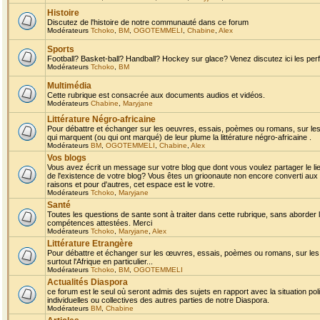
Histoire
Discutez de l'histoire de notre communauté dans ce forum
Modérateurs
Tchoko
,
BM
,
OGOTEMMELI
,
Chabine
,
Alex
Sports
Football? Basket-ball? Handball? Hockey sur glace? Venez discutez ici les perf
Modérateurs
Tchoko
,
BM
Multimédia
Cette rubrique est consacrée aux documents audios et vidéos.
Modérateurs
Chabine
,
Maryjane
Littérature Négro-africaine
Pour débattre et échanger sur les oeuvres, essais, poèmes ou romans, sur les
qui marquent (ou qui ont marqué) de leur plume la littérature négro-africaine .
Modérateurs
BM
,
OGOTEMMELI
,
Chabine
,
Alex
Vos blogs
Vous avez écrit un message sur votre blog que dont vous voulez partager le li
de l'existence de votre blog? Vous êtes un grioonaute non encore converti aux 
raisons et pour d'autres, cet espace est le votre.
Modérateurs
Tchoko
,
Maryjane
Santé
Toutes les questions de sante sont à traiter dans cette rubrique, sans aborder le
compétences attestées. Merci
Modérateurs
Tchoko
,
Maryjane
,
Alex
Littérature Etrangère
Pour débattre et échanger sur les œuvres, essais, poèmes ou romans, sur les
surtout l'Afrique en particulier...
Modérateurs
Tchoko
,
BM
,
OGOTEMMELI
Actualités Diaspora
ce forum est le seul où seront admis des sujets en rapport avec la situation pol
individuelles ou collectives des autres parties de notre Diaspora.
Modérateurs
BM
,
Chabine