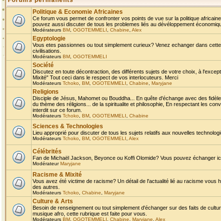
Forums permanents
Politique & Economie Africaines
Ce forum vous permet de confronter vos points de vue sur la politique africaine,
pouvez aussi discuter de tous les problemes liés au dévéloppement économique 
Modérateurs
BM
,
OGOTEMMELI
,
Chabine
,
Alex
Egyptologie
Vous etes passionnes ou tout simplement curieux? Venez echanger dans cette ru
civilisations.
Modérateurs
BM
,
OGOTEMMELI
Société
Discutez en toute décontraction, des différents sujets de votre choix, à l'exce
Mixité" Tout ceci dans le respect de vos interlocuteurs. Merci
Modérateurs
Tchoko
,
BM
,
OGOTEMMELI
,
Chabine
,
Maryjane
Religions
Disciple de Jésus, Mahomet ou Bouddha... En quête d'échange avec des fidèles
du thème des réligions... de la spiritualite et philosophie, En respectant les 
interdit sur ce forum.
Modérateurs
Tchoko
,
BM
,
OGOTEMMELI
,
Chabine
Sciences & Technologies
Lieu approprié pour discuter de tous les sujets relatifs aux nouvelles technolo
Modérateurs
Tchoko
,
BM
,
OGOTEMMELI
,
Alex
Célébrités
Fan de Michaël Jackson, Beyonce ou Koffi Olomide? Vous pouvez échanger ici l
Modérateur
Maryjane
Racisme & Mixité
Vous avez été victime de racisme? Un détail de l'actualité lié au racisme vous 
des autres.
Modérateurs
Tchoko
,
Chabine
,
Maryjane
Culture & Arts
Besoin de renseignement ou tout simplement d'échanger sur des faits de culture,
musique afro, cette rubrique est faite pour vous.
Modérateurs
BM
,
OGOTEMMELI
,
Chabine
,
Maryjane
,
Alex