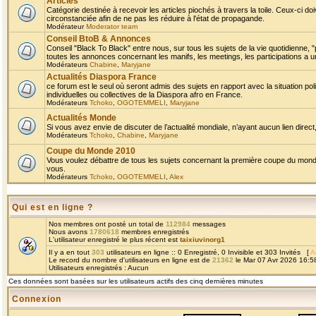
Articles
Catégorie destinée à recevoir les articles piochés à travers la toile. Ceux-ci doi
circonstanciée afin de ne pas les réduire à l'état de propagande.
Modérateur
Moderator team
Conseil BtoB & Annonces
Conseil "Black To Black" entre nous, sur tous les sujets de la vie quotidienne, "
toutes les annonces concernant les manifs, les meetings, les participations a un
Modérateurs
Chabine
,
Maryjane
Actualités Diaspora France
ce forum est le seul où seront admis des sujets en rapport avec la situation pol
individuelles ou collectives de la Diaspora afro en France.
Modérateurs
Tchoko
,
OGOTEMMELI
,
Maryjane
Actualités Monde
Si vous avez envie de discuter de l’actualité mondiale, n’ayant aucun lien direct, 
Modérateurs
Tchoko
,
Chabine
,
Maryjane
Coupe du Monde 2010
Vous voulez débattre de tous les sujets concernant la première coupe du monde 
vous.
Modérateurs
Tchoko
,
OGOTEMMELI
,
Alex
Qui est en ligne ?
Nos membres ont posté un total de
112984
messages
Nous avons
1780618
membres enregistrés
L'utilisateur enregistré le plus récent est
taixiuvinorg1
Il y a en tout
303
utilisateurs en ligne :: 0 Enregistré, 0 Invisible et 303 Invités [
A
Le record du nombre d'utilisateurs en ligne est de
21362
le Mar 07 Avr 2026 16:5
Utilisateurs enregistrés : Aucun
Ces données sont basées sur les utilisateurs actifs des cinq dernières minutes
Connexion