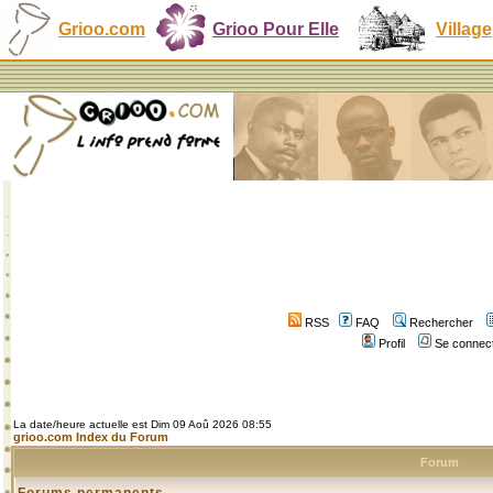
Grioo.com
Grioo Pour Elle
Village
RSS
FAQ
Rechercher
Profil
Se connect
La date/heure actuelle est Dim 09 Aoû 2026 08:55
grioo.com Index du Forum
Forum