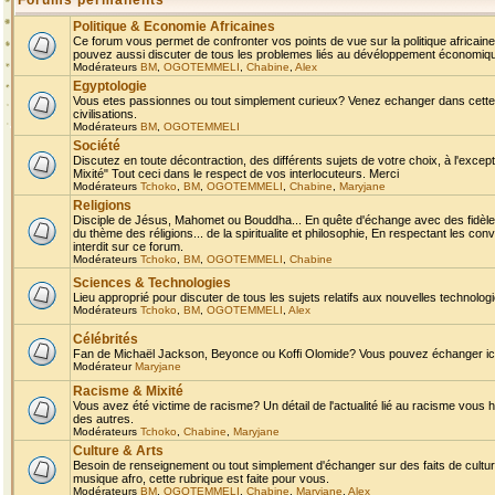
Forums permanents
Politique & Economie Africaines
Ce forum vous permet de confronter vos points de vue sur la politique africaine,
pouvez aussi discuter de tous les problemes liés au dévéloppement économique 
Modérateurs
BM
,
OGOTEMMELI
,
Chabine
,
Alex
Egyptologie
Vous etes passionnes ou tout simplement curieux? Venez echanger dans cette ru
civilisations.
Modérateurs
BM
,
OGOTEMMELI
Société
Discutez en toute décontraction, des différents sujets de votre choix, à l'exce
Mixité" Tout ceci dans le respect de vos interlocuteurs. Merci
Modérateurs
Tchoko
,
BM
,
OGOTEMMELI
,
Chabine
,
Maryjane
Religions
Disciple de Jésus, Mahomet ou Bouddha... En quête d'échange avec des fidèles
du thème des réligions... de la spiritualite et philosophie, En respectant les 
interdit sur ce forum.
Modérateurs
Tchoko
,
BM
,
OGOTEMMELI
,
Chabine
Sciences & Technologies
Lieu approprié pour discuter de tous les sujets relatifs aux nouvelles technolo
Modérateurs
Tchoko
,
BM
,
OGOTEMMELI
,
Alex
Célébrités
Fan de Michaël Jackson, Beyonce ou Koffi Olomide? Vous pouvez échanger ici l
Modérateur
Maryjane
Racisme & Mixité
Vous avez été victime de racisme? Un détail de l'actualité lié au racisme vous 
des autres.
Modérateurs
Tchoko
,
Chabine
,
Maryjane
Culture & Arts
Besoin de renseignement ou tout simplement d'échanger sur des faits de culture,
musique afro, cette rubrique est faite pour vous.
Modérateurs
BM
,
OGOTEMMELI
,
Chabine
,
Maryjane
,
Alex