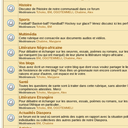
Histoire
Discutez de l'histoire de notre communauté dans ce forum
Modérateurs
Tchoko
,
BM
,
OGOTEMMELI
,
Chabine
,
Alex
Sports
Football? Basket-ball? Handball? Hockey sur glace? Venez discutez ici les perf
Modérateurs
Tchoko
,
BM
Multimédia
Cette rubrique est consacrée aux documents audios et vidéos.
Modérateurs
Chabine
,
Maryjane
Littérature Négro-africaine
Pour débattre et échanger sur les oeuvres, essais, poèmes ou romans, sur les
qui marquent (ou qui ont marqué) de leur plume la littérature négro-africaine .
Modérateurs
BM
,
OGOTEMMELI
,
Chabine
,
Alex
Vos blogs
Vous avez écrit un message sur votre blog que dont vous voulez partager le li
de l'existence de votre blog? Vous êtes un grioonaute non encore converti aux 
raisons et pour d'autres, cet espace est le votre.
Modérateurs
Tchoko
,
Maryjane
Santé
Toutes les questions de sante sont à traiter dans cette rubrique, sans aborder le
compétences attestées. Merci
Modérateurs
Tchoko
,
Maryjane
,
Alex
Littérature Etrangère
Pour débattre et échanger sur les œuvres, essais, poèmes ou romans, sur les
surtout l'Afrique en particulier...
Modérateurs
Tchoko
,
BM
,
OGOTEMMELI
Actualités Diaspora
ce forum est le seul où seront admis des sujets en rapport avec la situation pol
individuelles ou collectives des autres parties de notre Diaspora.
Modérateurs
BM
,
Chabine