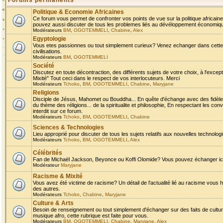
Forums permanents
Politique & Economie Africaines
Ce forum vous permet de confronter vos points de vue sur la politique africaine,
pouvez aussi discuter de tous les problemes liés au dévéloppement économique 
Modérateurs
BM
,
OGOTEMMELI
,
Chabine
,
Alex
Egyptologie
Vous etes passionnes ou tout simplement curieux? Venez echanger dans cette ru
civilisations.
Modérateurs
BM
,
OGOTEMMELI
Société
Discutez en toute décontraction, des différents sujets de votre choix, à l'exce
Mixité" Tout ceci dans le respect de vos interlocuteurs. Merci
Modérateurs
Tchoko
,
BM
,
OGOTEMMELI
,
Chabine
,
Maryjane
Religions
Disciple de Jésus, Mahomet ou Bouddha... En quête d'échange avec des fidèles
du thème des réligions... de la spiritualite et philosophie, En respectant les 
interdit sur ce forum.
Modérateurs
Tchoko
,
BM
,
OGOTEMMELI
,
Chabine
Sciences & Technologies
Lieu approprié pour discuter de tous les sujets relatifs aux nouvelles technolo
Modérateurs
Tchoko
,
BM
,
OGOTEMMELI
,
Alex
Célébrités
Fan de Michaël Jackson, Beyonce ou Koffi Olomide? Vous pouvez échanger ici l
Modérateur
Maryjane
Racisme & Mixité
Vous avez été victime de racisme? Un détail de l'actualité lié au racisme vous 
des autres.
Modérateurs
Tchoko
,
Chabine
,
Maryjane
Culture & Arts
Besoin de renseignement ou tout simplement d'échanger sur des faits de culture,
musique afro, cette rubrique est faite pour vous.
Modérateurs
BM
,
OGOTEMMELI
,
Chabine
,
Maryjane
,
Alex