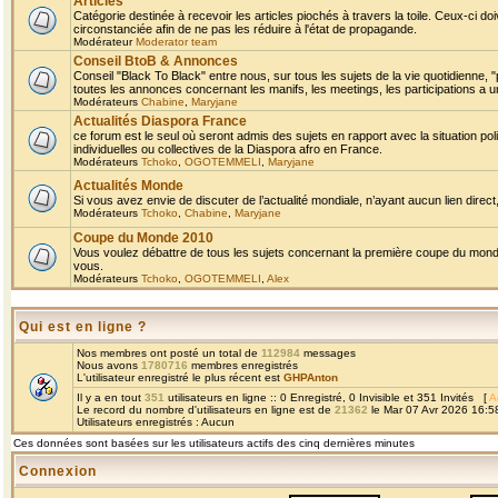
Articles
Catégorie destinée à recevoir les articles piochés à travers la toile. Ceux-ci doi
circonstanciée afin de ne pas les réduire à l'état de propagande.
Modérateur
Moderator team
Conseil BtoB & Annonces
Conseil "Black To Black" entre nous, sur tous les sujets de la vie quotidienne, "
toutes les annonces concernant les manifs, les meetings, les participations a un
Modérateurs
Chabine
,
Maryjane
Actualités Diaspora France
ce forum est le seul où seront admis des sujets en rapport avec la situation pol
individuelles ou collectives de la Diaspora afro en France.
Modérateurs
Tchoko
,
OGOTEMMELI
,
Maryjane
Actualités Monde
Si vous avez envie de discuter de l’actualité mondiale, n’ayant aucun lien direct, 
Modérateurs
Tchoko
,
Chabine
,
Maryjane
Coupe du Monde 2010
Vous voulez débattre de tous les sujets concernant la première coupe du monde 
vous.
Modérateurs
Tchoko
,
OGOTEMMELI
,
Alex
Qui est en ligne ?
Nos membres ont posté un total de
112984
messages
Nous avons
1780716
membres enregistrés
L'utilisateur enregistré le plus récent est
GHPAnton
Il y a en tout
351
utilisateurs en ligne :: 0 Enregistré, 0 Invisible et 351 Invités [
A
Le record du nombre d'utilisateurs en ligne est de
21362
le Mar 07 Avr 2026 16:5
Utilisateurs enregistrés : Aucun
Ces données sont basées sur les utilisateurs actifs des cinq dernières minutes
Connexion