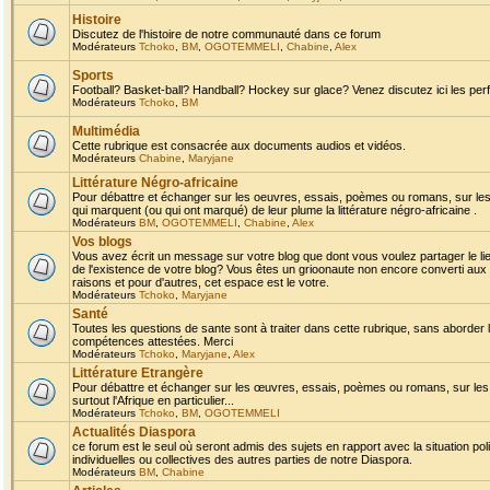
Histoire
Discutez de l'histoire de notre communauté dans ce forum
Modérateurs
Tchoko
,
BM
,
OGOTEMMELI
,
Chabine
,
Alex
Sports
Football? Basket-ball? Handball? Hockey sur glace? Venez discutez ici les perf
Modérateurs
Tchoko
,
BM
Multimédia
Cette rubrique est consacrée aux documents audios et vidéos.
Modérateurs
Chabine
,
Maryjane
Littérature Négro-africaine
Pour débattre et échanger sur les oeuvres, essais, poèmes ou romans, sur les
qui marquent (ou qui ont marqué) de leur plume la littérature négro-africaine .
Modérateurs
BM
,
OGOTEMMELI
,
Chabine
,
Alex
Vos blogs
Vous avez écrit un message sur votre blog que dont vous voulez partager le li
de l'existence de votre blog? Vous êtes un grioonaute non encore converti aux 
raisons et pour d'autres, cet espace est le votre.
Modérateurs
Tchoko
,
Maryjane
Santé
Toutes les questions de sante sont à traiter dans cette rubrique, sans aborder le
compétences attestées. Merci
Modérateurs
Tchoko
,
Maryjane
,
Alex
Littérature Etrangère
Pour débattre et échanger sur les œuvres, essais, poèmes ou romans, sur les
surtout l'Afrique en particulier...
Modérateurs
Tchoko
,
BM
,
OGOTEMMELI
Actualités Diaspora
ce forum est le seul où seront admis des sujets en rapport avec la situation pol
individuelles ou collectives des autres parties de notre Diaspora.
Modérateurs
BM
,
Chabine