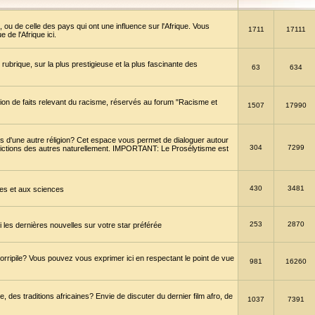
 ou de celle des pays qui ont une influence sur l'Afrique. Vous
1711
17111
de l'Afrique ici.
brique, sur la plus prestigieuse et la plus fascinante des
63
634
ption de faits relevant du racisme, réservés au forum "Racisme et
1507
17990
 d'une autre réligion? Cet espace vous permet de dialoguer autour
304
7299
convictions des autres naturellement. IMPORTANT: Le Prosélytisme est
430
3481
gies et aux sciences
253
2870
es dernières nouvelles sur votre star préférée
horripile? Vous pouvez vous exprimer ici en respectant le point de vue
981
16260
 des traditions africaines? Envie de discuter du dernier film afro, de
1037
7391