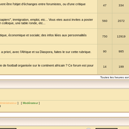
vent être l'objet d'échanges entre forumistes, ou d'une critique
47
334
papiers", immigration, emploi, etc... Vous etes aussi invites a poster
560
2072
 colloque, une table ronde, etc...
itique, économique et sociale; des infos liées aux personnalités
750
12919
90
985
a priori, avec l’Afrique et sa Diaspora, faites le sur cette rubrique.
de football organisée sur le continent africain ? Ce forum est pour
14
199
Toutes les heures so
dministrateur
] [
Modérateur
]
8