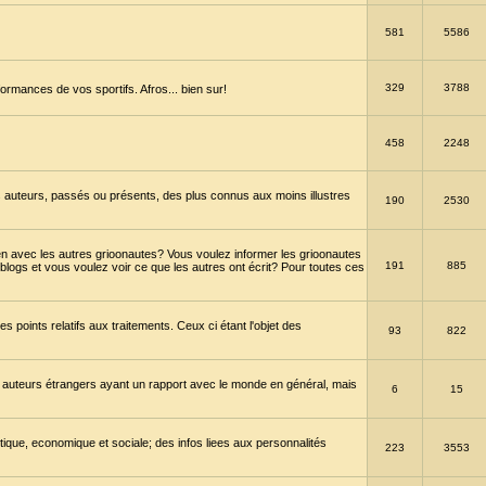
581
5586
329
3788
ormances de vos sportifs. Afros... bien sur!
458
2248
 auteurs, passés ou présents, des plus connus aux moins illustres
190
2530
en avec les autres grioonautes? Vous voulez informer les grioonautes
191
885
blogs et vous voulez voir ce que les autres ont écrit? Pour toutes ces
s points relatifs aux traitements. Ceux ci étant l'objet des
93
822
 auteurs étrangers ayant un rapport avec le monde en général, mais
6
15
itique, economique et sociale; des infos liees aux personnalités
223
3553