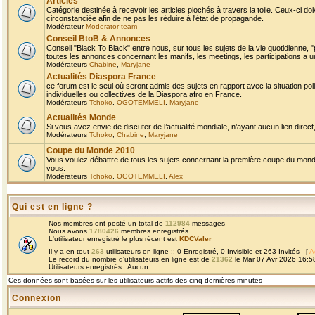
Articles
Catégorie destinée à recevoir les articles piochés à travers la toile. Ceux-ci doi
circonstanciée afin de ne pas les réduire à l'état de propagande.
Modérateur
Moderator team
Conseil BtoB & Annonces
Conseil "Black To Black" entre nous, sur tous les sujets de la vie quotidienne, "
toutes les annonces concernant les manifs, les meetings, les participations a un
Modérateurs
Chabine
,
Maryjane
Actualités Diaspora France
ce forum est le seul où seront admis des sujets en rapport avec la situation pol
individuelles ou collectives de la Diaspora afro en France.
Modérateurs
Tchoko
,
OGOTEMMELI
,
Maryjane
Actualités Monde
Si vous avez envie de discuter de l’actualité mondiale, n’ayant aucun lien direct, 
Modérateurs
Tchoko
,
Chabine
,
Maryjane
Coupe du Monde 2010
Vous voulez débattre de tous les sujets concernant la première coupe du monde 
vous.
Modérateurs
Tchoko
,
OGOTEMMELI
,
Alex
Qui est en ligne ?
Nos membres ont posté un total de
112984
messages
Nous avons
1780426
membres enregistrés
L'utilisateur enregistré le plus récent est
KDCValer
Il y a en tout
263
utilisateurs en ligne :: 0 Enregistré, 0 Invisible et 263 Invités [
A
Le record du nombre d'utilisateurs en ligne est de
21362
le Mar 07 Avr 2026 16:5
Utilisateurs enregistrés : Aucun
Ces données sont basées sur les utilisateurs actifs des cinq dernières minutes
Connexion