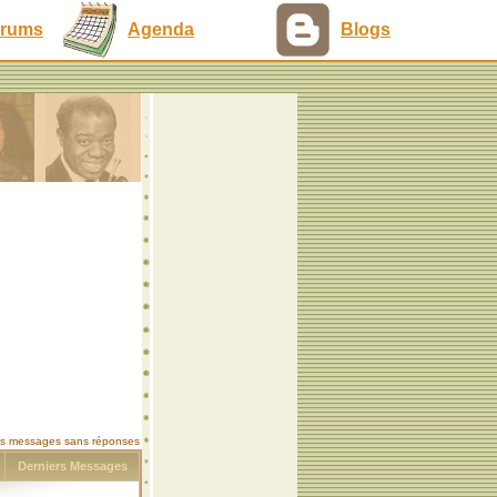
rums
Agenda
Blogs
les messages sans réponses
s
Derniers Messages