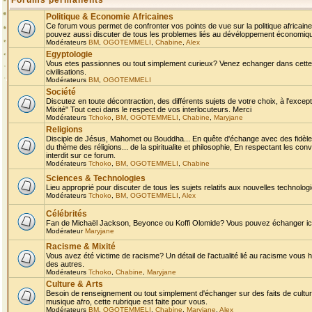
Forums permanents
Politique & Economie Africaines
Ce forum vous permet de confronter vos points de vue sur la politique africaine,
pouvez aussi discuter de tous les problemes liés au dévéloppement économique 
Modérateurs
BM
,
OGOTEMMELI
,
Chabine
,
Alex
Egyptologie
Vous etes passionnes ou tout simplement curieux? Venez echanger dans cette ru
civilisations.
Modérateurs
BM
,
OGOTEMMELI
Société
Discutez en toute décontraction, des différents sujets de votre choix, à l'exce
Mixité" Tout ceci dans le respect de vos interlocuteurs. Merci
Modérateurs
Tchoko
,
BM
,
OGOTEMMELI
,
Chabine
,
Maryjane
Religions
Disciple de Jésus, Mahomet ou Bouddha... En quête d'échange avec des fidèles
du thème des réligions... de la spiritualite et philosophie, En respectant les 
interdit sur ce forum.
Modérateurs
Tchoko
,
BM
,
OGOTEMMELI
,
Chabine
Sciences & Technologies
Lieu approprié pour discuter de tous les sujets relatifs aux nouvelles technolo
Modérateurs
Tchoko
,
BM
,
OGOTEMMELI
,
Alex
Célébrités
Fan de Michaël Jackson, Beyonce ou Koffi Olomide? Vous pouvez échanger ici l
Modérateur
Maryjane
Racisme & Mixité
Vous avez été victime de racisme? Un détail de l'actualité lié au racisme vous 
des autres.
Modérateurs
Tchoko
,
Chabine
,
Maryjane
Culture & Arts
Besoin de renseignement ou tout simplement d'échanger sur des faits de culture,
musique afro, cette rubrique est faite pour vous.
Modérateurs
BM
,
OGOTEMMELI
,
Chabine
,
Maryjane
,
Alex