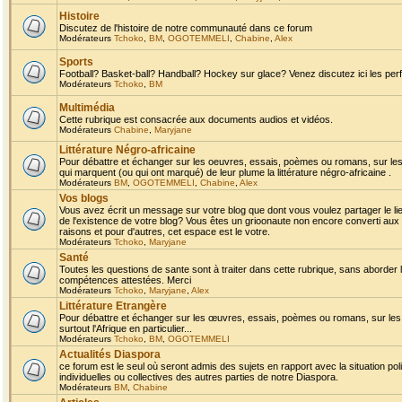
Histoire
Discutez de l'histoire de notre communauté dans ce forum
Modérateurs
Tchoko
,
BM
,
OGOTEMMELI
,
Chabine
,
Alex
Sports
Football? Basket-ball? Handball? Hockey sur glace? Venez discutez ici les perf
Modérateurs
Tchoko
,
BM
Multimédia
Cette rubrique est consacrée aux documents audios et vidéos.
Modérateurs
Chabine
,
Maryjane
Littérature Négro-africaine
Pour débattre et échanger sur les oeuvres, essais, poèmes ou romans, sur les
qui marquent (ou qui ont marqué) de leur plume la littérature négro-africaine .
Modérateurs
BM
,
OGOTEMMELI
,
Chabine
,
Alex
Vos blogs
Vous avez écrit un message sur votre blog que dont vous voulez partager le li
de l'existence de votre blog? Vous êtes un grioonaute non encore converti aux 
raisons et pour d'autres, cet espace est le votre.
Modérateurs
Tchoko
,
Maryjane
Santé
Toutes les questions de sante sont à traiter dans cette rubrique, sans aborder le
compétences attestées. Merci
Modérateurs
Tchoko
,
Maryjane
,
Alex
Littérature Etrangère
Pour débattre et échanger sur les œuvres, essais, poèmes ou romans, sur les
surtout l'Afrique en particulier...
Modérateurs
Tchoko
,
BM
,
OGOTEMMELI
Actualités Diaspora
ce forum est le seul où seront admis des sujets en rapport avec la situation pol
individuelles ou collectives des autres parties de notre Diaspora.
Modérateurs
BM
,
Chabine