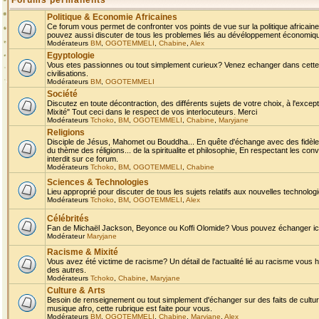
Forums permanents
Politique & Economie Africaines
Ce forum vous permet de confronter vos points de vue sur la politique africaine,
pouvez aussi discuter de tous les problemes liés au dévéloppement économique 
Modérateurs
BM
,
OGOTEMMELI
,
Chabine
,
Alex
Egyptologie
Vous etes passionnes ou tout simplement curieux? Venez echanger dans cette ru
civilisations.
Modérateurs
BM
,
OGOTEMMELI
Société
Discutez en toute décontraction, des différents sujets de votre choix, à l'exce
Mixité" Tout ceci dans le respect de vos interlocuteurs. Merci
Modérateurs
Tchoko
,
BM
,
OGOTEMMELI
,
Chabine
,
Maryjane
Religions
Disciple de Jésus, Mahomet ou Bouddha... En quête d'échange avec des fidèles
du thème des réligions... de la spiritualite et philosophie, En respectant les 
interdit sur ce forum.
Modérateurs
Tchoko
,
BM
,
OGOTEMMELI
,
Chabine
Sciences & Technologies
Lieu approprié pour discuter de tous les sujets relatifs aux nouvelles technolo
Modérateurs
Tchoko
,
BM
,
OGOTEMMELI
,
Alex
Célébrités
Fan de Michaël Jackson, Beyonce ou Koffi Olomide? Vous pouvez échanger ici l
Modérateur
Maryjane
Racisme & Mixité
Vous avez été victime de racisme? Un détail de l'actualité lié au racisme vous 
des autres.
Modérateurs
Tchoko
,
Chabine
,
Maryjane
Culture & Arts
Besoin de renseignement ou tout simplement d'échanger sur des faits de culture,
musique afro, cette rubrique est faite pour vous.
Modérateurs
BM
,
OGOTEMMELI
,
Chabine
,
Maryjane
,
Alex