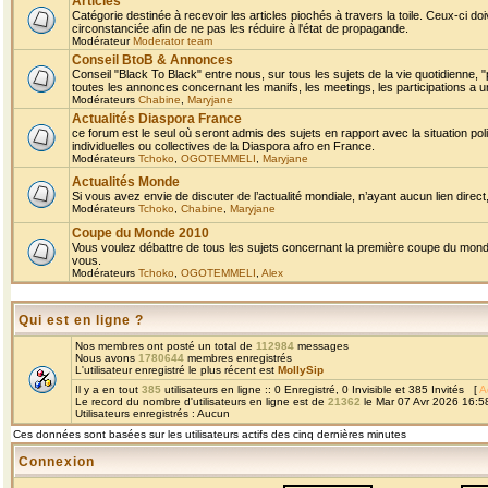
Articles
Catégorie destinée à recevoir les articles piochés à travers la toile. Ceux-ci doi
circonstanciée afin de ne pas les réduire à l'état de propagande.
Modérateur
Moderator team
Conseil BtoB & Annonces
Conseil "Black To Black" entre nous, sur tous les sujets de la vie quotidienne, "
toutes les annonces concernant les manifs, les meetings, les participations a un
Modérateurs
Chabine
,
Maryjane
Actualités Diaspora France
ce forum est le seul où seront admis des sujets en rapport avec la situation pol
individuelles ou collectives de la Diaspora afro en France.
Modérateurs
Tchoko
,
OGOTEMMELI
,
Maryjane
Actualités Monde
Si vous avez envie de discuter de l’actualité mondiale, n’ayant aucun lien direct, 
Modérateurs
Tchoko
,
Chabine
,
Maryjane
Coupe du Monde 2010
Vous voulez débattre de tous les sujets concernant la première coupe du monde 
vous.
Modérateurs
Tchoko
,
OGOTEMMELI
,
Alex
Qui est en ligne ?
Nos membres ont posté un total de
112984
messages
Nous avons
1780644
membres enregistrés
L'utilisateur enregistré le plus récent est
MollySip
Il y a en tout
385
utilisateurs en ligne :: 0 Enregistré, 0 Invisible et 385 Invités [
A
Le record du nombre d'utilisateurs en ligne est de
21362
le Mar 07 Avr 2026 16:5
Utilisateurs enregistrés : Aucun
Ces données sont basées sur les utilisateurs actifs des cinq dernières minutes
Connexion