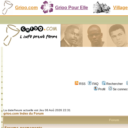
Grioo.com
Grioo Pour Elle
Village
RSS
FAQ
Rechercher
Profil
Se connect
La date/heure actuelle est Jeu 06 Aoû 2026 22:31
grioo.com Index du Forum
Forum