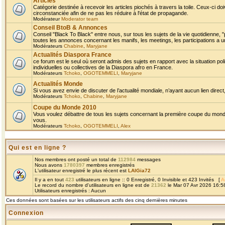
Articles
Catégorie destinée à recevoir les articles piochés à travers la toile. Ceux-ci doi
circonstanciée afin de ne pas les réduire à l'état de propagande.
Modérateur
Moderator team
Conseil BtoB & Annonces
Conseil "Black To Black" entre nous, sur tous les sujets de la vie quotidienne, "
toutes les annonces concernant les manifs, les meetings, les participations a un
Modérateurs
Chabine
,
Maryjane
Actualités Diaspora France
ce forum est le seul où seront admis des sujets en rapport avec la situation pol
individuelles ou collectives de la Diaspora afro en France.
Modérateurs
Tchoko
,
OGOTEMMELI
,
Maryjane
Actualités Monde
Si vous avez envie de discuter de l’actualité mondiale, n’ayant aucun lien direct, 
Modérateurs
Tchoko
,
Chabine
,
Maryjane
Coupe du Monde 2010
Vous voulez débattre de tous les sujets concernant la première coupe du monde 
vous.
Modérateurs
Tchoko
,
OGOTEMMELI
,
Alex
Qui est en ligne ?
Nos membres ont posté un total de
112984
messages
Nous avons
1780397
membres enregistrés
L'utilisateur enregistré le plus récent est
LAIGia72
Il y a en tout
423
utilisateurs en ligne :: 0 Enregistré, 0 Invisible et 423 Invités [
A
Le record du nombre d'utilisateurs en ligne est de
21362
le Mar 07 Avr 2026 16:5
Utilisateurs enregistrés : Aucun
Ces données sont basées sur les utilisateurs actifs des cinq dernières minutes
Connexion