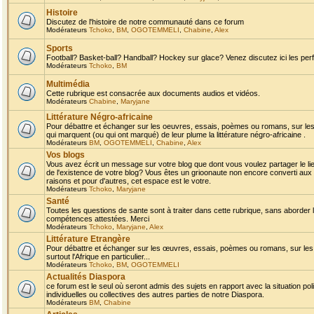
Histoire
Discutez de l'histoire de notre communauté dans ce forum
Modérateurs
Tchoko
,
BM
,
OGOTEMMELI
,
Chabine
,
Alex
Sports
Football? Basket-ball? Handball? Hockey sur glace? Venez discutez ici les perf
Modérateurs
Tchoko
,
BM
Multimédia
Cette rubrique est consacrée aux documents audios et vidéos.
Modérateurs
Chabine
,
Maryjane
Littérature Négro-africaine
Pour débattre et échanger sur les oeuvres, essais, poèmes ou romans, sur les
qui marquent (ou qui ont marqué) de leur plume la littérature négro-africaine .
Modérateurs
BM
,
OGOTEMMELI
,
Chabine
,
Alex
Vos blogs
Vous avez écrit un message sur votre blog que dont vous voulez partager le li
de l'existence de votre blog? Vous êtes un grioonaute non encore converti aux 
raisons et pour d'autres, cet espace est le votre.
Modérateurs
Tchoko
,
Maryjane
Santé
Toutes les questions de sante sont à traiter dans cette rubrique, sans aborder le
compétences attestées. Merci
Modérateurs
Tchoko
,
Maryjane
,
Alex
Littérature Etrangère
Pour débattre et échanger sur les œuvres, essais, poèmes ou romans, sur les
surtout l'Afrique en particulier...
Modérateurs
Tchoko
,
BM
,
OGOTEMMELI
Actualités Diaspora
ce forum est le seul où seront admis des sujets en rapport avec la situation pol
individuelles ou collectives des autres parties de notre Diaspora.
Modérateurs
BM
,
Chabine