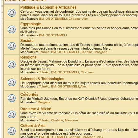
Forums permanents
Politique & Economie Africaines
Ce forum vous permet de confronter vos points de vue sur la politique africaine,
pouvez aussi discuter de tous les problemes liés au dévéloppement économique 
Modérateurs
BM
,
OGOTEMMELI
,
Chabine
,
Alex
Egyptologie
Vous etes passionnes ou tout simplement curieux? Venez echanger dans cette ru
civilisations.
Modérateurs
BM
,
OGOTEMMELI
Société
Discutez en toute décontraction, des différents sujets de votre choix, à l'exce
Mixité" Tout ceci dans le respect de vos interlocuteurs. Merci
Modérateurs
Tchoko
,
BM
,
OGOTEMMELI
,
Chabine
,
Maryjane
Religions
Disciple de Jésus, Mahomet ou Bouddha... En quête d'échange avec des fidèles
du thème des réligions... de la spiritualite et philosophie, En respectant les 
interdit sur ce forum.
Modérateurs
Tchoko
,
BM
,
OGOTEMMELI
,
Chabine
Sciences & Technologies
Lieu approprié pour discuter de tous les sujets relatifs aux nouvelles technolo
Modérateurs
Tchoko
,
BM
,
OGOTEMMELI
,
Alex
Célébrités
Fan de Michaël Jackson, Beyonce ou Koffi Olomide? Vous pouvez échanger ici l
Modérateur
Maryjane
Racisme & Mixité
Vous avez été victime de racisme? Un détail de l'actualité lié au racisme vous 
des autres.
Modérateurs
Tchoko
,
Chabine
,
Maryjane
Culture & Arts
Besoin de renseignement ou tout simplement d'échanger sur des faits de culture,
musique afro, cette rubrique est faite pour vous.
Modérateurs
BM
,
OGOTEMMELI
,
Chabine
,
Maryjane
,
Alex