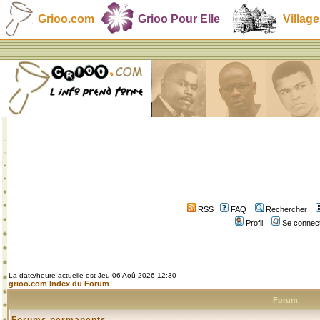
Grioo.com
Grioo Pour Elle
Village
RSS
FAQ
Rechercher
Profil
Se connect
La date/heure actuelle est Jeu 06 Aoû 2026 12:30
grioo.com Index du Forum
Forum