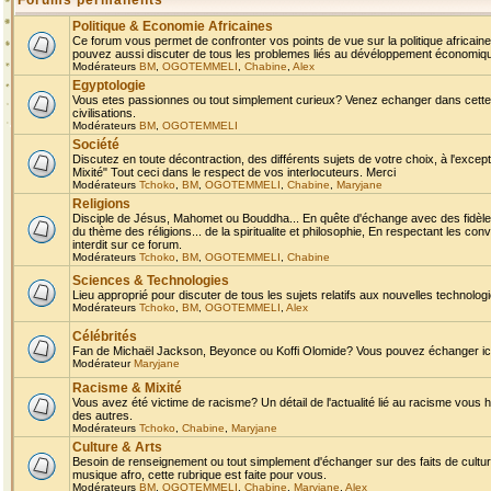
Forums permanents
Politique & Economie Africaines
Ce forum vous permet de confronter vos points de vue sur la politique africaine,
pouvez aussi discuter de tous les problemes liés au dévéloppement économique 
Modérateurs
BM
,
OGOTEMMELI
,
Chabine
,
Alex
Egyptologie
Vous etes passionnes ou tout simplement curieux? Venez echanger dans cette ru
civilisations.
Modérateurs
BM
,
OGOTEMMELI
Société
Discutez en toute décontraction, des différents sujets de votre choix, à l'exce
Mixité" Tout ceci dans le respect de vos interlocuteurs. Merci
Modérateurs
Tchoko
,
BM
,
OGOTEMMELI
,
Chabine
,
Maryjane
Religions
Disciple de Jésus, Mahomet ou Bouddha... En quête d'échange avec des fidèles
du thème des réligions... de la spiritualite et philosophie, En respectant les 
interdit sur ce forum.
Modérateurs
Tchoko
,
BM
,
OGOTEMMELI
,
Chabine
Sciences & Technologies
Lieu approprié pour discuter de tous les sujets relatifs aux nouvelles technolo
Modérateurs
Tchoko
,
BM
,
OGOTEMMELI
,
Alex
Célébrités
Fan de Michaël Jackson, Beyonce ou Koffi Olomide? Vous pouvez échanger ici l
Modérateur
Maryjane
Racisme & Mixité
Vous avez été victime de racisme? Un détail de l'actualité lié au racisme vous 
des autres.
Modérateurs
Tchoko
,
Chabine
,
Maryjane
Culture & Arts
Besoin de renseignement ou tout simplement d'échanger sur des faits de culture,
musique afro, cette rubrique est faite pour vous.
Modérateurs
BM
,
OGOTEMMELI
,
Chabine
,
Maryjane
,
Alex