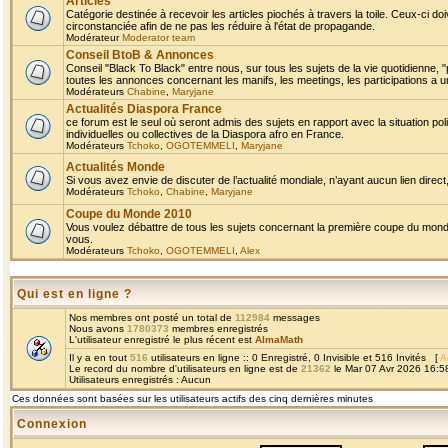
Articles
Catégorie destinée à recevoir les articles piochés à travers la toile. Ceux-ci doi
circonstanciée afin de ne pas les réduire à l'état de propagande.
Modérateur
Moderator team
Conseil BtoB & Annonces
Conseil "Black To Black" entre nous, sur tous les sujets de la vie quotidienne, "
toutes les annonces concernant les manifs, les meetings, les participations a un
Modérateurs
Chabine
,
Maryjane
Actualités Diaspora France
ce forum est le seul où seront admis des sujets en rapport avec la situation pol
individuelles ou collectives de la Diaspora afro en France.
Modérateurs
Tchoko
,
OGOTEMMELI
,
Maryjane
Actualités Monde
Si vous avez envie de discuter de l’actualité mondiale, n’ayant aucun lien direct, 
Modérateurs
Tchoko
,
Chabine
,
Maryjane
Coupe du Monde 2010
Vous voulez débattre de tous les sujets concernant la première coupe du monde 
vous.
Modérateurs
Tchoko
,
OGOTEMMELI
,
Alex
Qui est en ligne ?
Nos membres ont posté un total de
112984
messages
Nous avons
1780373
membres enregistrés
L'utilisateur enregistré le plus récent est
AlmaMath
Il y a en tout
516
utilisateurs en ligne :: 0 Enregistré, 0 Invisible et 516 Invités [
A
Le record du nombre d'utilisateurs en ligne est de
21362
le Mar 07 Avr 2026 16:5
Utilisateurs enregistrés : Aucun
Ces données sont basées sur les utilisateurs actifs des cinq dernières minutes
Connexion