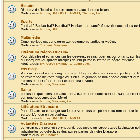
Histoire
Discutez de l'histoire de notre communauté dans ce forum
Modérateurs
Tchoko
,
BM
,
OGOTEMMELI
,
Chabine
,
Alex
Sports
Football? Basket-ball? Handball? Hockey sur glace? Venez discutez ici les perf
Modérateurs
Tchoko
,
BM
Multimédia
Cette rubrique est consacrée aux documents audios et vidéos.
Modérateurs
Chabine
,
Maryjane
Littérature Négro-africaine
Pour débattre et échanger sur les oeuvres, essais, poèmes ou romans, sur les
qui marquent (ou qui ont marqué) de leur plume la littérature négro-africaine .
Modérateurs
BM
,
OGOTEMMELI
,
Chabine
,
Alex
Vos blogs
Vous avez écrit un message sur votre blog que dont vous voulez partager le li
de l'existence de votre blog? Vous êtes un grioonaute non encore converti aux 
raisons et pour d'autres, cet espace est le votre.
Modérateurs
Tchoko
,
Maryjane
Santé
Toutes les questions de sante sont à traiter dans cette rubrique, sans aborder le
compétences attestées. Merci
Modérateurs
Tchoko
,
Maryjane
,
Alex
Littérature Etrangère
Pour débattre et échanger sur les œuvres, essais, poèmes ou romans, sur les
surtout l'Afrique en particulier...
Modérateurs
Tchoko
,
BM
,
OGOTEMMELI
Actualités Diaspora
ce forum est le seul où seront admis des sujets en rapport avec la situation pol
individuelles ou collectives des autres parties de notre Diaspora.
Modérateurs
BM
,
Chabine