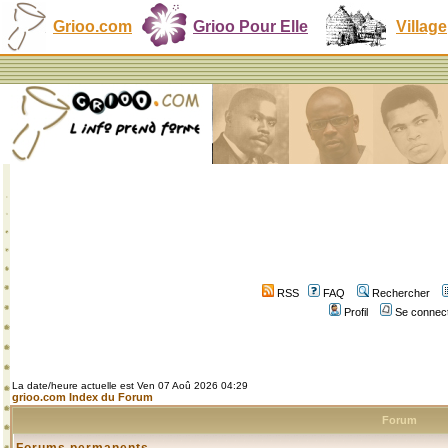
Grioo.com
Grioo Pour Elle
Village
RSS
FAQ
Rechercher
Profil
Se connect
La date/heure actuelle est Ven 07 Aoû 2026 04:29
grioo.com Index du Forum
Forum