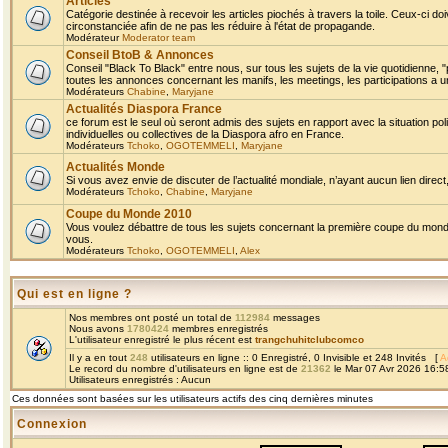
Articles
Catégorie destinée à recevoir les articles piochés à travers la toile. Ceux-ci doi
circonstanciée afin de ne pas les réduire à l'état de propagande.
Modérateur
Moderator team
Conseil BtoB & Annonces
Conseil "Black To Black" entre nous, sur tous les sujets de la vie quotidienne, "
toutes les annonces concernant les manifs, les meetings, les participations a un
Modérateurs
Chabine
,
Maryjane
Actualités Diaspora France
ce forum est le seul où seront admis des sujets en rapport avec la situation pol
individuelles ou collectives de la Diaspora afro en France.
Modérateurs
Tchoko
,
OGOTEMMELI
,
Maryjane
Actualités Monde
Si vous avez envie de discuter de l’actualité mondiale, n’ayant aucun lien direct, 
Modérateurs
Tchoko
,
Chabine
,
Maryjane
Coupe du Monde 2010
Vous voulez débattre de tous les sujets concernant la première coupe du monde 
vous.
Modérateurs
Tchoko
,
OGOTEMMELI
,
Alex
Qui est en ligne ?
Nos membres ont posté un total de
112984
messages
Nous avons
1780424
membres enregistrés
L'utilisateur enregistré le plus récent est
trangchuhitclubcomco
Il y a en tout
248
utilisateurs en ligne :: 0 Enregistré, 0 Invisible et 248 Invités [
A
Le record du nombre d'utilisateurs en ligne est de
21362
le Mar 07 Avr 2026 16:5
Utilisateurs enregistrés : Aucun
Ces données sont basées sur les utilisateurs actifs des cinq dernières minutes
Connexion