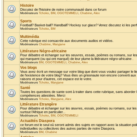
Histoire
Discutez de l'histoire de notre communauté dans ce forum
Modérateurs
Tchoko
,
BM
,
OGOTEMMELI
,
Chabine
,
Alex
Sports
Football? Basket-ball? Handball? Hockey sur glace? Venez discutez ici les perf
Modérateurs
Tchoko
,
BM
Multimédia
Cette rubrique est consacrée aux documents audios et vidéos.
Modérateurs
Chabine
,
Maryjane
Littérature Négro-africaine
Pour débattre et échanger sur les oeuvres, essais, poèmes ou romans, sur les
qui marquent (ou qui ont marqué) de leur plume la littérature négro-africaine .
Modérateurs
BM
,
OGOTEMMELI
,
Chabine
,
Alex
Vos blogs
Vous avez écrit un message sur votre blog que dont vous voulez partager le li
de l'existence de votre blog? Vous êtes un grioonaute non encore converti aux 
raisons et pour d'autres, cet espace est le votre.
Modérateurs
Tchoko
,
Maryjane
Santé
Toutes les questions de sante sont à traiter dans cette rubrique, sans aborder le
compétences attestées. Merci
Modérateurs
Tchoko
,
Maryjane
,
Alex
Littérature Etrangère
Pour débattre et échanger sur les œuvres, essais, poèmes ou romans, sur les
surtout l'Afrique en particulier...
Modérateurs
Tchoko
,
BM
,
OGOTEMMELI
Actualités Diaspora
ce forum est le seul où seront admis des sujets en rapport avec la situation pol
individuelles ou collectives des autres parties de notre Diaspora.
Modérateurs
BM
,
Chabine