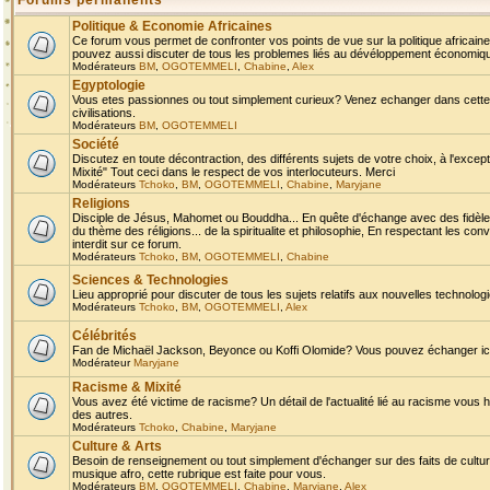
Forums permanents
Politique & Economie Africaines
Ce forum vous permet de confronter vos points de vue sur la politique africaine,
pouvez aussi discuter de tous les problemes liés au dévéloppement économique 
Modérateurs
BM
,
OGOTEMMELI
,
Chabine
,
Alex
Egyptologie
Vous etes passionnes ou tout simplement curieux? Venez echanger dans cette ru
civilisations.
Modérateurs
BM
,
OGOTEMMELI
Société
Discutez en toute décontraction, des différents sujets de votre choix, à l'exce
Mixité" Tout ceci dans le respect de vos interlocuteurs. Merci
Modérateurs
Tchoko
,
BM
,
OGOTEMMELI
,
Chabine
,
Maryjane
Religions
Disciple de Jésus, Mahomet ou Bouddha... En quête d'échange avec des fidèles
du thème des réligions... de la spiritualite et philosophie, En respectant les 
interdit sur ce forum.
Modérateurs
Tchoko
,
BM
,
OGOTEMMELI
,
Chabine
Sciences & Technologies
Lieu approprié pour discuter de tous les sujets relatifs aux nouvelles technolo
Modérateurs
Tchoko
,
BM
,
OGOTEMMELI
,
Alex
Célébrités
Fan de Michaël Jackson, Beyonce ou Koffi Olomide? Vous pouvez échanger ici l
Modérateur
Maryjane
Racisme & Mixité
Vous avez été victime de racisme? Un détail de l'actualité lié au racisme vous 
des autres.
Modérateurs
Tchoko
,
Chabine
,
Maryjane
Culture & Arts
Besoin de renseignement ou tout simplement d'échanger sur des faits de culture,
musique afro, cette rubrique est faite pour vous.
Modérateurs
BM
,
OGOTEMMELI
,
Chabine
,
Maryjane
,
Alex