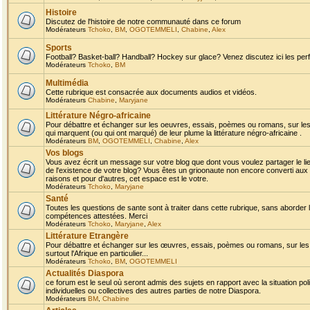
Histoire
Discutez de l'histoire de notre communauté dans ce forum
Modérateurs
Tchoko
,
BM
,
OGOTEMMELI
,
Chabine
,
Alex
Sports
Football? Basket-ball? Handball? Hockey sur glace? Venez discutez ici les perf
Modérateurs
Tchoko
,
BM
Multimédia
Cette rubrique est consacrée aux documents audios et vidéos.
Modérateurs
Chabine
,
Maryjane
Littérature Négro-africaine
Pour débattre et échanger sur les oeuvres, essais, poèmes ou romans, sur les
qui marquent (ou qui ont marqué) de leur plume la littérature négro-africaine .
Modérateurs
BM
,
OGOTEMMELI
,
Chabine
,
Alex
Vos blogs
Vous avez écrit un message sur votre blog que dont vous voulez partager le li
de l'existence de votre blog? Vous êtes un grioonaute non encore converti aux 
raisons et pour d'autres, cet espace est le votre.
Modérateurs
Tchoko
,
Maryjane
Santé
Toutes les questions de sante sont à traiter dans cette rubrique, sans aborder le
compétences attestées. Merci
Modérateurs
Tchoko
,
Maryjane
,
Alex
Littérature Etrangère
Pour débattre et échanger sur les œuvres, essais, poèmes ou romans, sur les
surtout l'Afrique en particulier...
Modérateurs
Tchoko
,
BM
,
OGOTEMMELI
Actualités Diaspora
ce forum est le seul où seront admis des sujets en rapport avec la situation pol
individuelles ou collectives des autres parties de notre Diaspora.
Modérateurs
BM
,
Chabine