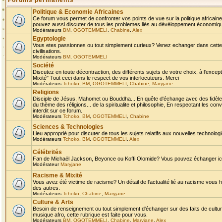
Forums permanents
Politique & Economie Africaines
Ce forum vous permet de confronter vos points de vue sur la politique africaine,
pouvez aussi discuter de tous les problemes liés au dévéloppement économique 
Modérateurs
BM
,
OGOTEMMELI
,
Chabine
,
Alex
Egyptologie
Vous etes passionnes ou tout simplement curieux? Venez echanger dans cette ru
civilisations.
Modérateurs
BM
,
OGOTEMMELI
Société
Discutez en toute décontraction, des différents sujets de votre choix, à l'exce
Mixité" Tout ceci dans le respect de vos interlocuteurs. Merci
Modérateurs
Tchoko
,
BM
,
OGOTEMMELI
,
Chabine
,
Maryjane
Religions
Disciple de Jésus, Mahomet ou Bouddha... En quête d'échange avec des fidèles
du thème des réligions... de la spiritualite et philosophie, En respectant les 
interdit sur ce forum.
Modérateurs
Tchoko
,
BM
,
OGOTEMMELI
,
Chabine
Sciences & Technologies
Lieu approprié pour discuter de tous les sujets relatifs aux nouvelles technolo
Modérateurs
Tchoko
,
BM
,
OGOTEMMELI
,
Alex
Célébrités
Fan de Michaël Jackson, Beyonce ou Koffi Olomide? Vous pouvez échanger ici l
Modérateur
Maryjane
Racisme & Mixité
Vous avez été victime de racisme? Un détail de l'actualité lié au racisme vous 
des autres.
Modérateurs
Tchoko
,
Chabine
,
Maryjane
Culture & Arts
Besoin de renseignement ou tout simplement d'échanger sur des faits de culture,
musique afro, cette rubrique est faite pour vous.
Modérateurs
BM
,
OGOTEMMELI
,
Chabine
,
Maryjane
,
Alex