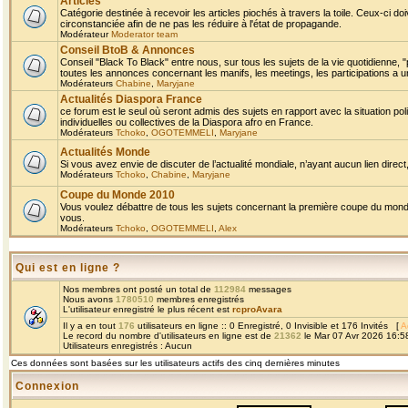
Articles
Catégorie destinée à recevoir les articles piochés à travers la toile. Ceux-ci doi
circonstanciée afin de ne pas les réduire à l'état de propagande.
Modérateur
Moderator team
Conseil BtoB & Annonces
Conseil "Black To Black" entre nous, sur tous les sujets de la vie quotidienne, "
toutes les annonces concernant les manifs, les meetings, les participations a un
Modérateurs
Chabine
,
Maryjane
Actualités Diaspora France
ce forum est le seul où seront admis des sujets en rapport avec la situation pol
individuelles ou collectives de la Diaspora afro en France.
Modérateurs
Tchoko
,
OGOTEMMELI
,
Maryjane
Actualités Monde
Si vous avez envie de discuter de l’actualité mondiale, n’ayant aucun lien direct, 
Modérateurs
Tchoko
,
Chabine
,
Maryjane
Coupe du Monde 2010
Vous voulez débattre de tous les sujets concernant la première coupe du monde 
vous.
Modérateurs
Tchoko
,
OGOTEMMELI
,
Alex
Qui est en ligne ?
Nos membres ont posté un total de
112984
messages
Nous avons
1780510
membres enregistrés
L'utilisateur enregistré le plus récent est
rcproAvara
Il y a en tout
176
utilisateurs en ligne :: 0 Enregistré, 0 Invisible et 176 Invités [
A
Le record du nombre d'utilisateurs en ligne est de
21362
le Mar 07 Avr 2026 16:5
Utilisateurs enregistrés : Aucun
Ces données sont basées sur les utilisateurs actifs des cinq dernières minutes
Connexion