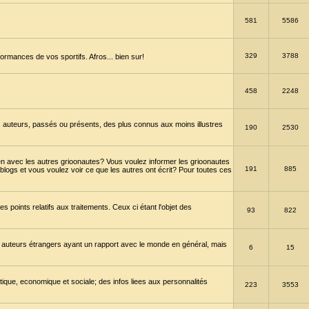
581
5586
329
3788
ormances de vos sportifs. Afros... bien sur!
458
2248
 auteurs, passés ou présents, des plus connus aux moins illustres
190
2530
en avec les autres grioonautes? Vous voulez informer les grioonautes
191
885
blogs et vous voulez voir ce que les autres ont écrit? Pour toutes ces
s points relatifs aux traitements. Ceux ci étant l'objet des
93
822
 auteurs étrangers ayant un rapport avec le monde en général, mais
6
15
itique, economique et sociale; des infos liees aux personnalités
223
3553