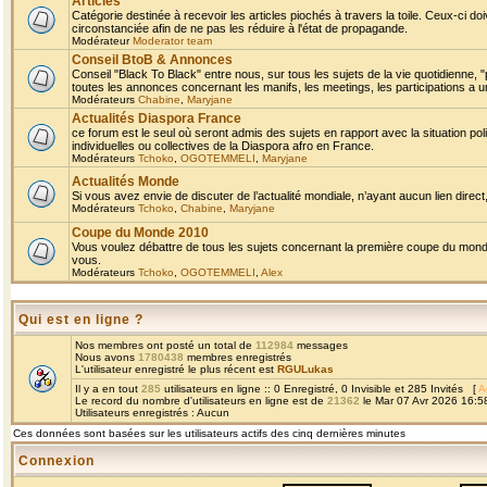
Articles
Catégorie destinée à recevoir les articles piochés à travers la toile. Ceux-ci doi
circonstanciée afin de ne pas les réduire à l'état de propagande.
Modérateur
Moderator team
Conseil BtoB & Annonces
Conseil "Black To Black" entre nous, sur tous les sujets de la vie quotidienne, "
toutes les annonces concernant les manifs, les meetings, les participations a un
Modérateurs
Chabine
,
Maryjane
Actualités Diaspora France
ce forum est le seul où seront admis des sujets en rapport avec la situation pol
individuelles ou collectives de la Diaspora afro en France.
Modérateurs
Tchoko
,
OGOTEMMELI
,
Maryjane
Actualités Monde
Si vous avez envie de discuter de l’actualité mondiale, n’ayant aucun lien direct, 
Modérateurs
Tchoko
,
Chabine
,
Maryjane
Coupe du Monde 2010
Vous voulez débattre de tous les sujets concernant la première coupe du monde 
vous.
Modérateurs
Tchoko
,
OGOTEMMELI
,
Alex
Qui est en ligne ?
Nos membres ont posté un total de
112984
messages
Nous avons
1780438
membres enregistrés
L'utilisateur enregistré le plus récent est
RGULukas
Il y a en tout
285
utilisateurs en ligne :: 0 Enregistré, 0 Invisible et 285 Invités [
A
Le record du nombre d'utilisateurs en ligne est de
21362
le Mar 07 Avr 2026 16:5
Utilisateurs enregistrés : Aucun
Ces données sont basées sur les utilisateurs actifs des cinq dernières minutes
Connexion