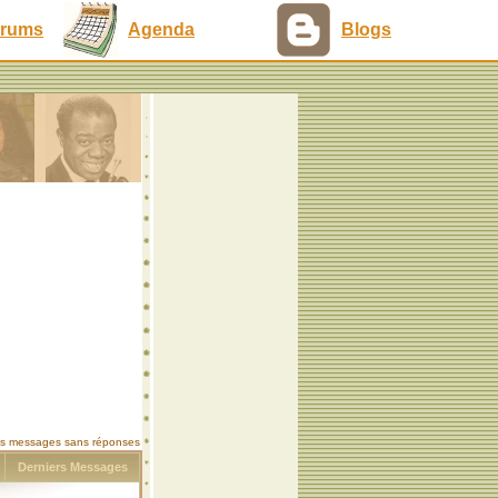
rums
Agenda
Blogs
les messages sans réponses
s
Derniers Messages