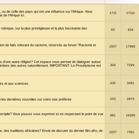
 ou de celle des pays qui ont une influence sur l'Afrique. Vous
1711
17111
de l'Afrique ici.
brique, sur la plus prestigieuse et la plus fascinante des
63
634
ption de faits relevant du racisme, réservés au forum "Racisme et
1507
17990
 d'une autre réligion? Cet espace vous permet de dialoguer autour
304
7299
convictions des autres naturellement. IMPORTANT: Le Prosélytisme est
430
3481
gies et aux sciences
253
2870
es dernières nouvelles sur votre star préférée
horripile? Vous pouvez vous exprimer ici en respectant le point de vue
981
16260
 des traditions africaines? Envie de discuter du dernier film afro, de
1037
7391