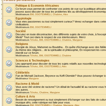
Forums permanents
Politique & Economie Africaines
Ce forum vous permet de confronter vos points de vue sur la politique africaine,
pouvez aussi discuter de tous les problemes liés au dévéloppement économique 
Modérateurs
BM
,
OGOTEMMELI
,
Chabine
,
Alex
Egyptologie
Vous etes passionnes ou tout simplement curieux? Venez echanger dans cette ru
civilisations.
Modérateurs
BM
,
OGOTEMMELI
Société
Discutez en toute décontraction, des différents sujets de votre choix, à l'exce
Mixité" Tout ceci dans le respect de vos interlocuteurs. Merci
Modérateurs
Tchoko
,
BM
,
OGOTEMMELI
,
Chabine
,
Maryjane
Religions
Disciple de Jésus, Mahomet ou Bouddha... En quête d'échange avec des fidèles
du thème des réligions... de la spiritualite et philosophie, En respectant les 
interdit sur ce forum.
Modérateurs
Tchoko
,
BM
,
OGOTEMMELI
,
Chabine
Sciences & Technologies
Lieu approprié pour discuter de tous les sujets relatifs aux nouvelles technolo
Modérateurs
Tchoko
,
BM
,
OGOTEMMELI
,
Alex
Célébrités
Fan de Michaël Jackson, Beyonce ou Koffi Olomide? Vous pouvez échanger ici l
Modérateur
Maryjane
Racisme & Mixité
Vous avez été victime de racisme? Un détail de l'actualité lié au racisme vous 
des autres.
Modérateurs
Tchoko
,
Chabine
,
Maryjane
Culture & Arts
Besoin de renseignement ou tout simplement d'échanger sur des faits de culture,
musique afro, cette rubrique est faite pour vous.
Modérateurs
BM
,
OGOTEMMELI
,
Chabine
,
Maryjane
,
Alex