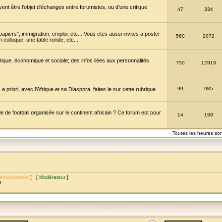
vent être l'objet d'échanges entre forumistes, ou d'une critique
47
334
papiers", immigration, emploi, etc... Vous etes aussi invites a poster
560
2072
 colloque, une table ronde, etc...
itique, économique et sociale; des infos liées aux personnalités
750
12919
90
985
a priori, avec l’Afrique et sa Diaspora, faites le sur cette rubrique.
de football organisée sur le continent africain ? Ce forum est pour
14
199
Toutes les heures so
dministrateur
] [
Modérateur
]
8