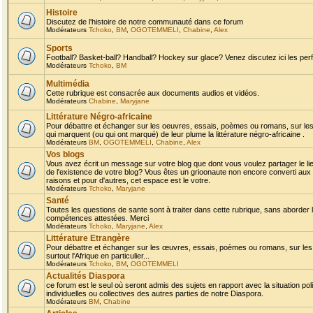
Histoire
Discutez de l'histoire de notre communauté dans ce forum
Modérateurs
Tchoko
,
BM
,
OGOTEMMELI
,
Chabine
,
Alex
Sports
Football? Basket-ball? Handball? Hockey sur glace? Venez discutez ici les perf
Modérateurs
Tchoko
,
BM
Multimédia
Cette rubrique est consacrée aux documents audios et vidéos.
Modérateurs
Chabine
,
Maryjane
Littérature Négro-africaine
Pour débattre et échanger sur les oeuvres, essais, poèmes ou romans, sur les
qui marquent (ou qui ont marqué) de leur plume la littérature négro-africaine .
Modérateurs
BM
,
OGOTEMMELI
,
Chabine
,
Alex
Vos blogs
Vous avez écrit un message sur votre blog que dont vous voulez partager le li
de l'existence de votre blog? Vous êtes un grioonaute non encore converti aux 
raisons et pour d'autres, cet espace est le votre.
Modérateurs
Tchoko
,
Maryjane
Santé
Toutes les questions de sante sont à traiter dans cette rubrique, sans aborder le
compétences attestées. Merci
Modérateurs
Tchoko
,
Maryjane
,
Alex
Littérature Etrangère
Pour débattre et échanger sur les œuvres, essais, poèmes ou romans, sur les
surtout l'Afrique en particulier...
Modérateurs
Tchoko
,
BM
,
OGOTEMMELI
Actualités Diaspora
ce forum est le seul où seront admis des sujets en rapport avec la situation pol
individuelles ou collectives des autres parties de notre Diaspora.
Modérateurs
BM
,
Chabine