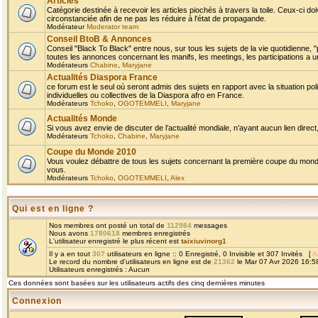
Articles
Catégorie destinée à recevoir les articles piochés à travers la toile. Ceux-ci doi
circonstanciée afin de ne pas les réduire à l'état de propagande.
Modérateur
Moderator team
Conseil BtoB & Annonces
Conseil "Black To Black" entre nous, sur tous les sujets de la vie quotidienne, "
toutes les annonces concernant les manifs, les meetings, les participations a un
Modérateurs
Chabine
,
Maryjane
Actualités Diaspora France
ce forum est le seul où seront admis des sujets en rapport avec la situation pol
individuelles ou collectives de la Diaspora afro en France.
Modérateurs
Tchoko
,
OGOTEMMELI
,
Maryjane
Actualités Monde
Si vous avez envie de discuter de l’actualité mondiale, n’ayant aucun lien direct, 
Modérateurs
Tchoko
,
Chabine
,
Maryjane
Coupe du Monde 2010
Vous voulez débattre de tous les sujets concernant la première coupe du monde 
vous.
Modérateurs
Tchoko
,
OGOTEMMELI
,
Alex
Qui est en ligne ?
Nos membres ont posté un total de
112984
messages
Nous avons
1780618
membres enregistrés
L'utilisateur enregistré le plus récent est
taixiuvinorg1
Il y a en tout
307
utilisateurs en ligne :: 0 Enregistré, 0 Invisible et 307 Invités [
A
Le record du nombre d'utilisateurs en ligne est de
21362
le Mar 07 Avr 2026 16:5
Utilisateurs enregistrés : Aucun
Ces données sont basées sur les utilisateurs actifs des cinq dernières minutes
Connexion