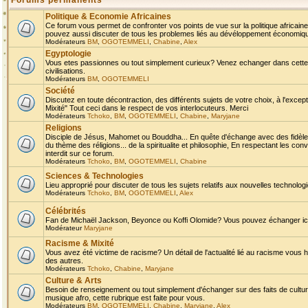
Forums permanents
Politique & Economie Africaines
Ce forum vous permet de confronter vos points de vue sur la politique africaine,
pouvez aussi discuter de tous les problemes liés au dévéloppement économique 
Modérateurs
BM
,
OGOTEMMELI
,
Chabine
,
Alex
Egyptologie
Vous etes passionnes ou tout simplement curieux? Venez echanger dans cette ru
civilisations.
Modérateurs
BM
,
OGOTEMMELI
Société
Discutez en toute décontraction, des différents sujets de votre choix, à l'exce
Mixité" Tout ceci dans le respect de vos interlocuteurs. Merci
Modérateurs
Tchoko
,
BM
,
OGOTEMMELI
,
Chabine
,
Maryjane
Religions
Disciple de Jésus, Mahomet ou Bouddha... En quête d'échange avec des fidèles
du thème des réligions... de la spiritualite et philosophie, En respectant les 
interdit sur ce forum.
Modérateurs
Tchoko
,
BM
,
OGOTEMMELI
,
Chabine
Sciences & Technologies
Lieu approprié pour discuter de tous les sujets relatifs aux nouvelles technolo
Modérateurs
Tchoko
,
BM
,
OGOTEMMELI
,
Alex
Célébrités
Fan de Michaël Jackson, Beyonce ou Koffi Olomide? Vous pouvez échanger ici l
Modérateur
Maryjane
Racisme & Mixité
Vous avez été victime de racisme? Un détail de l'actualité lié au racisme vous 
des autres.
Modérateurs
Tchoko
,
Chabine
,
Maryjane
Culture & Arts
Besoin de renseignement ou tout simplement d'échanger sur des faits de culture,
musique afro, cette rubrique est faite pour vous.
Modérateurs
BM
,
OGOTEMMELI
,
Chabine
,
Maryjane
,
Alex