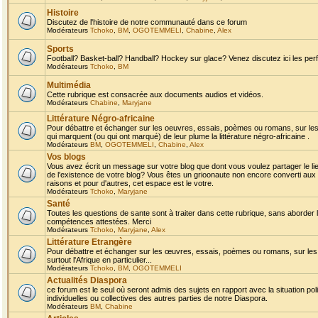
Histoire
Discutez de l'histoire de notre communauté dans ce forum
Modérateurs
Tchoko
,
BM
,
OGOTEMMELI
,
Chabine
,
Alex
Sports
Football? Basket-ball? Handball? Hockey sur glace? Venez discutez ici les perf
Modérateurs
Tchoko
,
BM
Multimédia
Cette rubrique est consacrée aux documents audios et vidéos.
Modérateurs
Chabine
,
Maryjane
Littérature Négro-africaine
Pour débattre et échanger sur les oeuvres, essais, poèmes ou romans, sur les
qui marquent (ou qui ont marqué) de leur plume la littérature négro-africaine .
Modérateurs
BM
,
OGOTEMMELI
,
Chabine
,
Alex
Vos blogs
Vous avez écrit un message sur votre blog que dont vous voulez partager le li
de l'existence de votre blog? Vous êtes un grioonaute non encore converti aux 
raisons et pour d'autres, cet espace est le votre.
Modérateurs
Tchoko
,
Maryjane
Santé
Toutes les questions de sante sont à traiter dans cette rubrique, sans aborder le
compétences attestées. Merci
Modérateurs
Tchoko
,
Maryjane
,
Alex
Littérature Etrangère
Pour débattre et échanger sur les œuvres, essais, poèmes ou romans, sur les
surtout l'Afrique en particulier...
Modérateurs
Tchoko
,
BM
,
OGOTEMMELI
Actualités Diaspora
ce forum est le seul où seront admis des sujets en rapport avec la situation pol
individuelles ou collectives des autres parties de notre Diaspora.
Modérateurs
BM
,
Chabine