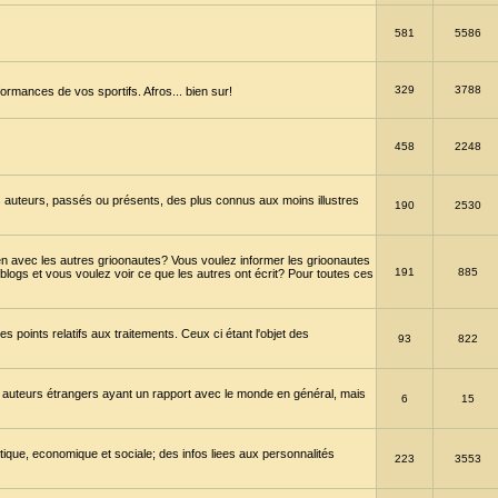
581
5586
329
3788
ormances de vos sportifs. Afros... bien sur!
458
2248
 auteurs, passés ou présents, des plus connus aux moins illustres
190
2530
en avec les autres grioonautes? Vous voulez informer les grioonautes
191
885
blogs et vous voulez voir ce que les autres ont écrit? Pour toutes ces
s points relatifs aux traitements. Ceux ci étant l'objet des
93
822
 auteurs étrangers ayant un rapport avec le monde en général, mais
6
15
itique, economique et sociale; des infos liees aux personnalités
223
3553