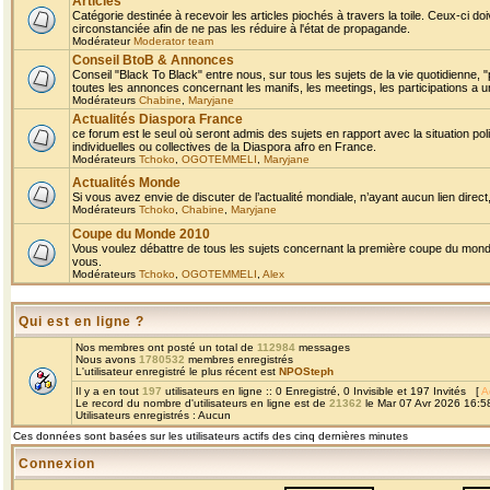
Articles
Catégorie destinée à recevoir les articles piochés à travers la toile. Ceux-ci doi
circonstanciée afin de ne pas les réduire à l'état de propagande.
Modérateur
Moderator team
Conseil BtoB & Annonces
Conseil "Black To Black" entre nous, sur tous les sujets de la vie quotidienne, "
toutes les annonces concernant les manifs, les meetings, les participations a un
Modérateurs
Chabine
,
Maryjane
Actualités Diaspora France
ce forum est le seul où seront admis des sujets en rapport avec la situation pol
individuelles ou collectives de la Diaspora afro en France.
Modérateurs
Tchoko
,
OGOTEMMELI
,
Maryjane
Actualités Monde
Si vous avez envie de discuter de l’actualité mondiale, n’ayant aucun lien direct, 
Modérateurs
Tchoko
,
Chabine
,
Maryjane
Coupe du Monde 2010
Vous voulez débattre de tous les sujets concernant la première coupe du monde 
vous.
Modérateurs
Tchoko
,
OGOTEMMELI
,
Alex
Qui est en ligne ?
Nos membres ont posté un total de
112984
messages
Nous avons
1780532
membres enregistrés
L'utilisateur enregistré le plus récent est
NPOSteph
Il y a en tout
197
utilisateurs en ligne :: 0 Enregistré, 0 Invisible et 197 Invités [
A
Le record du nombre d'utilisateurs en ligne est de
21362
le Mar 07 Avr 2026 16:5
Utilisateurs enregistrés : Aucun
Ces données sont basées sur les utilisateurs actifs des cinq dernières minutes
Connexion