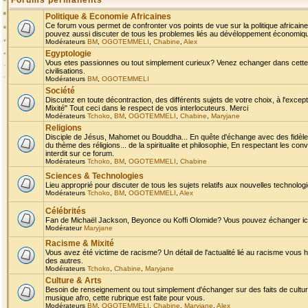
Forums permanents
Politique & Economie Africaines
Ce forum vous permet de confronter vos points de vue sur la politique africaine,
pouvez aussi discuter de tous les problemes liés au dévéloppement économique 
Modérateurs
BM
,
OGOTEMMELI
,
Chabine
,
Alex
Egyptologie
Vous etes passionnes ou tout simplement curieux? Venez echanger dans cette ru
civilisations.
Modérateurs
BM
,
OGOTEMMELI
Société
Discutez en toute décontraction, des différents sujets de votre choix, à l'exce
Mixité" Tout ceci dans le respect de vos interlocuteurs. Merci
Modérateurs
Tchoko
,
BM
,
OGOTEMMELI
,
Chabine
,
Maryjane
Religions
Disciple de Jésus, Mahomet ou Bouddha... En quête d'échange avec des fidèles
du thème des réligions... de la spiritualite et philosophie, En respectant les 
interdit sur ce forum.
Modérateurs
Tchoko
,
BM
,
OGOTEMMELI
,
Chabine
Sciences & Technologies
Lieu approprié pour discuter de tous les sujets relatifs aux nouvelles technolo
Modérateurs
Tchoko
,
BM
,
OGOTEMMELI
,
Alex
Célébrités
Fan de Michaël Jackson, Beyonce ou Koffi Olomide? Vous pouvez échanger ici l
Modérateur
Maryjane
Racisme & Mixité
Vous avez été victime de racisme? Un détail de l'actualité lié au racisme vous 
des autres.
Modérateurs
Tchoko
,
Chabine
,
Maryjane
Culture & Arts
Besoin de renseignement ou tout simplement d'échanger sur des faits de culture,
musique afro, cette rubrique est faite pour vous.
Modérateurs
BM
,
OGOTEMMELI
,
Chabine
,
Maryjane
,
Alex