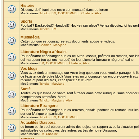
Histoire
Discutez de l'histoire de notre communauté dans ce forum
Modérateurs
Tchoko
,
BM
,
OGOTEMMELI
,
Chabine
,
Alex
Sports
Football? Basket-ball? Handball? Hockey sur glace? Venez discutez ici les perf
Modérateurs
Tchoko
,
BM
Multimédia
Cette rubrique est consacrée aux documents audios et vidéos.
Modérateurs
Chabine
,
Maryjane
Littérature Négro-africaine
Pour débattre et échanger sur les oeuvres, essais, poèmes ou romans, sur les
qui marquent (ou qui ont marqué) de leur plume la littérature négro-africaine .
Modérateurs
BM
,
OGOTEMMELI
,
Chabine
,
Alex
Vos blogs
Vous avez écrit un message sur votre blog que dont vous voulez partager le li
de l'existence de votre blog? Vous êtes un grioonaute non encore converti aux 
raisons et pour d'autres, cet espace est le votre.
Modérateurs
Tchoko
,
Maryjane
Santé
Toutes les questions de sante sont à traiter dans cette rubrique, sans aborder le
compétences attestées. Merci
Modérateurs
Tchoko
,
Maryjane
,
Alex
Littérature Etrangère
Pour débattre et échanger sur les œuvres, essais, poèmes ou romans, sur les
surtout l'Afrique en particulier...
Modérateurs
Tchoko
,
BM
,
OGOTEMMELI
Actualités Diaspora
ce forum est le seul où seront admis des sujets en rapport avec la situation pol
individuelles ou collectives des autres parties de notre Diaspora.
Modérateurs
BM
,
Chabine