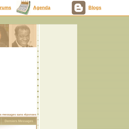
rums
Agenda
Blogs
les messages sans réponses
s
Derniers Messages