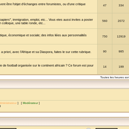
vent être l'objet d'échanges entre forumistes, ou d'une critique
47
334
papiers", immigration, emploi, etc... Vous etes aussi invites a poster
560
2072
 colloque, une table ronde, etc...
itique, économique et sociale; des infos liées aux personnalités
750
12919
90
985
a priori, avec l’Afrique et sa Diaspora, faites le sur cette rubrique.
de football organisée sur le continent africain ? Ce forum est pour
14
199
Toutes les heures so
dministrateur
] [
Modérateur
]
8