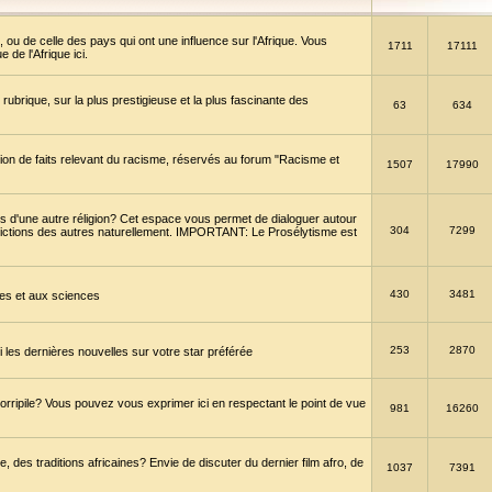
 ou de celle des pays qui ont une influence sur l'Afrique. Vous
1711
17111
de l'Afrique ici.
brique, sur la plus prestigieuse et la plus fascinante des
63
634
ption de faits relevant du racisme, réservés au forum "Racisme et
1507
17990
 d'une autre réligion? Cet espace vous permet de dialoguer autour
304
7299
convictions des autres naturellement. IMPORTANT: Le Prosélytisme est
430
3481
gies et aux sciences
253
2870
es dernières nouvelles sur votre star préférée
horripile? Vous pouvez vous exprimer ici en respectant le point de vue
981
16260
 des traditions africaines? Envie de discuter du dernier film afro, de
1037
7391