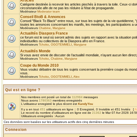
Articles
Catégorie destinée à recevoir les articles piochés à travers la toile. Ceux-ci doi
circonstanciée afin de ne pas les réduire à l'état de propagande.
Modérateur
Moderator team
Conseil BtoB & Annonces
Conseil "Black To Black" entre nous, sur tous les sujets de la vie quotidienne, "
toutes les annonces concernant les manifs, les meetings, les participations a un
Modérateurs
Chabine
,
Maryjane
Actualités Diaspora France
ce forum est le seul où seront admis des sujets en rapport avec la situation pol
individuelles ou collectives de la Diaspora afro en France.
Modérateurs
Tchoko
,
OGOTEMMELI
,
Maryjane
Actualités Monde
Si vous avez envie de discuter de l’actualité mondiale, n’ayant aucun lien direct, 
Modérateurs
Tchoko
,
Chabine
,
Maryjane
Coupe du Monde 2010
Vous voulez débattre de tous les sujets concernant la première coupe du monde 
vous.
Modérateurs
Tchoko
,
OGOTEMMELI
,
Alex
Qui est en ligne ?
Nos membres ont posté un total de
112984
messages
Nous avons
1780363
membres enregistrés
L'utilisateur enregistré le plus récent est
KandyYou
Il y a en tout
451
utilisateurs en ligne :: 0 Enregistré, 0 Invisible et 451 Invités [
A
Le record du nombre d'utilisateurs en ligne est de
21362
le Mar 07 Avr 2026 16:5
Utilisateurs enregistrés : Aucun
Ces données sont basées sur les utilisateurs actifs des cinq dernières minutes
Connexion