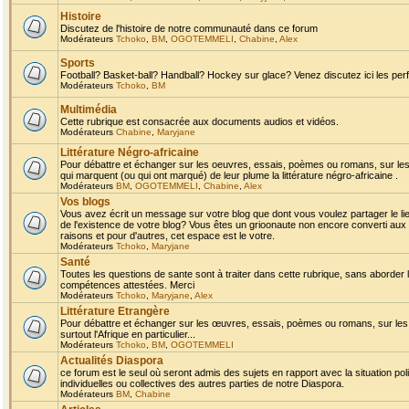
Histoire
Discutez de l'histoire de notre communauté dans ce forum
Modérateurs
Tchoko
,
BM
,
OGOTEMMELI
,
Chabine
,
Alex
Sports
Football? Basket-ball? Handball? Hockey sur glace? Venez discutez ici les perf
Modérateurs
Tchoko
,
BM
Multimédia
Cette rubrique est consacrée aux documents audios et vidéos.
Modérateurs
Chabine
,
Maryjane
Littérature Négro-africaine
Pour débattre et échanger sur les oeuvres, essais, poèmes ou romans, sur les
qui marquent (ou qui ont marqué) de leur plume la littérature négro-africaine .
Modérateurs
BM
,
OGOTEMMELI
,
Chabine
,
Alex
Vos blogs
Vous avez écrit un message sur votre blog que dont vous voulez partager le li
de l'existence de votre blog? Vous êtes un grioonaute non encore converti aux 
raisons et pour d'autres, cet espace est le votre.
Modérateurs
Tchoko
,
Maryjane
Santé
Toutes les questions de sante sont à traiter dans cette rubrique, sans aborder le
compétences attestées. Merci
Modérateurs
Tchoko
,
Maryjane
,
Alex
Littérature Etrangère
Pour débattre et échanger sur les œuvres, essais, poèmes ou romans, sur les
surtout l'Afrique en particulier...
Modérateurs
Tchoko
,
BM
,
OGOTEMMELI
Actualités Diaspora
ce forum est le seul où seront admis des sujets en rapport avec la situation pol
individuelles ou collectives des autres parties de notre Diaspora.
Modérateurs
BM
,
Chabine