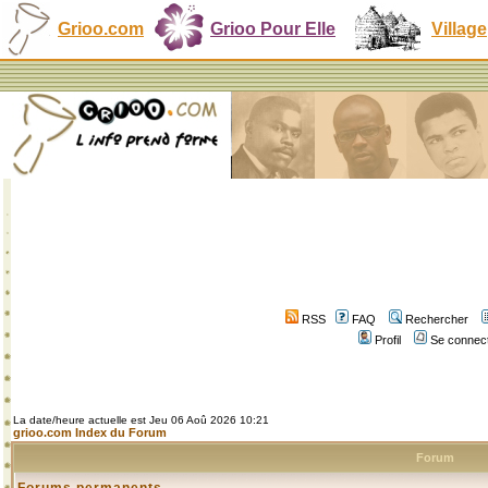
Grioo.com
Grioo Pour Elle
Village
RSS
FAQ
Rechercher
Profil
Se connect
La date/heure actuelle est Jeu 06 Aoû 2026 10:21
grioo.com Index du Forum
Forum