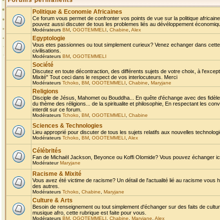
Forums permanents
Politique & Economie Africaines
Ce forum vous permet de confronter vos points de vue sur la politique africaine,
pouvez aussi discuter de tous les problemes liés au dévéloppement économique 
Modérateurs
BM
,
OGOTEMMELI
,
Chabine
,
Alex
Egyptologie
Vous etes passionnes ou tout simplement curieux? Venez echanger dans cette ru
civilisations.
Modérateurs
BM
,
OGOTEMMELI
Société
Discutez en toute décontraction, des différents sujets de votre choix, à l'exce
Mixité" Tout ceci dans le respect de vos interlocuteurs. Merci
Modérateurs
Tchoko
,
BM
,
OGOTEMMELI
,
Chabine
,
Maryjane
Religions
Disciple de Jésus, Mahomet ou Bouddha... En quête d'échange avec des fidèles
du thème des réligions... de la spiritualite et philosophie, En respectant les 
interdit sur ce forum.
Modérateurs
Tchoko
,
BM
,
OGOTEMMELI
,
Chabine
Sciences & Technologies
Lieu approprié pour discuter de tous les sujets relatifs aux nouvelles technolo
Modérateurs
Tchoko
,
BM
,
OGOTEMMELI
,
Alex
Célébrités
Fan de Michaël Jackson, Beyonce ou Koffi Olomide? Vous pouvez échanger ici l
Modérateur
Maryjane
Racisme & Mixité
Vous avez été victime de racisme? Un détail de l'actualité lié au racisme vous 
des autres.
Modérateurs
Tchoko
,
Chabine
,
Maryjane
Culture & Arts
Besoin de renseignement ou tout simplement d'échanger sur des faits de culture,
musique afro, cette rubrique est faite pour vous.
Modérateurs
BM
,
OGOTEMMELI
,
Chabine
,
Maryjane
,
Alex