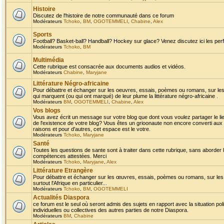
Histoire
Discutez de l'histoire de notre communauté dans ce forum
Modérateurs
Tchoko
,
BM
,
OGOTEMMELI
,
Chabine
,
Alex
Sports
Football? Basket-ball? Handball? Hockey sur glace? Venez discutez ici les perf
Modérateurs
Tchoko
,
BM
Multimédia
Cette rubrique est consacrée aux documents audios et vidéos.
Modérateurs
Chabine
,
Maryjane
Littérature Négro-africaine
Pour débattre et échanger sur les oeuvres, essais, poèmes ou romans, sur les
qui marquent (ou qui ont marqué) de leur plume la littérature négro-africaine .
Modérateurs
BM
,
OGOTEMMELI
,
Chabine
,
Alex
Vos blogs
Vous avez écrit un message sur votre blog que dont vous voulez partager le li
de l'existence de votre blog? Vous êtes un grioonaute non encore converti aux 
raisons et pour d'autres, cet espace est le votre.
Modérateurs
Tchoko
,
Maryjane
Santé
Toutes les questions de sante sont à traiter dans cette rubrique, sans aborder le
compétences attestées. Merci
Modérateurs
Tchoko
,
Maryjane
,
Alex
Littérature Etrangère
Pour débattre et échanger sur les œuvres, essais, poèmes ou romans, sur les
surtout l'Afrique en particulier...
Modérateurs
Tchoko
,
BM
,
OGOTEMMELI
Actualités Diaspora
ce forum est le seul où seront admis des sujets en rapport avec la situation pol
individuelles ou collectives des autres parties de notre Diaspora.
Modérateurs
BM
,
Chabine