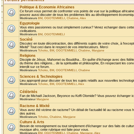
Forums permanents
Politique & Economie Africaines
Ce forum vous permet de confronter vos points de vue sur la politique africaine,
pouvez aussi discuter de tous les problemes liés au dévéloppement économique 
Modérateurs
BM
,
OGOTEMMELI
,
Chabine
,
Alex
Egyptologie
Vous etes passionnes ou tout simplement curieux? Venez echanger dans cette ru
civilisations.
Modérateurs
BM
,
OGOTEMMELI
Société
Discutez en toute décontraction, des différents sujets de votre choix, à l'exce
Mixité" Tout ceci dans le respect de vos interlocuteurs. Merci
Modérateurs
Tchoko
,
BM
,
OGOTEMMELI
,
Chabine
,
Maryjane
Religions
Disciple de Jésus, Mahomet ou Bouddha... En quête d'échange avec des fidèles
du thème des réligions... de la spiritualite et philosophie, En respectant les 
interdit sur ce forum.
Modérateurs
Tchoko
,
BM
,
OGOTEMMELI
,
Chabine
Sciences & Technologies
Lieu approprié pour discuter de tous les sujets relatifs aux nouvelles technolo
Modérateurs
Tchoko
,
BM
,
OGOTEMMELI
,
Alex
Célébrités
Fan de Michaël Jackson, Beyonce ou Koffi Olomide? Vous pouvez échanger ici l
Modérateur
Maryjane
Racisme & Mixité
Vous avez été victime de racisme? Un détail de l'actualité lié au racisme vous 
des autres.
Modérateurs
Tchoko
,
Chabine
,
Maryjane
Culture & Arts
Besoin de renseignement ou tout simplement d'échanger sur des faits de culture,
musique afro, cette rubrique est faite pour vous.
Modérateurs
BM
,
OGOTEMMELI
,
Chabine
,
Maryjane
,
Alex