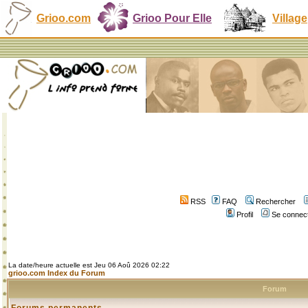
Grioo.com
Grioo Pour Elle
Village
RSS
FAQ
Rechercher
Profil
Se connect
La date/heure actuelle est Jeu 06 Aoû 2026 02:22
grioo.com Index du Forum
Forum