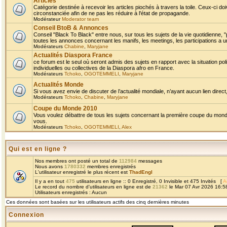
Articles
Catégorie destinée à recevoir les articles piochés à travers la toile. Ceux-ci doi
circonstanciée afin de ne pas les réduire à l'état de propagande.
Modérateur
Moderator team
Conseil BtoB & Annonces
Conseil "Black To Black" entre nous, sur tous les sujets de la vie quotidienne, "
toutes les annonces concernant les manifs, les meetings, les participations a un
Modérateurs
Chabine
,
Maryjane
Actualités Diaspora France
ce forum est le seul où seront admis des sujets en rapport avec la situation pol
individuelles ou collectives de la Diaspora afro en France.
Modérateurs
Tchoko
,
OGOTEMMELI
,
Maryjane
Actualités Monde
Si vous avez envie de discuter de l’actualité mondiale, n’ayant aucun lien direct, 
Modérateurs
Tchoko
,
Chabine
,
Maryjane
Coupe du Monde 2010
Vous voulez débattre de tous les sujets concernant la première coupe du monde 
vous.
Modérateurs
Tchoko
,
OGOTEMMELI
,
Alex
Qui est en ligne ?
Nos membres ont posté un total de
112984
messages
Nous avons
1780332
membres enregistrés
L'utilisateur enregistré le plus récent est
ThadEngl
Il y a en tout
475
utilisateurs en ligne :: 0 Enregistré, 0 Invisible et 475 Invités [
A
Le record du nombre d'utilisateurs en ligne est de
21362
le Mar 07 Avr 2026 16:5
Utilisateurs enregistrés : Aucun
Ces données sont basées sur les utilisateurs actifs des cinq dernières minutes
Connexion