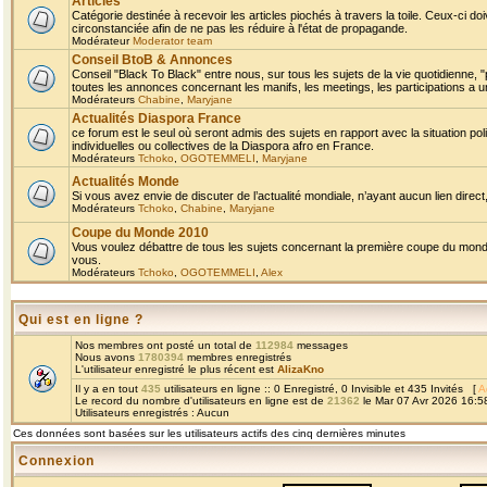
Articles
Catégorie destinée à recevoir les articles piochés à travers la toile. Ceux-ci doi
circonstanciée afin de ne pas les réduire à l'état de propagande.
Modérateur
Moderator team
Conseil BtoB & Annonces
Conseil "Black To Black" entre nous, sur tous les sujets de la vie quotidienne, "
toutes les annonces concernant les manifs, les meetings, les participations a un
Modérateurs
Chabine
,
Maryjane
Actualités Diaspora France
ce forum est le seul où seront admis des sujets en rapport avec la situation pol
individuelles ou collectives de la Diaspora afro en France.
Modérateurs
Tchoko
,
OGOTEMMELI
,
Maryjane
Actualités Monde
Si vous avez envie de discuter de l’actualité mondiale, n’ayant aucun lien direct, 
Modérateurs
Tchoko
,
Chabine
,
Maryjane
Coupe du Monde 2010
Vous voulez débattre de tous les sujets concernant la première coupe du monde 
vous.
Modérateurs
Tchoko
,
OGOTEMMELI
,
Alex
Qui est en ligne ?
Nos membres ont posté un total de
112984
messages
Nous avons
1780394
membres enregistrés
L'utilisateur enregistré le plus récent est
AlizaKno
Il y a en tout
435
utilisateurs en ligne :: 0 Enregistré, 0 Invisible et 435 Invités [
A
Le record du nombre d'utilisateurs en ligne est de
21362
le Mar 07 Avr 2026 16:5
Utilisateurs enregistrés : Aucun
Ces données sont basées sur les utilisateurs actifs des cinq dernières minutes
Connexion