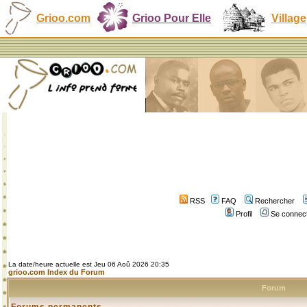
Grioo.com
Grioo Pour Elle
Village
RSS
FAQ
Rechercher
Profil
Se connect
La date/heure actuelle est Jeu 06 Aoû 2026 20:35
grioo.com Index du Forum
Forum