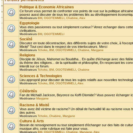
Forums permanents
Politique & Economie Africaines
Ce forum vous permet de confronter vos points de vue sur la politique africaine,
pouvez aussi discuter de tous les problemes liés au dévéloppement économique 
Modérateurs
BM
,
OGOTEMMELI
,
Chabine
,
Alex
Egyptologie
Vous etes passionnes ou tout simplement curieux? Venez echanger dans cette ru
civilisations.
Modérateurs
BM
,
OGOTEMMELI
Société
Discutez en toute décontraction, des différents sujets de votre choix, à l'exce
Mixité" Tout ceci dans le respect de vos interlocuteurs. Merci
Modérateurs
Tchoko
,
BM
,
OGOTEMMELI
,
Chabine
,
Maryjane
Religions
Disciple de Jésus, Mahomet ou Bouddha... En quête d'échange avec des fidèles
du thème des réligions... de la spiritualite et philosophie, En respectant les 
interdit sur ce forum.
Modérateurs
Tchoko
,
BM
,
OGOTEMMELI
,
Chabine
Sciences & Technologies
Lieu approprié pour discuter de tous les sujets relatifs aux nouvelles technolo
Modérateurs
Tchoko
,
BM
,
OGOTEMMELI
,
Alex
Célébrités
Fan de Michaël Jackson, Beyonce ou Koffi Olomide? Vous pouvez échanger ici l
Modérateur
Maryjane
Racisme & Mixité
Vous avez été victime de racisme? Un détail de l'actualité lié au racisme vous 
des autres.
Modérateurs
Tchoko
,
Chabine
,
Maryjane
Culture & Arts
Besoin de renseignement ou tout simplement d'échanger sur des faits de culture,
musique afro, cette rubrique est faite pour vous.
Modérateurs
BM
,
OGOTEMMELI
,
Chabine
,
Maryjane
,
Alex