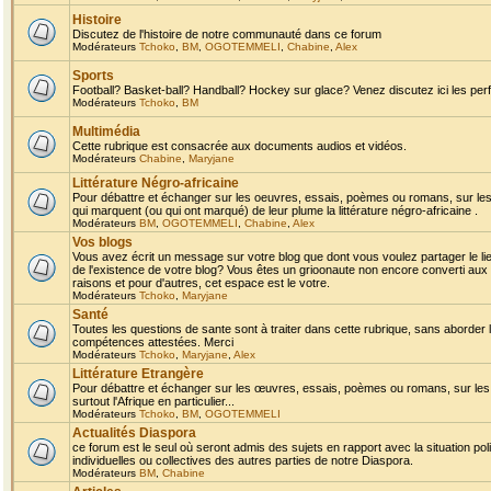
Histoire
Discutez de l'histoire de notre communauté dans ce forum
Modérateurs
Tchoko
,
BM
,
OGOTEMMELI
,
Chabine
,
Alex
Sports
Football? Basket-ball? Handball? Hockey sur glace? Venez discutez ici les perf
Modérateurs
Tchoko
,
BM
Multimédia
Cette rubrique est consacrée aux documents audios et vidéos.
Modérateurs
Chabine
,
Maryjane
Littérature Négro-africaine
Pour débattre et échanger sur les oeuvres, essais, poèmes ou romans, sur les
qui marquent (ou qui ont marqué) de leur plume la littérature négro-africaine .
Modérateurs
BM
,
OGOTEMMELI
,
Chabine
,
Alex
Vos blogs
Vous avez écrit un message sur votre blog que dont vous voulez partager le li
de l'existence de votre blog? Vous êtes un grioonaute non encore converti aux 
raisons et pour d'autres, cet espace est le votre.
Modérateurs
Tchoko
,
Maryjane
Santé
Toutes les questions de sante sont à traiter dans cette rubrique, sans aborder le
compétences attestées. Merci
Modérateurs
Tchoko
,
Maryjane
,
Alex
Littérature Etrangère
Pour débattre et échanger sur les œuvres, essais, poèmes ou romans, sur les
surtout l'Afrique en particulier...
Modérateurs
Tchoko
,
BM
,
OGOTEMMELI
Actualités Diaspora
ce forum est le seul où seront admis des sujets en rapport avec la situation pol
individuelles ou collectives des autres parties de notre Diaspora.
Modérateurs
BM
,
Chabine