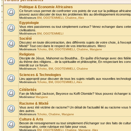
Forums permanents
Politique & Economie Africaines
Ce forum vous permet de confronter vos points de vue sur la politique africaine,
pouvez aussi discuter de tous les problemes liés au dévéloppement économique 
Modérateurs
BM
,
OGOTEMMELI
,
Chabine
,
Alex
Egyptologie
Vous etes passionnes ou tout simplement curieux? Venez echanger dans cette ru
civilisations.
Modérateurs
BM
,
OGOTEMMELI
Société
Discutez en toute décontraction, des différents sujets de votre choix, à l'exce
Mixité" Tout ceci dans le respect de vos interlocuteurs. Merci
Modérateurs
Tchoko
,
BM
,
OGOTEMMELI
,
Chabine
,
Maryjane
Religions
Disciple de Jésus, Mahomet ou Bouddha... En quête d'échange avec des fidèles
du thème des réligions... de la spiritualite et philosophie, En respectant les 
interdit sur ce forum.
Modérateurs
Tchoko
,
BM
,
OGOTEMMELI
,
Chabine
Sciences & Technologies
Lieu approprié pour discuter de tous les sujets relatifs aux nouvelles technolo
Modérateurs
Tchoko
,
BM
,
OGOTEMMELI
,
Alex
Célébrités
Fan de Michaël Jackson, Beyonce ou Koffi Olomide? Vous pouvez échanger ici l
Modérateur
Maryjane
Racisme & Mixité
Vous avez été victime de racisme? Un détail de l'actualité lié au racisme vous 
des autres.
Modérateurs
Tchoko
,
Chabine
,
Maryjane
Culture & Arts
Besoin de renseignement ou tout simplement d'échanger sur des faits de culture,
musique afro, cette rubrique est faite pour vous.
Modérateurs
BM
,
OGOTEMMELI
,
Chabine
,
Maryjane
,
Alex