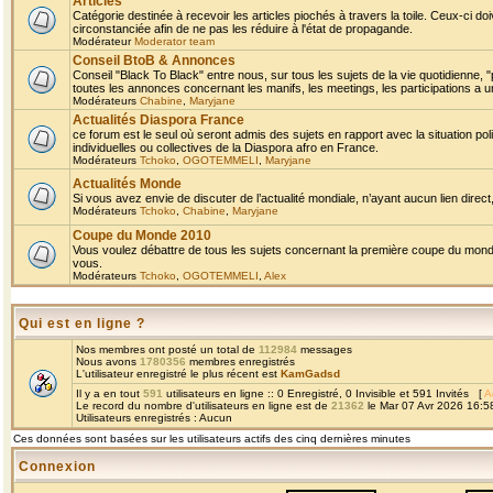
Articles
Catégorie destinée à recevoir les articles piochés à travers la toile. Ceux-ci doi
circonstanciée afin de ne pas les réduire à l'état de propagande.
Modérateur
Moderator team
Conseil BtoB & Annonces
Conseil "Black To Black" entre nous, sur tous les sujets de la vie quotidienne, "
toutes les annonces concernant les manifs, les meetings, les participations a un
Modérateurs
Chabine
,
Maryjane
Actualités Diaspora France
ce forum est le seul où seront admis des sujets en rapport avec la situation pol
individuelles ou collectives de la Diaspora afro en France.
Modérateurs
Tchoko
,
OGOTEMMELI
,
Maryjane
Actualités Monde
Si vous avez envie de discuter de l’actualité mondiale, n’ayant aucun lien direct, 
Modérateurs
Tchoko
,
Chabine
,
Maryjane
Coupe du Monde 2010
Vous voulez débattre de tous les sujets concernant la première coupe du monde 
vous.
Modérateurs
Tchoko
,
OGOTEMMELI
,
Alex
Qui est en ligne ?
Nos membres ont posté un total de
112984
messages
Nous avons
1780356
membres enregistrés
L'utilisateur enregistré le plus récent est
KamGadsd
Il y a en tout
591
utilisateurs en ligne :: 0 Enregistré, 0 Invisible et 591 Invités [
A
Le record du nombre d'utilisateurs en ligne est de
21362
le Mar 07 Avr 2026 16:5
Utilisateurs enregistrés : Aucun
Ces données sont basées sur les utilisateurs actifs des cinq dernières minutes
Connexion