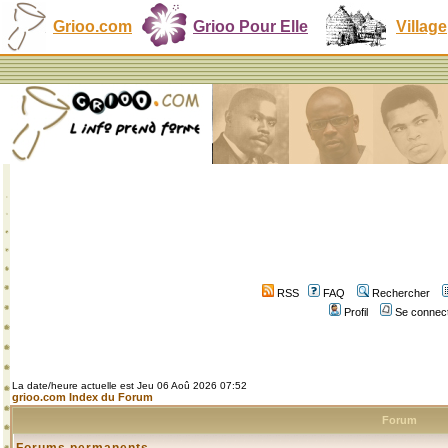
Grioo.com
Grioo Pour Elle
Village
RSS
FAQ
Rechercher
Profil
Se connect
La date/heure actuelle est Jeu 06 Aoû 2026 07:52
grioo.com Index du Forum
Forum