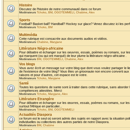
Histoire
Discutez de l'histoire de notre communauté dans ce forum
Modérateurs
Tchoko
,
BM
,
OGOTEMMELI
,
Chabine
,
Alex
Sports
Football? Basket-ball? Handball? Hockey sur glace? Venez discutez ici les perf
Modérateurs
Tchoko
,
BM
Multimédia
Cette rubrique est consacrée aux documents audios et vidéos.
Modérateurs
Chabine
,
Maryjane
Littérature Négro-africaine
Pour débattre et échanger sur les oeuvres, essais, poèmes ou romans, sur les
qui marquent (ou qui ont marqué) de leur plume la littérature négro-africaine .
Modérateurs
BM
,
OGOTEMMELI
,
Chabine
,
Alex
Vos blogs
Vous avez écrit un message sur votre blog que dont vous voulez partager le li
de l'existence de votre blog? Vous êtes un grioonaute non encore converti aux 
raisons et pour d'autres, cet espace est le votre.
Modérateurs
Tchoko
,
Maryjane
Santé
Toutes les questions de sante sont à traiter dans cette rubrique, sans aborder le
compétences attestées. Merci
Modérateurs
Tchoko
,
Maryjane
,
Alex
Littérature Etrangère
Pour débattre et échanger sur les œuvres, essais, poèmes ou romans, sur les
surtout l'Afrique en particulier...
Modérateurs
Tchoko
,
BM
,
OGOTEMMELI
Actualités Diaspora
ce forum est le seul où seront admis des sujets en rapport avec la situation pol
individuelles ou collectives des autres parties de notre Diaspora.
Modérateurs
BM
,
Chabine