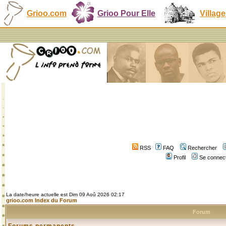
Grioo.com
Grioo Pour Elle
Village
RSS
FAQ
Rechercher
Profil
Se connect
La date/heure actuelle est Dim 09 Aoû 2026 02:17
grioo.com Index du Forum
Forum