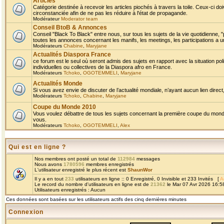
Articles
Catégorie destinée à recevoir les articles piochés à travers la toile. Ceux-ci doi
circonstanciée afin de ne pas les réduire à l'état de propagande.
Modérateur
Moderator team
Conseil BtoB & Annonces
Conseil "Black To Black" entre nous, sur tous les sujets de la vie quotidienne, "
toutes les annonces concernant les manifs, les meetings, les participations a un
Modérateurs
Chabine
,
Maryjane
Actualités Diaspora France
ce forum est le seul où seront admis des sujets en rapport avec la situation pol
individuelles ou collectives de la Diaspora afro en France.
Modérateurs
Tchoko
,
OGOTEMMELI
,
Maryjane
Actualités Monde
Si vous avez envie de discuter de l’actualité mondiale, n’ayant aucun lien direct, 
Modérateurs
Tchoko
,
Chabine
,
Maryjane
Coupe du Monde 2010
Vous voulez débattre de tous les sujets concernant la première coupe du monde 
vous.
Modérateurs
Tchoko
,
OGOTEMMELI
,
Alex
Qui est en ligne ?
Nos membres ont posté un total de
112984
messages
Nous avons
1780596
membres enregistrés
L'utilisateur enregistré le plus récent est
ShaunWor
Il y a en tout
233
utilisateurs en ligne :: 0 Enregistré, 0 Invisible et 233 Invités [
A
Le record du nombre d'utilisateurs en ligne est de
21362
le Mar 07 Avr 2026 16:5
Utilisateurs enregistrés : Aucun
Ces données sont basées sur les utilisateurs actifs des cinq dernières minutes
Connexion