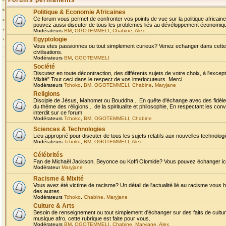
Forums permanents
Politique & Economie Africaines
Ce forum vous permet de confronter vos points de vue sur la politique africaine,
pouvez aussi discuter de tous les problemes liés au dévéloppement économique 
Modérateurs
BM
,
OGOTEMMELI
,
Chabine
,
Alex
Egyptologie
Vous etes passionnes ou tout simplement curieux? Venez echanger dans cette ru
civilisations.
Modérateurs
BM
,
OGOTEMMELI
Société
Discutez en toute décontraction, des différents sujets de votre choix, à l'exce
Mixité" Tout ceci dans le respect de vos interlocuteurs. Merci
Modérateurs
Tchoko
,
BM
,
OGOTEMMELI
,
Chabine
,
Maryjane
Religions
Disciple de Jésus, Mahomet ou Bouddha... En quête d'échange avec des fidèles
du thème des réligions... de la spiritualite et philosophie, En respectant les 
interdit sur ce forum.
Modérateurs
Tchoko
,
BM
,
OGOTEMMELI
,
Chabine
Sciences & Technologies
Lieu approprié pour discuter de tous les sujets relatifs aux nouvelles technolo
Modérateurs
Tchoko
,
BM
,
OGOTEMMELI
,
Alex
Célébrités
Fan de Michaël Jackson, Beyonce ou Koffi Olomide? Vous pouvez échanger ici l
Modérateur
Maryjane
Racisme & Mixité
Vous avez été victime de racisme? Un détail de l'actualité lié au racisme vous 
des autres.
Modérateurs
Tchoko
,
Chabine
,
Maryjane
Culture & Arts
Besoin de renseignement ou tout simplement d'échanger sur des faits de culture,
musique afro, cette rubrique est faite pour vous.
Modérateurs
BM
,
OGOTEMMELI
,
Chabine
,
Maryjane
,
Alex