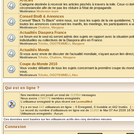
Articles
Catégorie destinée à recevoir les articles piochés à travers la toile. Ceux-ci doi
circonstanciée afin de ne pas les réduire à l'état de propagande.
Modérateur
Moderator team
Conseil BtoB & Annonces
Conseil "Black To Black" entre nous, sur tous les sujets de la vie quotidienne, "
toutes les annonces concernant les manifs, les meetings, les participations a un
Modérateurs
Chabine
,
Maryjane
Actualités Diaspora France
ce forum est le seul où seront admis des sujets en rapport avec la situation pol
individuelles ou collectives de la Diaspora afro en France.
Modérateurs
Tchoko
,
OGOTEMMELI
,
Maryjane
Actualités Monde
Si vous avez envie de discuter de l’actualité mondiale, n’ayant aucun lien direct, 
Modérateurs
Tchoko
,
Chabine
,
Maryjane
Coupe du Monde 2010
Vous voulez débattre de tous les sujets concernant la première coupe du monde 
vous.
Modérateurs
Tchoko
,
OGOTEMMELI
,
Alex
Qui est en ligne ?
Nos membres ont posté un total de
112984
messages
Nous avons
1780778
membres enregistrés
L'utilisateur enregistré le plus récent est
LeomaMed
Il y a en tout
442
utilisateurs en ligne :: 0 Enregistré, 0 Invisible et 442 Invités [
A
Le record du nombre d'utilisateurs en ligne est de
21362
le Mar 07 Avr 2026 16:5
Utilisateurs enregistrés : Aucun
Ces données sont basées sur les utilisateurs actifs des cinq dernières minutes
Connexion