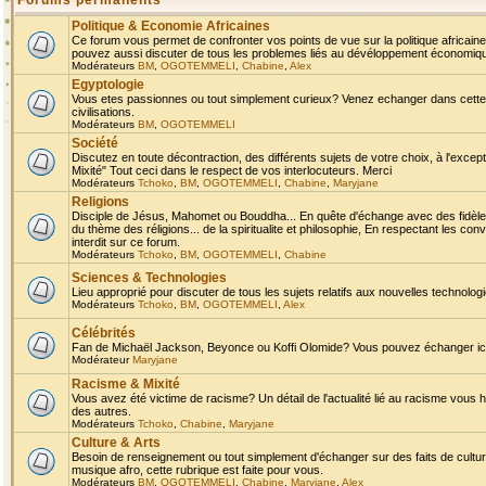
Forums permanents
Politique & Economie Africaines
Ce forum vous permet de confronter vos points de vue sur la politique africaine,
pouvez aussi discuter de tous les problemes liés au dévéloppement économique 
Modérateurs
BM
,
OGOTEMMELI
,
Chabine
,
Alex
Egyptologie
Vous etes passionnes ou tout simplement curieux? Venez echanger dans cette ru
civilisations.
Modérateurs
BM
,
OGOTEMMELI
Société
Discutez en toute décontraction, des différents sujets de votre choix, à l'exce
Mixité" Tout ceci dans le respect de vos interlocuteurs. Merci
Modérateurs
Tchoko
,
BM
,
OGOTEMMELI
,
Chabine
,
Maryjane
Religions
Disciple de Jésus, Mahomet ou Bouddha... En quête d'échange avec des fidèles
du thème des réligions... de la spiritualite et philosophie, En respectant les 
interdit sur ce forum.
Modérateurs
Tchoko
,
BM
,
OGOTEMMELI
,
Chabine
Sciences & Technologies
Lieu approprié pour discuter de tous les sujets relatifs aux nouvelles technolo
Modérateurs
Tchoko
,
BM
,
OGOTEMMELI
,
Alex
Célébrités
Fan de Michaël Jackson, Beyonce ou Koffi Olomide? Vous pouvez échanger ici l
Modérateur
Maryjane
Racisme & Mixité
Vous avez été victime de racisme? Un détail de l'actualité lié au racisme vous 
des autres.
Modérateurs
Tchoko
,
Chabine
,
Maryjane
Culture & Arts
Besoin de renseignement ou tout simplement d'échanger sur des faits de culture,
musique afro, cette rubrique est faite pour vous.
Modérateurs
BM
,
OGOTEMMELI
,
Chabine
,
Maryjane
,
Alex