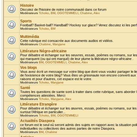
Histoire
Discutez de l'histoire de notre communauté dans ce forum
Modérateurs
Tchoko
,
BM
,
OGOTEMMELI
,
Chabine
,
Alex
Sports
Football? Basket-ball? Handball? Hockey sur glace? Venez discutez ici les perf
Modérateurs
Tchoko
,
BM
Multimédia
Cette rubrique est consacrée aux documents audios et vidéos.
Modérateurs
Chabine
,
Maryjane
Littérature Négro-africaine
Pour débattre et échanger sur les oeuvres, essais, poèmes ou romans, sur les
qui marquent (ou qui ont marqué) de leur plume la littérature négro-africaine .
Modérateurs
BM
,
OGOTEMMELI
,
Chabine
,
Alex
Vos blogs
Vous avez écrit un message sur votre blog que dont vous voulez partager le li
de l'existence de votre blog? Vous êtes un grioonaute non encore converti aux 
raisons et pour d'autres, cet espace est le votre.
Modérateurs
Tchoko
,
Maryjane
Santé
Toutes les questions de sante sont à traiter dans cette rubrique, sans aborder le
compétences attestées. Merci
Modérateurs
Tchoko
,
Maryjane
,
Alex
Littérature Etrangère
Pour débattre et échanger sur les œuvres, essais, poèmes ou romans, sur les
surtout l'Afrique en particulier...
Modérateurs
Tchoko
,
BM
,
OGOTEMMELI
Actualités Diaspora
ce forum est le seul où seront admis des sujets en rapport avec la situation pol
individuelles ou collectives des autres parties de notre Diaspora.
Modérateurs
BM
,
Chabine