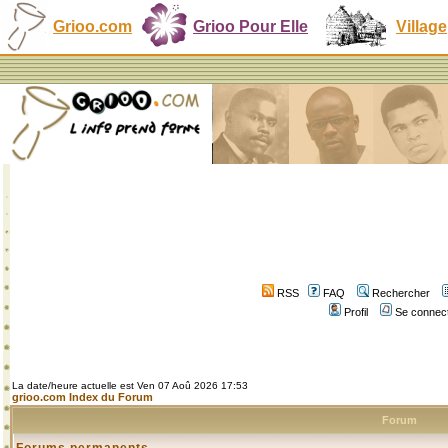
Grioo.com
Grioo Pour Elle
Village
RSS
FAQ
Rechercher
Profil
Se connect
La date/heure actuelle est Ven 07 Aoû 2026 17:53
grioo.com Index du Forum
Forum