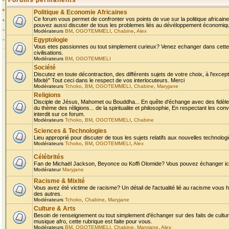
Forums permanents
Politique & Economie Africaines
Ce forum vous permet de confronter vos points de vue sur la politique africaine,
pouvez aussi discuter de tous les problemes liés au dévéloppement économique 
Modérateurs
BM
,
OGOTEMMELI
,
Chabine
,
Alex
Egyptologie
Vous etes passionnes ou tout simplement curieux? Venez echanger dans cette ru
civilisations.
Modérateurs
BM
,
OGOTEMMELI
Société
Discutez en toute décontraction, des différents sujets de votre choix, à l'exce
Mixité" Tout ceci dans le respect de vos interlocuteurs. Merci
Modérateurs
Tchoko
,
BM
,
OGOTEMMELI
,
Chabine
,
Maryjane
Religions
Disciple de Jésus, Mahomet ou Bouddha... En quête d'échange avec des fidèles
du thème des réligions... de la spiritualite et philosophie, En respectant les 
interdit sur ce forum.
Modérateurs
Tchoko
,
BM
,
OGOTEMMELI
,
Chabine
Sciences & Technologies
Lieu approprié pour discuter de tous les sujets relatifs aux nouvelles technolo
Modérateurs
Tchoko
,
BM
,
OGOTEMMELI
,
Alex
Célébrités
Fan de Michaël Jackson, Beyonce ou Koffi Olomide? Vous pouvez échanger ici l
Modérateur
Maryjane
Racisme & Mixité
Vous avez été victime de racisme? Un détail de l'actualité lié au racisme vous 
des autres.
Modérateurs
Tchoko
,
Chabine
,
Maryjane
Culture & Arts
Besoin de renseignement ou tout simplement d'échanger sur des faits de culture,
musique afro, cette rubrique est faite pour vous.
Modérateurs
BM
,
OGOTEMMELI
,
Chabine
,
Maryjane
,
Alex