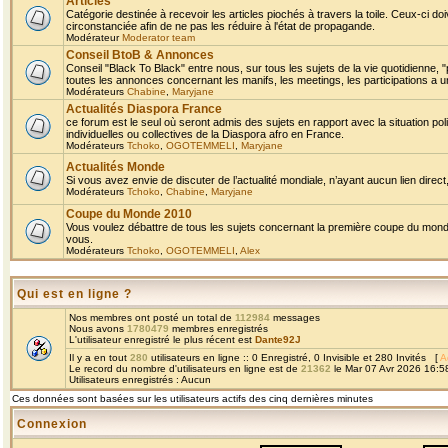
Articles
Catégorie destinée à recevoir les articles piochés à travers la toile. Ceux-ci doi
circonstanciée afin de ne pas les réduire à l'état de propagande.
Modérateur
Moderator team
Conseil BtoB & Annonces
Conseil "Black To Black" entre nous, sur tous les sujets de la vie quotidienne, "
toutes les annonces concernant les manifs, les meetings, les participations a un
Modérateurs
Chabine
,
Maryjane
Actualités Diaspora France
ce forum est le seul où seront admis des sujets en rapport avec la situation pol
individuelles ou collectives de la Diaspora afro en France.
Modérateurs
Tchoko
,
OGOTEMMELI
,
Maryjane
Actualités Monde
Si vous avez envie de discuter de l’actualité mondiale, n’ayant aucun lien direct, 
Modérateurs
Tchoko
,
Chabine
,
Maryjane
Coupe du Monde 2010
Vous voulez débattre de tous les sujets concernant la première coupe du monde 
vous.
Modérateurs
Tchoko
,
OGOTEMMELI
,
Alex
Qui est en ligne ?
Nos membres ont posté un total de
112984
messages
Nous avons
1780479
membres enregistrés
L'utilisateur enregistré le plus récent est
Dante92J
Il y a en tout
280
utilisateurs en ligne :: 0 Enregistré, 0 Invisible et 280 Invités [
A
Le record du nombre d'utilisateurs en ligne est de
21362
le Mar 07 Avr 2026 16:5
Utilisateurs enregistrés : Aucun
Ces données sont basées sur les utilisateurs actifs des cinq dernières minutes
Connexion