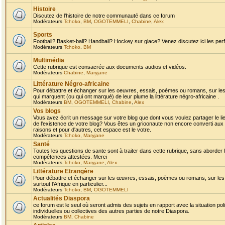
Histoire
Discutez de l'histoire de notre communauté dans ce forum
Modérateurs
Tchoko
,
BM
,
OGOTEMMELI
,
Chabine
,
Alex
Sports
Football? Basket-ball? Handball? Hockey sur glace? Venez discutez ici les perf
Modérateurs
Tchoko
,
BM
Multimédia
Cette rubrique est consacrée aux documents audios et vidéos.
Modérateurs
Chabine
,
Maryjane
Littérature Négro-africaine
Pour débattre et échanger sur les oeuvres, essais, poèmes ou romans, sur les
qui marquent (ou qui ont marqué) de leur plume la littérature négro-africaine .
Modérateurs
BM
,
OGOTEMMELI
,
Chabine
,
Alex
Vos blogs
Vous avez écrit un message sur votre blog que dont vous voulez partager le li
de l'existence de votre blog? Vous êtes un grioonaute non encore converti aux 
raisons et pour d'autres, cet espace est le votre.
Modérateurs
Tchoko
,
Maryjane
Santé
Toutes les questions de sante sont à traiter dans cette rubrique, sans aborder le
compétences attestées. Merci
Modérateurs
Tchoko
,
Maryjane
,
Alex
Littérature Etrangère
Pour débattre et échanger sur les œuvres, essais, poèmes ou romans, sur les
surtout l'Afrique en particulier...
Modérateurs
Tchoko
,
BM
,
OGOTEMMELI
Actualités Diaspora
ce forum est le seul où seront admis des sujets en rapport avec la situation pol
individuelles ou collectives des autres parties de notre Diaspora.
Modérateurs
BM
,
Chabine