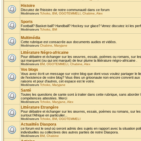
Histoire
Discutez de l'histoire de notre communauté dans ce forum
Modérateurs
Tchoko
,
BM
,
OGOTEMMELI
,
Chabine
,
Alex
Sports
Football? Basket-ball? Handball? Hockey sur glace? Venez discutez ici les perf
Modérateurs
Tchoko
,
BM
Multimédia
Cette rubrique est consacrée aux documents audios et vidéos.
Modérateurs
Chabine
,
Maryjane
Littérature Négro-africaine
Pour débattre et échanger sur les oeuvres, essais, poèmes ou romans, sur les
qui marquent (ou qui ont marqué) de leur plume la littérature négro-africaine .
Modérateurs
BM
,
OGOTEMMELI
,
Chabine
,
Alex
Vos blogs
Vous avez écrit un message sur votre blog que dont vous voulez partager le li
de l'existence de votre blog? Vous êtes un grioonaute non encore converti aux 
raisons et pour d'autres, cet espace est le votre.
Modérateurs
Tchoko
,
Maryjane
Santé
Toutes les questions de sante sont à traiter dans cette rubrique, sans aborder le
compétences attestées. Merci
Modérateurs
Tchoko
,
Maryjane
,
Alex
Littérature Etrangère
Pour débattre et échanger sur les œuvres, essais, poèmes ou romans, sur les
surtout l'Afrique en particulier...
Modérateurs
Tchoko
,
BM
,
OGOTEMMELI
Actualités Diaspora
ce forum est le seul où seront admis des sujets en rapport avec la situation pol
individuelles ou collectives des autres parties de notre Diaspora.
Modérateurs
BM
,
Chabine