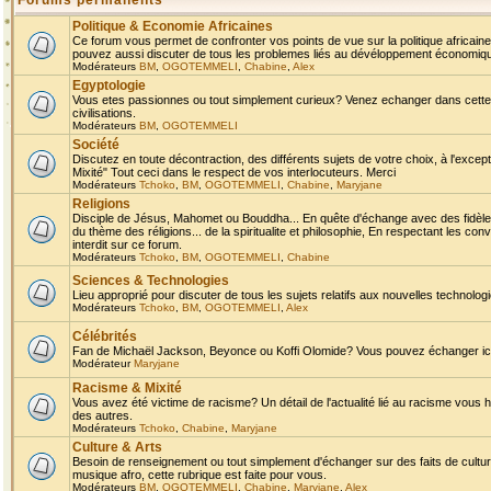
Forums permanents
Politique & Economie Africaines
Ce forum vous permet de confronter vos points de vue sur la politique africaine,
pouvez aussi discuter de tous les problemes liés au dévéloppement économique 
Modérateurs
BM
,
OGOTEMMELI
,
Chabine
,
Alex
Egyptologie
Vous etes passionnes ou tout simplement curieux? Venez echanger dans cette ru
civilisations.
Modérateurs
BM
,
OGOTEMMELI
Société
Discutez en toute décontraction, des différents sujets de votre choix, à l'exce
Mixité" Tout ceci dans le respect de vos interlocuteurs. Merci
Modérateurs
Tchoko
,
BM
,
OGOTEMMELI
,
Chabine
,
Maryjane
Religions
Disciple de Jésus, Mahomet ou Bouddha... En quête d'échange avec des fidèles
du thème des réligions... de la spiritualite et philosophie, En respectant les 
interdit sur ce forum.
Modérateurs
Tchoko
,
BM
,
OGOTEMMELI
,
Chabine
Sciences & Technologies
Lieu approprié pour discuter de tous les sujets relatifs aux nouvelles technolo
Modérateurs
Tchoko
,
BM
,
OGOTEMMELI
,
Alex
Célébrités
Fan de Michaël Jackson, Beyonce ou Koffi Olomide? Vous pouvez échanger ici l
Modérateur
Maryjane
Racisme & Mixité
Vous avez été victime de racisme? Un détail de l'actualité lié au racisme vous 
des autres.
Modérateurs
Tchoko
,
Chabine
,
Maryjane
Culture & Arts
Besoin de renseignement ou tout simplement d'échanger sur des faits de culture,
musique afro, cette rubrique est faite pour vous.
Modérateurs
BM
,
OGOTEMMELI
,
Chabine
,
Maryjane
,
Alex