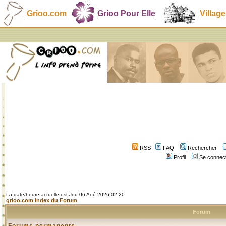
Grioo.com
Grioo Pour Elle
Village
RSS
FAQ
Rechercher
Profil
Se connect
La date/heure actuelle est Jeu 06 Aoû 2026 02:20
grioo.com Index du Forum
Forum