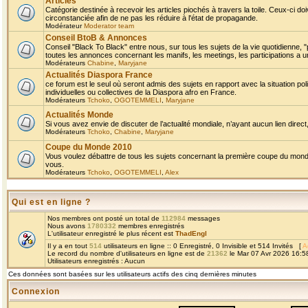
Articles
Catégorie destinée à recevoir les articles piochés à travers la toile. Ceux-ci doi
circonstanciée afin de ne pas les réduire à l'état de propagande.
Modérateur
Moderator team
Conseil BtoB & Annonces
Conseil "Black To Black" entre nous, sur tous les sujets de la vie quotidienne, "
toutes les annonces concernant les manifs, les meetings, les participations a un
Modérateurs
Chabine
,
Maryjane
Actualités Diaspora France
ce forum est le seul où seront admis des sujets en rapport avec la situation pol
individuelles ou collectives de la Diaspora afro en France.
Modérateurs
Tchoko
,
OGOTEMMELI
,
Maryjane
Actualités Monde
Si vous avez envie de discuter de l’actualité mondiale, n’ayant aucun lien direct, 
Modérateurs
Tchoko
,
Chabine
,
Maryjane
Coupe du Monde 2010
Vous voulez débattre de tous les sujets concernant la première coupe du monde 
vous.
Modérateurs
Tchoko
,
OGOTEMMELI
,
Alex
Qui est en ligne ?
Nos membres ont posté un total de
112984
messages
Nous avons
1780332
membres enregistrés
L'utilisateur enregistré le plus récent est
ThadEngl
Il y a en tout
514
utilisateurs en ligne :: 0 Enregistré, 0 Invisible et 514 Invités [
A
Le record du nombre d'utilisateurs en ligne est de
21362
le Mar 07 Avr 2026 16:5
Utilisateurs enregistrés : Aucun
Ces données sont basées sur les utilisateurs actifs des cinq dernières minutes
Connexion