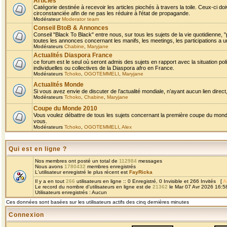
Articles
Catégorie destinée à recevoir les articles piochés à travers la toile. Ceux-ci doi
circonstanciée afin de ne pas les réduire à l'état de propagande.
Modérateur
Moderator team
Conseil BtoB & Annonces
Conseil "Black To Black" entre nous, sur tous les sujets de la vie quotidienne, "
toutes les annonces concernant les manifs, les meetings, les participations a un
Modérateurs
Chabine
,
Maryjane
Actualités Diaspora France
ce forum est le seul où seront admis des sujets en rapport avec la situation pol
individuelles ou collectives de la Diaspora afro en France.
Modérateurs
Tchoko
,
OGOTEMMELI
,
Maryjane
Actualités Monde
Si vous avez envie de discuter de l’actualité mondiale, n’ayant aucun lien direct, 
Modérateurs
Tchoko
,
Chabine
,
Maryjane
Coupe du Monde 2010
Vous voulez débattre de tous les sujets concernant la première coupe du monde 
vous.
Modérateurs
Tchoko
,
OGOTEMMELI
,
Alex
Qui est en ligne ?
Nos membres ont posté un total de
112984
messages
Nous avons
1780432
membres enregistrés
L'utilisateur enregistré le plus récent est
FayRicka
Il y a en tout
266
utilisateurs en ligne :: 0 Enregistré, 0 Invisible et 266 Invités [
A
Le record du nombre d'utilisateurs en ligne est de
21362
le Mar 07 Avr 2026 16:5
Utilisateurs enregistrés : Aucun
Ces données sont basées sur les utilisateurs actifs des cinq dernières minutes
Connexion