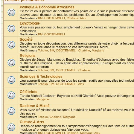
Forums permanents
Politique & Economie Africaines
Ce forum vous permet de confronter vos points de vue sur la politique africaine,
pouvez aussi discuter de tous les problemes liés au dévéloppement économique 
Modérateurs
BM
,
OGOTEMMELI
,
Chabine
,
Alex
Egyptologie
Vous etes passionnes ou tout simplement curieux? Venez echanger dans cette ru
civilisations.
Modérateurs
BM
,
OGOTEMMELI
Société
Discutez en toute décontraction, des différents sujets de votre choix, à l'exce
Mixité" Tout ceci dans le respect de vos interlocuteurs. Merci
Modérateurs
Tchoko
,
BM
,
OGOTEMMELI
,
Chabine
,
Maryjane
Religions
Disciple de Jésus, Mahomet ou Bouddha... En quête d'échange avec des fidèles
du thème des réligions... de la spiritualite et philosophie, En respectant les 
interdit sur ce forum.
Modérateurs
Tchoko
,
BM
,
OGOTEMMELI
,
Chabine
Sciences & Technologies
Lieu approprié pour discuter de tous les sujets relatifs aux nouvelles technolo
Modérateurs
Tchoko
,
BM
,
OGOTEMMELI
,
Alex
Célébrités
Fan de Michaël Jackson, Beyonce ou Koffi Olomide? Vous pouvez échanger ici l
Modérateur
Maryjane
Racisme & Mixité
Vous avez été victime de racisme? Un détail de l'actualité lié au racisme vous 
des autres.
Modérateurs
Tchoko
,
Chabine
,
Maryjane
Culture & Arts
Besoin de renseignement ou tout simplement d'échanger sur des faits de culture,
musique afro, cette rubrique est faite pour vous.
Modérateurs
BM
,
OGOTEMMELI
,
Chabine
,
Maryjane
,
Alex