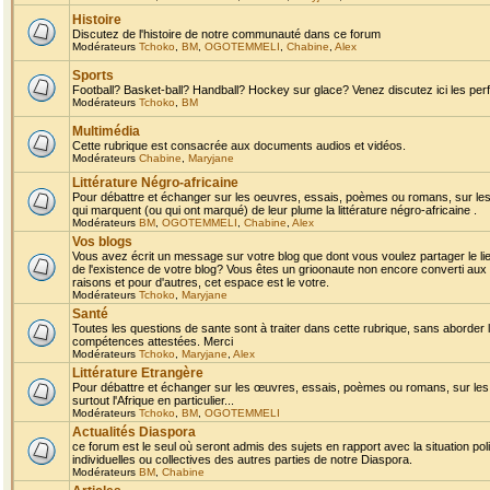
Histoire
Discutez de l'histoire de notre communauté dans ce forum
Modérateurs
Tchoko
,
BM
,
OGOTEMMELI
,
Chabine
,
Alex
Sports
Football? Basket-ball? Handball? Hockey sur glace? Venez discutez ici les perf
Modérateurs
Tchoko
,
BM
Multimédia
Cette rubrique est consacrée aux documents audios et vidéos.
Modérateurs
Chabine
,
Maryjane
Littérature Négro-africaine
Pour débattre et échanger sur les oeuvres, essais, poèmes ou romans, sur les
qui marquent (ou qui ont marqué) de leur plume la littérature négro-africaine .
Modérateurs
BM
,
OGOTEMMELI
,
Chabine
,
Alex
Vos blogs
Vous avez écrit un message sur votre blog que dont vous voulez partager le li
de l'existence de votre blog? Vous êtes un grioonaute non encore converti aux 
raisons et pour d'autres, cet espace est le votre.
Modérateurs
Tchoko
,
Maryjane
Santé
Toutes les questions de sante sont à traiter dans cette rubrique, sans aborder le
compétences attestées. Merci
Modérateurs
Tchoko
,
Maryjane
,
Alex
Littérature Etrangère
Pour débattre et échanger sur les œuvres, essais, poèmes ou romans, sur les
surtout l'Afrique en particulier...
Modérateurs
Tchoko
,
BM
,
OGOTEMMELI
Actualités Diaspora
ce forum est le seul où seront admis des sujets en rapport avec la situation pol
individuelles ou collectives des autres parties de notre Diaspora.
Modérateurs
BM
,
Chabine