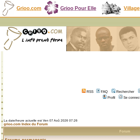
Grioo.com
Grioo Pour Elle
Village
RSS
FAQ
Rechercher
Profil
Se connect
La date/heure actuelle est Ven 07 Aoû 2026 07:26
grioo.com Index du Forum
Forum