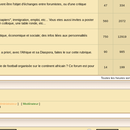
vent être l'objet d'échanges entre forumistes, ou d'une critique
47
334
papiers", immigration, emploi, etc... Vous etes aussi invites a poster
560
2072
 colloque, une table ronde, etc...
itique, économique et sociale; des infos liées aux personnalités
750
12919
90
985
a priori, avec l’Afrique et sa Diaspora, faites le sur cette rubrique.
de football organisée sur le continent africain ? Ce forum est pour
14
199
Toutes les heures so
dministrateur
] [
Modérateur
]
8