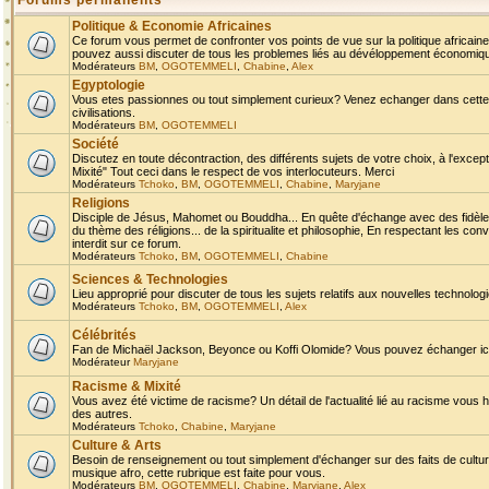
Forums permanents
Politique & Economie Africaines
Ce forum vous permet de confronter vos points de vue sur la politique africaine,
pouvez aussi discuter de tous les problemes liés au dévéloppement économique 
Modérateurs
BM
,
OGOTEMMELI
,
Chabine
,
Alex
Egyptologie
Vous etes passionnes ou tout simplement curieux? Venez echanger dans cette ru
civilisations.
Modérateurs
BM
,
OGOTEMMELI
Société
Discutez en toute décontraction, des différents sujets de votre choix, à l'exce
Mixité" Tout ceci dans le respect de vos interlocuteurs. Merci
Modérateurs
Tchoko
,
BM
,
OGOTEMMELI
,
Chabine
,
Maryjane
Religions
Disciple de Jésus, Mahomet ou Bouddha... En quête d'échange avec des fidèles
du thème des réligions... de la spiritualite et philosophie, En respectant les 
interdit sur ce forum.
Modérateurs
Tchoko
,
BM
,
OGOTEMMELI
,
Chabine
Sciences & Technologies
Lieu approprié pour discuter de tous les sujets relatifs aux nouvelles technolo
Modérateurs
Tchoko
,
BM
,
OGOTEMMELI
,
Alex
Célébrités
Fan de Michaël Jackson, Beyonce ou Koffi Olomide? Vous pouvez échanger ici l
Modérateur
Maryjane
Racisme & Mixité
Vous avez été victime de racisme? Un détail de l'actualité lié au racisme vous 
des autres.
Modérateurs
Tchoko
,
Chabine
,
Maryjane
Culture & Arts
Besoin de renseignement ou tout simplement d'échanger sur des faits de culture,
musique afro, cette rubrique est faite pour vous.
Modérateurs
BM
,
OGOTEMMELI
,
Chabine
,
Maryjane
,
Alex