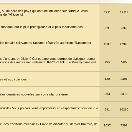
 ou de celle des pays qui ont une influence sur l'Afrique. Vous
1711
17111
de l'Afrique ici.
brique, sur la plus prestigieuse et la plus fascinante des
63
634
ption de faits relevant du racisme, réservés au forum "Racisme et
1507
17990
 d'une autre réligion? Cet espace vous permet de dialoguer autour
304
7299
convictions des autres naturellement. IMPORTANT: Le Prosélytisme est
430
3481
gies et aux sciences
253
2870
es dernières nouvelles sur votre star préférée
horripile? Vous pouvez vous exprimer ici en respectant le point de vue
981
16260
 des traditions africaines? Envie de discuter du dernier film afro, de
1037
7391