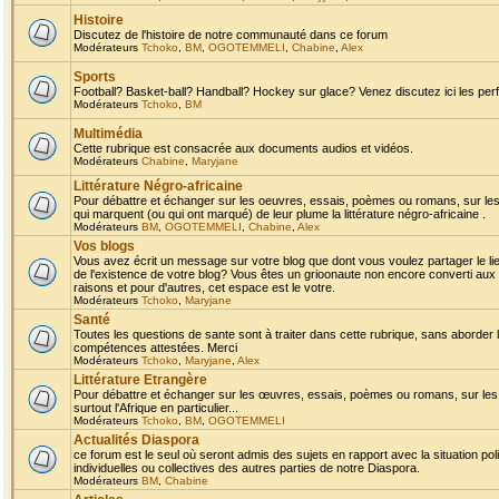
Histoire
Discutez de l'histoire de notre communauté dans ce forum
Modérateurs
Tchoko
,
BM
,
OGOTEMMELI
,
Chabine
,
Alex
Sports
Football? Basket-ball? Handball? Hockey sur glace? Venez discutez ici les perf
Modérateurs
Tchoko
,
BM
Multimédia
Cette rubrique est consacrée aux documents audios et vidéos.
Modérateurs
Chabine
,
Maryjane
Littérature Négro-africaine
Pour débattre et échanger sur les oeuvres, essais, poèmes ou romans, sur les
qui marquent (ou qui ont marqué) de leur plume la littérature négro-africaine .
Modérateurs
BM
,
OGOTEMMELI
,
Chabine
,
Alex
Vos blogs
Vous avez écrit un message sur votre blog que dont vous voulez partager le li
de l'existence de votre blog? Vous êtes un grioonaute non encore converti aux 
raisons et pour d'autres, cet espace est le votre.
Modérateurs
Tchoko
,
Maryjane
Santé
Toutes les questions de sante sont à traiter dans cette rubrique, sans aborder le
compétences attestées. Merci
Modérateurs
Tchoko
,
Maryjane
,
Alex
Littérature Etrangère
Pour débattre et échanger sur les œuvres, essais, poèmes ou romans, sur les
surtout l'Afrique en particulier...
Modérateurs
Tchoko
,
BM
,
OGOTEMMELI
Actualités Diaspora
ce forum est le seul où seront admis des sujets en rapport avec la situation pol
individuelles ou collectives des autres parties de notre Diaspora.
Modérateurs
BM
,
Chabine