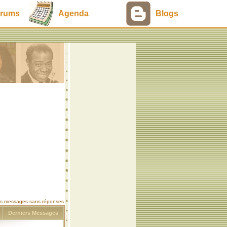
rums
Agenda
Blogs
les messages sans réponses
s
Derniers Messages