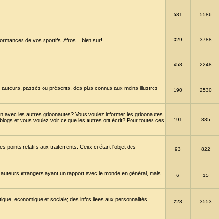
581
5586
329
3788
ormances de vos sportifs. Afros... bien sur!
458
2248
 auteurs, passés ou présents, des plus connus aux moins illustres
190
2530
en avec les autres grioonautes? Vous voulez informer les grioonautes
191
885
blogs et vous voulez voir ce que les autres ont écrit? Pour toutes ces
s points relatifs aux traitements. Ceux ci étant l'objet des
93
822
 auteurs étrangers ayant un rapport avec le monde en général, mais
6
15
itique, economique et sociale; des infos liees aux personnalités
223
3553