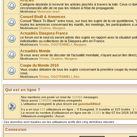
Articles
Catégorie destinée à recevoir les articles piochés à travers la toile. Ceux-ci doi
circonstanciée afin de ne pas les réduire à l'état de propagande.
Modérateur
Moderator team
Conseil BtoB & Annonces
Conseil "Black To Black" entre nous, sur tous les sujets de la vie quotidienne, "
toutes les annonces concernant les manifs, les meetings, les participations a un
Modérateurs
Chabine
,
Maryjane
Actualités Diaspora France
ce forum est le seul où seront admis des sujets en rapport avec la situation pol
individuelles ou collectives de la Diaspora afro en France.
Modérateurs
Tchoko
,
OGOTEMMELI
,
Maryjane
Actualités Monde
Si vous avez envie de discuter de l’actualité mondiale, n’ayant aucun lien direct, 
Modérateurs
Tchoko
,
Chabine
,
Maryjane
Coupe du Monde 2010
Vous voulez débattre de tous les sujets concernant la première coupe du monde 
vous.
Modérateurs
Tchoko
,
OGOTEMMELI
,
Alex
Qui est en ligne ?
Nos membres ont posté un total de
112984
messages
Nous avons
1780626
membres enregistrés
L'utilisateur enregistré le plus récent est
gamebai68biz2
Il y a en tout
315
utilisateurs en ligne :: 0 Enregistré, 0 Invisible et 315 Invités [
A
Le record du nombre d'utilisateurs en ligne est de
21362
le Mar 07 Avr 2026 16:5
Utilisateurs enregistrés : Aucun
Ces données sont basées sur les utilisateurs actifs des cinq dernières minutes
Connexion