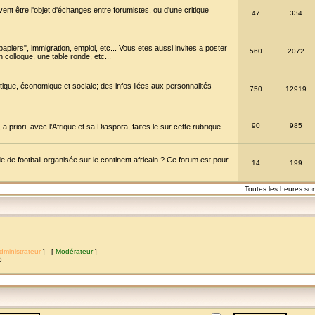
vent être l'objet d'échanges entre forumistes, ou d'une critique
47
334
papiers", immigration, emploi, etc... Vous etes aussi invites a poster
560
2072
 colloque, une table ronde, etc...
itique, économique et sociale; des infos liées aux personnalités
750
12919
90
985
a priori, avec l’Afrique et sa Diaspora, faites le sur cette rubrique.
de football organisée sur le continent africain ? Ce forum est pour
14
199
Toutes les heures so
dministrateur
] [
Modérateur
]
8