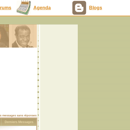
rums
Agenda
Blogs
les messages sans réponses
s
Derniers Messages