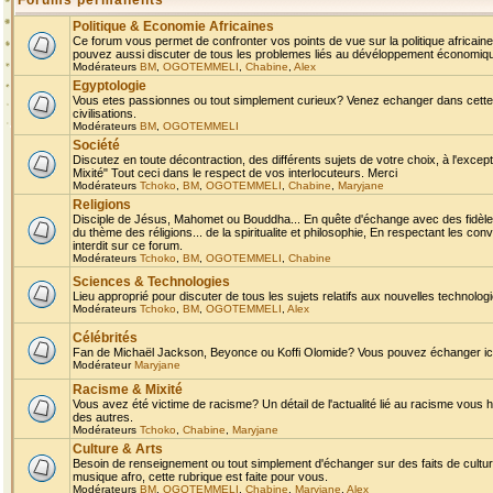
Forums permanents
Politique & Economie Africaines
Ce forum vous permet de confronter vos points de vue sur la politique africaine,
pouvez aussi discuter de tous les problemes liés au dévéloppement économique 
Modérateurs
BM
,
OGOTEMMELI
,
Chabine
,
Alex
Egyptologie
Vous etes passionnes ou tout simplement curieux? Venez echanger dans cette ru
civilisations.
Modérateurs
BM
,
OGOTEMMELI
Société
Discutez en toute décontraction, des différents sujets de votre choix, à l'exce
Mixité" Tout ceci dans le respect de vos interlocuteurs. Merci
Modérateurs
Tchoko
,
BM
,
OGOTEMMELI
,
Chabine
,
Maryjane
Religions
Disciple de Jésus, Mahomet ou Bouddha... En quête d'échange avec des fidèles
du thème des réligions... de la spiritualite et philosophie, En respectant les 
interdit sur ce forum.
Modérateurs
Tchoko
,
BM
,
OGOTEMMELI
,
Chabine
Sciences & Technologies
Lieu approprié pour discuter de tous les sujets relatifs aux nouvelles technolo
Modérateurs
Tchoko
,
BM
,
OGOTEMMELI
,
Alex
Célébrités
Fan de Michaël Jackson, Beyonce ou Koffi Olomide? Vous pouvez échanger ici l
Modérateur
Maryjane
Racisme & Mixité
Vous avez été victime de racisme? Un détail de l'actualité lié au racisme vous 
des autres.
Modérateurs
Tchoko
,
Chabine
,
Maryjane
Culture & Arts
Besoin de renseignement ou tout simplement d'échanger sur des faits de culture,
musique afro, cette rubrique est faite pour vous.
Modérateurs
BM
,
OGOTEMMELI
,
Chabine
,
Maryjane
,
Alex