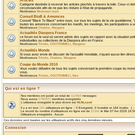
Articles
Catégorie destinée à recevoir les articles piochés à travers la toile. Ceux-ci doi
circonstanciée afin de ne pas les réduire à l'état de propagande.
Modérateur
Moderator team
Conseil BtoB & Annonces
Conseil "Black To Black" entre nous, sur tous les sujets de la vie quotidienne, "
toutes les annonces concernant les manifs, les meetings, les participations a un
Modérateurs
Chabine
,
Maryjane
Actualités Diaspora France
ce forum est le seul où seront admis des sujets en rapport avec la situation pol
individuelles ou collectives de la Diaspora afro en France.
Modérateurs
Tchoko
,
OGOTEMMELI
,
Maryjane
Actualités Monde
Si vous avez envie de discuter de l’actualité mondiale, n’ayant aucun lien direct, 
Modérateurs
Tchoko
,
Chabine
,
Maryjane
Coupe du Monde 2010
Vous voulez débattre de tous les sujets concernant la première coupe du monde 
vous.
Modérateurs
Tchoko
,
OGOTEMMELI
,
Alex
Qui est en ligne ?
Nos membres ont posté un total de
112984
messages
Nous avons
1780527
membres enregistrés
L'utilisateur enregistré le plus récent est
HLNLeand
Il y a en tout
184
utilisateurs en ligne :: 0 Enregistré, 0 Invisible et 184 Invités [
A
Le record du nombre d'utilisateurs en ligne est de
21362
le Mar 07 Avr 2026 16:5
Utilisateurs enregistrés : Aucun
Ces données sont basées sur les utilisateurs actifs des cinq dernières minutes
Connexion