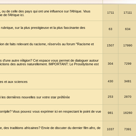
 ou de celle des pays qui ont une influence sur l'Afrique. Vous
1711
17111
de l'Afrique ici.
brique, sur la plus prestigieuse et la plus fascinante des
63
634
ption de faits relevant du racisme, réservés au forum "Racisme et
1507
17990
 d'une autre réligion? Cet espace vous permet de dialoguer autour
304
7299
convictions des autres naturellement. IMPORTANT: Le Prosélytisme est
430
3481
gies et aux sciences
253
2870
es dernières nouvelles sur votre star préférée
horripile? Vous pouvez vous exprimer ici en respectant le point de vue
981
16260
 des traditions africaines? Envie de discuter du dernier film afro, de
1037
7391