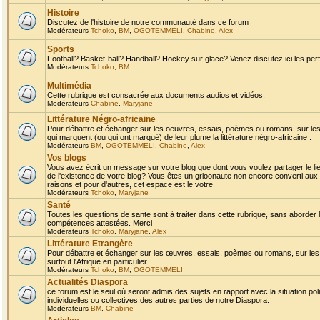
Histoire
Discutez de l'histoire de notre communauté dans ce forum
Modérateurs
Tchoko
,
BM
,
OGOTEMMELI
,
Chabine
,
Alex
Sports
Football? Basket-ball? Handball? Hockey sur glace? Venez discutez ici les perf
Modérateurs
Tchoko
,
BM
Multimédia
Cette rubrique est consacrée aux documents audios et vidéos.
Modérateurs
Chabine
,
Maryjane
Littérature Négro-africaine
Pour débattre et échanger sur les oeuvres, essais, poèmes ou romans, sur les
qui marquent (ou qui ont marqué) de leur plume la littérature négro-africaine .
Modérateurs
BM
,
OGOTEMMELI
,
Chabine
,
Alex
Vos blogs
Vous avez écrit un message sur votre blog que dont vous voulez partager le li
de l'existence de votre blog? Vous êtes un grioonaute non encore converti aux 
raisons et pour d'autres, cet espace est le votre.
Modérateurs
Tchoko
,
Maryjane
Santé
Toutes les questions de sante sont à traiter dans cette rubrique, sans aborder le
compétences attestées. Merci
Modérateurs
Tchoko
,
Maryjane
,
Alex
Littérature Etrangère
Pour débattre et échanger sur les œuvres, essais, poèmes ou romans, sur les
surtout l'Afrique en particulier...
Modérateurs
Tchoko
,
BM
,
OGOTEMMELI
Actualités Diaspora
ce forum est le seul où seront admis des sujets en rapport avec la situation pol
individuelles ou collectives des autres parties de notre Diaspora.
Modérateurs
BM
,
Chabine