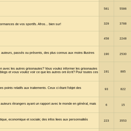
581
5586
329
3788
ormances de vos sportifs. Afros... bien sur!
458
2248
 auteurs, passés ou présents, des plus connus aux moins illustres
190
2530
en avec les autres grioonautes? Vous voulez informer les grioonautes
191
885
blogs et vous voulez voir ce que les autres ont écrit? Pour toutes ces
s points relatifs aux traitements. Ceux ci étant l'objet des
93
822
 auteurs étrangers ayant un rapport avec le monde en général, mais
6
15
itique, economique et sociale; des infos liees aux personnalités
223
3553