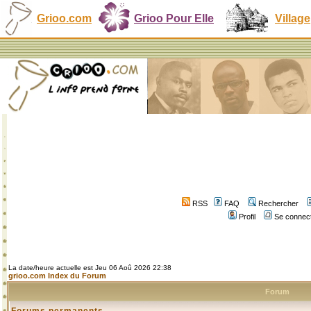
Grioo.com
Grioo Pour Elle
Village
RSS
FAQ
Rechercher
Profil
Se connect
La date/heure actuelle est Jeu 06 Aoû 2026 22:38
grioo.com Index du Forum
Forum