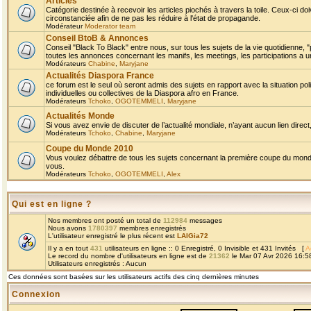
Articles
Catégorie destinée à recevoir les articles piochés à travers la toile. Ceux-ci doi
circonstanciée afin de ne pas les réduire à l'état de propagande.
Modérateur
Moderator team
Conseil BtoB & Annonces
Conseil "Black To Black" entre nous, sur tous les sujets de la vie quotidienne, "
toutes les annonces concernant les manifs, les meetings, les participations a un
Modérateurs
Chabine
,
Maryjane
Actualités Diaspora France
ce forum est le seul où seront admis des sujets en rapport avec la situation pol
individuelles ou collectives de la Diaspora afro en France.
Modérateurs
Tchoko
,
OGOTEMMELI
,
Maryjane
Actualités Monde
Si vous avez envie de discuter de l’actualité mondiale, n’ayant aucun lien direct, 
Modérateurs
Tchoko
,
Chabine
,
Maryjane
Coupe du Monde 2010
Vous voulez débattre de tous les sujets concernant la première coupe du monde 
vous.
Modérateurs
Tchoko
,
OGOTEMMELI
,
Alex
Qui est en ligne ?
Nos membres ont posté un total de
112984
messages
Nous avons
1780397
membres enregistrés
L'utilisateur enregistré le plus récent est
LAIGia72
Il y a en tout
431
utilisateurs en ligne :: 0 Enregistré, 0 Invisible et 431 Invités [
A
Le record du nombre d'utilisateurs en ligne est de
21362
le Mar 07 Avr 2026 16:5
Utilisateurs enregistrés : Aucun
Ces données sont basées sur les utilisateurs actifs des cinq dernières minutes
Connexion