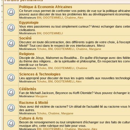
Forums permanents
Politique & Economie Africaines
Ce forum vous permet de confronter vos points de vue sur la politique africaine,
pouvez aussi discuter de tous les problemes liés au dévéloppement économique 
Modérateurs
BM
,
OGOTEMMELI
,
Chabine
,
Alex
Egyptologie
Vous etes passionnes ou tout simplement curieux? Venez echanger dans cette ru
civilisations.
Modérateurs
BM
,
OGOTEMMELI
Société
Discutez en toute décontraction, des différents sujets de votre choix, à l'exce
Mixité" Tout ceci dans le respect de vos interlocuteurs. Merci
Modérateurs
Tchoko
,
BM
,
OGOTEMMELI
,
Chabine
,
Maryjane
Religions
Disciple de Jésus, Mahomet ou Bouddha... En quête d'échange avec des fidèles
du thème des réligions... de la spiritualite et philosophie, En respectant les 
interdit sur ce forum.
Modérateurs
Tchoko
,
BM
,
OGOTEMMELI
,
Chabine
Sciences & Technologies
Lieu approprié pour discuter de tous les sujets relatifs aux nouvelles technolo
Modérateurs
Tchoko
,
BM
,
OGOTEMMELI
,
Alex
Célébrités
Fan de Michaël Jackson, Beyonce ou Koffi Olomide? Vous pouvez échanger ici l
Modérateur
Maryjane
Racisme & Mixité
Vous avez été victime de racisme? Un détail de l'actualité lié au racisme vous 
des autres.
Modérateurs
Tchoko
,
Chabine
,
Maryjane
Culture & Arts
Besoin de renseignement ou tout simplement d'échanger sur des faits de culture,
musique afro, cette rubrique est faite pour vous.
Modérateurs
BM
,
OGOTEMMELI
,
Chabine
,
Maryjane
,
Alex