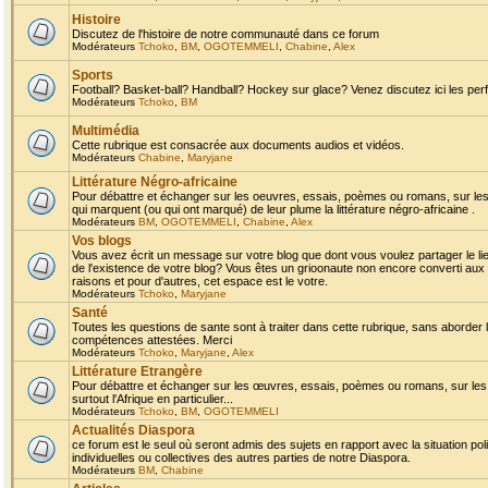
Histoire
Discutez de l'histoire de notre communauté dans ce forum
Modérateurs
Tchoko
,
BM
,
OGOTEMMELI
,
Chabine
,
Alex
Sports
Football? Basket-ball? Handball? Hockey sur glace? Venez discutez ici les perf
Modérateurs
Tchoko
,
BM
Multimédia
Cette rubrique est consacrée aux documents audios et vidéos.
Modérateurs
Chabine
,
Maryjane
Littérature Négro-africaine
Pour débattre et échanger sur les oeuvres, essais, poèmes ou romans, sur les
qui marquent (ou qui ont marqué) de leur plume la littérature négro-africaine .
Modérateurs
BM
,
OGOTEMMELI
,
Chabine
,
Alex
Vos blogs
Vous avez écrit un message sur votre blog que dont vous voulez partager le li
de l'existence de votre blog? Vous êtes un grioonaute non encore converti aux 
raisons et pour d'autres, cet espace est le votre.
Modérateurs
Tchoko
,
Maryjane
Santé
Toutes les questions de sante sont à traiter dans cette rubrique, sans aborder le
compétences attestées. Merci
Modérateurs
Tchoko
,
Maryjane
,
Alex
Littérature Etrangère
Pour débattre et échanger sur les œuvres, essais, poèmes ou romans, sur les
surtout l'Afrique en particulier...
Modérateurs
Tchoko
,
BM
,
OGOTEMMELI
Actualités Diaspora
ce forum est le seul où seront admis des sujets en rapport avec la situation pol
individuelles ou collectives des autres parties de notre Diaspora.
Modérateurs
BM
,
Chabine