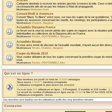
Articles
Catégorie destinée à recevoir les articles piochés à travers la toile. Ceux-ci doi
circonstanciée afin de ne pas les réduire à l'état de propagande.
Modérateur
Moderator team
Conseil BtoB & Annonces
Conseil "Black To Black" entre nous, sur tous les sujets de la vie quotidienne, "
toutes les annonces concernant les manifs, les meetings, les participations a un
Modérateurs
Chabine
,
Maryjane
Actualités Diaspora France
ce forum est le seul où seront admis des sujets en rapport avec la situation pol
individuelles ou collectives de la Diaspora afro en France.
Modérateurs
Tchoko
,
OGOTEMMELI
,
Maryjane
Actualités Monde
Si vous avez envie de discuter de l’actualité mondiale, n’ayant aucun lien direct, 
Modérateurs
Tchoko
,
Chabine
,
Maryjane
Coupe du Monde 2010
Vous voulez débattre de tous les sujets concernant la première coupe du monde 
vous.
Modérateurs
Tchoko
,
OGOTEMMELI
,
Alex
Qui est en ligne ?
Nos membres ont posté un total de
112984
messages
Nous avons
1780377
membres enregistrés
L'utilisateur enregistré le plus récent est
JanaVall
Il y a en tout
418
utilisateurs en ligne :: 0 Enregistré, 0 Invisible et 418 Invités [
A
Le record du nombre d'utilisateurs en ligne est de
21362
le Mar 07 Avr 2026 16:5
Utilisateurs enregistrés : Aucun
Ces données sont basées sur les utilisateurs actifs des cinq dernières minutes
Connexion