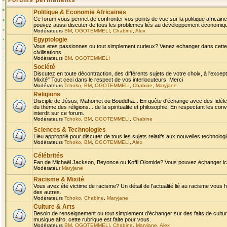
Forums permanents
Politique & Economie Africaines
Ce forum vous permet de confronter vos points de vue sur la politique africaine,
pouvez aussi discuter de tous les problemes liés au dévéloppement économique 
Modérateurs
BM
,
OGOTEMMELI
,
Chabine
,
Alex
Egyptologie
Vous etes passionnes ou tout simplement curieux? Venez echanger dans cette ru
civilisations.
Modérateurs
BM
,
OGOTEMMELI
Société
Discutez en toute décontraction, des différents sujets de votre choix, à l'exce
Mixité" Tout ceci dans le respect de vos interlocuteurs. Merci
Modérateurs
Tchoko
,
BM
,
OGOTEMMELI
,
Chabine
,
Maryjane
Religions
Disciple de Jésus, Mahomet ou Bouddha... En quête d'échange avec des fidèles
du thème des réligions... de la spiritualite et philosophie, En respectant les 
interdit sur ce forum.
Modérateurs
Tchoko
,
BM
,
OGOTEMMELI
,
Chabine
Sciences & Technologies
Lieu approprié pour discuter de tous les sujets relatifs aux nouvelles technolo
Modérateurs
Tchoko
,
BM
,
OGOTEMMELI
,
Alex
Célébrités
Fan de Michaël Jackson, Beyonce ou Koffi Olomide? Vous pouvez échanger ici l
Modérateur
Maryjane
Racisme & Mixité
Vous avez été victime de racisme? Un détail de l'actualité lié au racisme vous 
des autres.
Modérateurs
Tchoko
,
Chabine
,
Maryjane
Culture & Arts
Besoin de renseignement ou tout simplement d'échanger sur des faits de culture,
musique afro, cette rubrique est faite pour vous.
Modérateurs
BM
,
OGOTEMMELI
,
Chabine
,
Maryjane
,
Alex