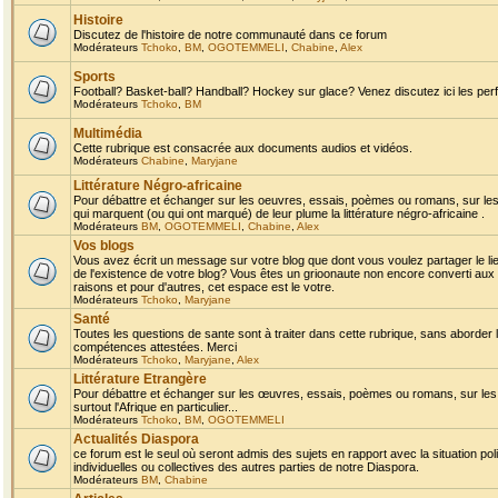
Histoire
Discutez de l'histoire de notre communauté dans ce forum
Modérateurs
Tchoko
,
BM
,
OGOTEMMELI
,
Chabine
,
Alex
Sports
Football? Basket-ball? Handball? Hockey sur glace? Venez discutez ici les perf
Modérateurs
Tchoko
,
BM
Multimédia
Cette rubrique est consacrée aux documents audios et vidéos.
Modérateurs
Chabine
,
Maryjane
Littérature Négro-africaine
Pour débattre et échanger sur les oeuvres, essais, poèmes ou romans, sur les
qui marquent (ou qui ont marqué) de leur plume la littérature négro-africaine .
Modérateurs
BM
,
OGOTEMMELI
,
Chabine
,
Alex
Vos blogs
Vous avez écrit un message sur votre blog que dont vous voulez partager le li
de l'existence de votre blog? Vous êtes un grioonaute non encore converti aux 
raisons et pour d'autres, cet espace est le votre.
Modérateurs
Tchoko
,
Maryjane
Santé
Toutes les questions de sante sont à traiter dans cette rubrique, sans aborder le
compétences attestées. Merci
Modérateurs
Tchoko
,
Maryjane
,
Alex
Littérature Etrangère
Pour débattre et échanger sur les œuvres, essais, poèmes ou romans, sur les
surtout l'Afrique en particulier...
Modérateurs
Tchoko
,
BM
,
OGOTEMMELI
Actualités Diaspora
ce forum est le seul où seront admis des sujets en rapport avec la situation pol
individuelles ou collectives des autres parties de notre Diaspora.
Modérateurs
BM
,
Chabine