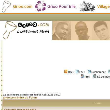
Grioo.com
Grioo Pour Elle
Village
RSS
FAQ
Rechercher
Profil
Se connect
La date/heure actuelle est Jeu 06 Aoû 2026 15:03
grioo.com Index du Forum
Forum