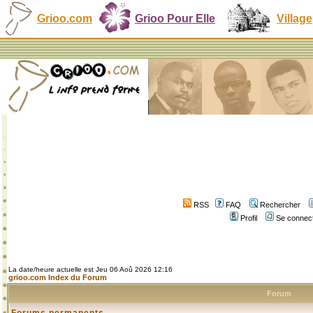
Grioo.com
Grioo Pour Elle
Village
RSS
FAQ
Rechercher
Profil
Se connect
La date/heure actuelle est Jeu 06 Aoû 2026 12:16
grioo.com Index du Forum
Forum