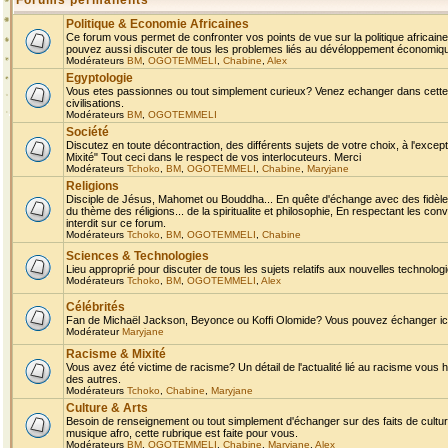
Forums permanents
Politique & Economie Africaines
Ce forum vous permet de confronter vos points de vue sur la politique africaine,
pouvez aussi discuter de tous les problemes liés au dévéloppement économique 
Modérateurs
BM
,
OGOTEMMELI
,
Chabine
,
Alex
Egyptologie
Vous etes passionnes ou tout simplement curieux? Venez echanger dans cette ru
civilisations.
Modérateurs
BM
,
OGOTEMMELI
Société
Discutez en toute décontraction, des différents sujets de votre choix, à l'exce
Mixité" Tout ceci dans le respect de vos interlocuteurs. Merci
Modérateurs
Tchoko
,
BM
,
OGOTEMMELI
,
Chabine
,
Maryjane
Religions
Disciple de Jésus, Mahomet ou Bouddha... En quête d'échange avec des fidèles
du thème des réligions... de la spiritualite et philosophie, En respectant les 
interdit sur ce forum.
Modérateurs
Tchoko
,
BM
,
OGOTEMMELI
,
Chabine
Sciences & Technologies
Lieu approprié pour discuter de tous les sujets relatifs aux nouvelles technolo
Modérateurs
Tchoko
,
BM
,
OGOTEMMELI
,
Alex
Célébrités
Fan de Michaël Jackson, Beyonce ou Koffi Olomide? Vous pouvez échanger ici l
Modérateur
Maryjane
Racisme & Mixité
Vous avez été victime de racisme? Un détail de l'actualité lié au racisme vous 
des autres.
Modérateurs
Tchoko
,
Chabine
,
Maryjane
Culture & Arts
Besoin de renseignement ou tout simplement d'échanger sur des faits de culture,
musique afro, cette rubrique est faite pour vous.
Modérateurs
BM
,
OGOTEMMELI
,
Chabine
,
Maryjane
,
Alex