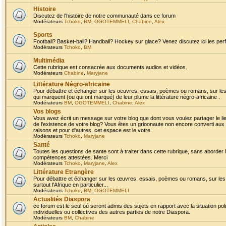
Histoire
Discutez de l'histoire de notre communauté dans ce forum
Modérateurs
Tchoko
,
BM
,
OGOTEMMELI
,
Chabine
,
Alex
Sports
Football? Basket-ball? Handball? Hockey sur glace? Venez discutez ici les perf
Modérateurs
Tchoko
,
BM
Multimédia
Cette rubrique est consacrée aux documents audios et vidéos.
Modérateurs
Chabine
,
Maryjane
Littérature Négro-africaine
Pour débattre et échanger sur les oeuvres, essais, poèmes ou romans, sur les
qui marquent (ou qui ont marqué) de leur plume la littérature négro-africaine .
Modérateurs
BM
,
OGOTEMMELI
,
Chabine
,
Alex
Vos blogs
Vous avez écrit un message sur votre blog que dont vous voulez partager le li
de l'existence de votre blog? Vous êtes un grioonaute non encore converti aux 
raisons et pour d'autres, cet espace est le votre.
Modérateurs
Tchoko
,
Maryjane
Santé
Toutes les questions de sante sont à traiter dans cette rubrique, sans aborder le
compétences attestées. Merci
Modérateurs
Tchoko
,
Maryjane
,
Alex
Littérature Etrangère
Pour débattre et échanger sur les œuvres, essais, poèmes ou romans, sur les
surtout l'Afrique en particulier...
Modérateurs
Tchoko
,
BM
,
OGOTEMMELI
Actualités Diaspora
ce forum est le seul où seront admis des sujets en rapport avec la situation pol
individuelles ou collectives des autres parties de notre Diaspora.
Modérateurs
BM
,
Chabine