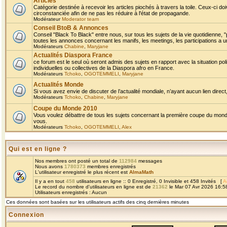
Articles
Catégorie destinée à recevoir les articles piochés à travers la toile. Ceux-ci doi
circonstanciée afin de ne pas les réduire à l'état de propagande.
Modérateur
Moderator team
Conseil BtoB & Annonces
Conseil "Black To Black" entre nous, sur tous les sujets de la vie quotidienne, "
toutes les annonces concernant les manifs, les meetings, les participations a un
Modérateurs
Chabine
,
Maryjane
Actualités Diaspora France
ce forum est le seul où seront admis des sujets en rapport avec la situation pol
individuelles ou collectives de la Diaspora afro en France.
Modérateurs
Tchoko
,
OGOTEMMELI
,
Maryjane
Actualités Monde
Si vous avez envie de discuter de l’actualité mondiale, n’ayant aucun lien direct, 
Modérateurs
Tchoko
,
Chabine
,
Maryjane
Coupe du Monde 2010
Vous voulez débattre de tous les sujets concernant la première coupe du monde 
vous.
Modérateurs
Tchoko
,
OGOTEMMELI
,
Alex
Qui est en ligne ?
Nos membres ont posté un total de
112984
messages
Nous avons
1780373
membres enregistrés
L'utilisateur enregistré le plus récent est
AlmaMath
Il y a en tout
458
utilisateurs en ligne :: 0 Enregistré, 0 Invisible et 458 Invités [
A
Le record du nombre d'utilisateurs en ligne est de
21362
le Mar 07 Avr 2026 16:5
Utilisateurs enregistrés : Aucun
Ces données sont basées sur les utilisateurs actifs des cinq dernières minutes
Connexion