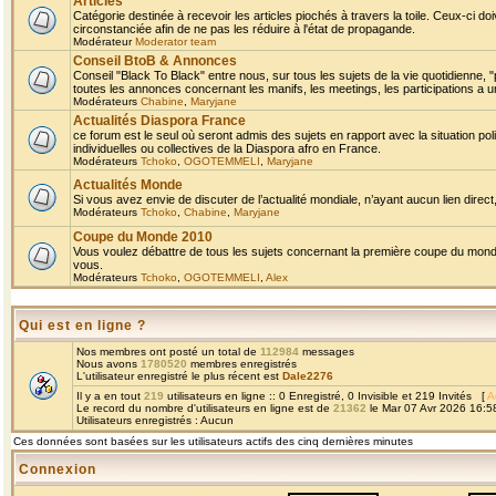
Articles
Catégorie destinée à recevoir les articles piochés à travers la toile. Ceux-ci doi
circonstanciée afin de ne pas les réduire à l'état de propagande.
Modérateur
Moderator team
Conseil BtoB & Annonces
Conseil "Black To Black" entre nous, sur tous les sujets de la vie quotidienne, "
toutes les annonces concernant les manifs, les meetings, les participations a un
Modérateurs
Chabine
,
Maryjane
Actualités Diaspora France
ce forum est le seul où seront admis des sujets en rapport avec la situation pol
individuelles ou collectives de la Diaspora afro en France.
Modérateurs
Tchoko
,
OGOTEMMELI
,
Maryjane
Actualités Monde
Si vous avez envie de discuter de l’actualité mondiale, n’ayant aucun lien direct, 
Modérateurs
Tchoko
,
Chabine
,
Maryjane
Coupe du Monde 2010
Vous voulez débattre de tous les sujets concernant la première coupe du monde 
vous.
Modérateurs
Tchoko
,
OGOTEMMELI
,
Alex
Qui est en ligne ?
Nos membres ont posté un total de
112984
messages
Nous avons
1780520
membres enregistrés
L'utilisateur enregistré le plus récent est
Dale2276
Il y a en tout
219
utilisateurs en ligne :: 0 Enregistré, 0 Invisible et 219 Invités [
A
Le record du nombre d'utilisateurs en ligne est de
21362
le Mar 07 Avr 2026 16:5
Utilisateurs enregistrés : Aucun
Ces données sont basées sur les utilisateurs actifs des cinq dernières minutes
Connexion