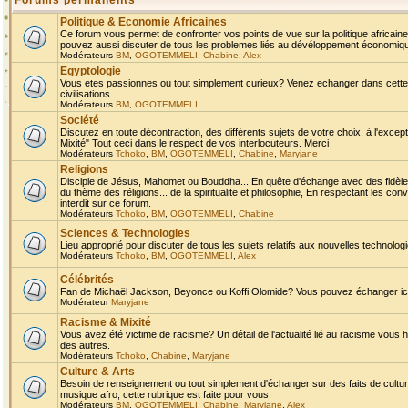
Forums permanents
Politique & Economie Africaines
Ce forum vous permet de confronter vos points de vue sur la politique africaine,
pouvez aussi discuter de tous les problemes liés au dévéloppement économique 
Modérateurs
BM
,
OGOTEMMELI
,
Chabine
,
Alex
Egyptologie
Vous etes passionnes ou tout simplement curieux? Venez echanger dans cette ru
civilisations.
Modérateurs
BM
,
OGOTEMMELI
Société
Discutez en toute décontraction, des différents sujets de votre choix, à l'exce
Mixité" Tout ceci dans le respect de vos interlocuteurs. Merci
Modérateurs
Tchoko
,
BM
,
OGOTEMMELI
,
Chabine
,
Maryjane
Religions
Disciple de Jésus, Mahomet ou Bouddha... En quête d'échange avec des fidèles
du thème des réligions... de la spiritualite et philosophie, En respectant les 
interdit sur ce forum.
Modérateurs
Tchoko
,
BM
,
OGOTEMMELI
,
Chabine
Sciences & Technologies
Lieu approprié pour discuter de tous les sujets relatifs aux nouvelles technolo
Modérateurs
Tchoko
,
BM
,
OGOTEMMELI
,
Alex
Célébrités
Fan de Michaël Jackson, Beyonce ou Koffi Olomide? Vous pouvez échanger ici l
Modérateur
Maryjane
Racisme & Mixité
Vous avez été victime de racisme? Un détail de l'actualité lié au racisme vous 
des autres.
Modérateurs
Tchoko
,
Chabine
,
Maryjane
Culture & Arts
Besoin de renseignement ou tout simplement d'échanger sur des faits de culture,
musique afro, cette rubrique est faite pour vous.
Modérateurs
BM
,
OGOTEMMELI
,
Chabine
,
Maryjane
,
Alex