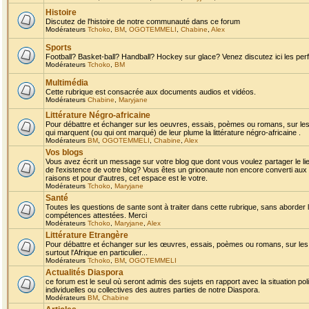
Histoire
Discutez de l'histoire de notre communauté dans ce forum
Modérateurs
Tchoko
,
BM
,
OGOTEMMELI
,
Chabine
,
Alex
Sports
Football? Basket-ball? Handball? Hockey sur glace? Venez discutez ici les perf
Modérateurs
Tchoko
,
BM
Multimédia
Cette rubrique est consacrée aux documents audios et vidéos.
Modérateurs
Chabine
,
Maryjane
Littérature Négro-africaine
Pour débattre et échanger sur les oeuvres, essais, poèmes ou romans, sur les
qui marquent (ou qui ont marqué) de leur plume la littérature négro-africaine .
Modérateurs
BM
,
OGOTEMMELI
,
Chabine
,
Alex
Vos blogs
Vous avez écrit un message sur votre blog que dont vous voulez partager le li
de l'existence de votre blog? Vous êtes un grioonaute non encore converti aux 
raisons et pour d'autres, cet espace est le votre.
Modérateurs
Tchoko
,
Maryjane
Santé
Toutes les questions de sante sont à traiter dans cette rubrique, sans aborder le
compétences attestées. Merci
Modérateurs
Tchoko
,
Maryjane
,
Alex
Littérature Etrangère
Pour débattre et échanger sur les œuvres, essais, poèmes ou romans, sur les
surtout l'Afrique en particulier...
Modérateurs
Tchoko
,
BM
,
OGOTEMMELI
Actualités Diaspora
ce forum est le seul où seront admis des sujets en rapport avec la situation pol
individuelles ou collectives des autres parties de notre Diaspora.
Modérateurs
BM
,
Chabine