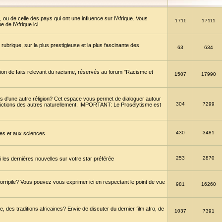
 ou de celle des pays qui ont une influence sur l'Afrique. Vous
1711
17111
de l'Afrique ici.
brique, sur la plus prestigieuse et la plus fascinante des
63
634
ption de faits relevant du racisme, réservés au forum "Racisme et
1507
17990
 d'une autre réligion? Cet espace vous permet de dialoguer autour
304
7299
convictions des autres naturellement. IMPORTANT: Le Prosélytisme est
430
3481
gies et aux sciences
253
2870
es dernières nouvelles sur votre star préférée
horripile? Vous pouvez vous exprimer ici en respectant le point de vue
981
16260
 des traditions africaines? Envie de discuter du dernier film afro, de
1037
7391