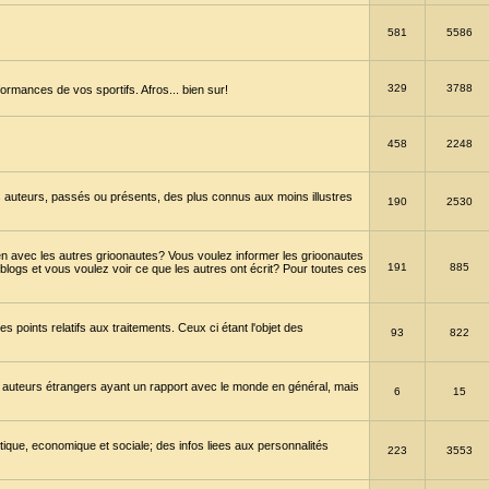
581
5586
329
3788
ormances de vos sportifs. Afros... bien sur!
458
2248
 auteurs, passés ou présents, des plus connus aux moins illustres
190
2530
en avec les autres grioonautes? Vous voulez informer les grioonautes
191
885
blogs et vous voulez voir ce que les autres ont écrit? Pour toutes ces
s points relatifs aux traitements. Ceux ci étant l'objet des
93
822
 auteurs étrangers ayant un rapport avec le monde en général, mais
6
15
itique, economique et sociale; des infos liees aux personnalités
223
3553