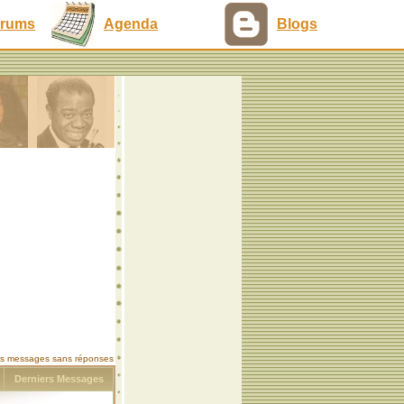
rums
Agenda
Blogs
les messages sans réponses
s
Derniers Messages