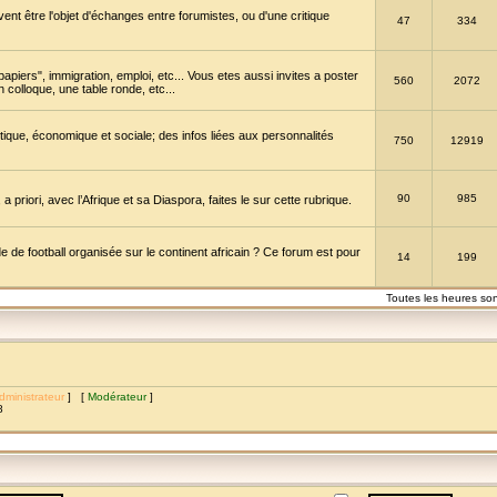
vent être l'objet d'échanges entre forumistes, ou d'une critique
47
334
papiers", immigration, emploi, etc... Vous etes aussi invites a poster
560
2072
 colloque, une table ronde, etc...
itique, économique et sociale; des infos liées aux personnalités
750
12919
90
985
a priori, avec l’Afrique et sa Diaspora, faites le sur cette rubrique.
de football organisée sur le continent africain ? Ce forum est pour
14
199
Toutes les heures so
dministrateur
] [
Modérateur
]
8