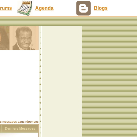
rums
Agenda
Blogs
les messages sans réponses
s
Derniers Messages