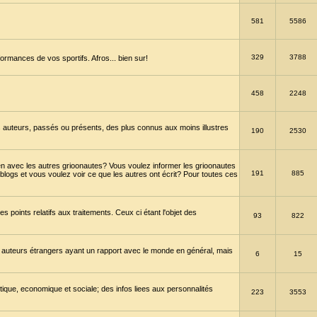
581
5586
329
3788
ormances de vos sportifs. Afros... bien sur!
458
2248
 auteurs, passés ou présents, des plus connus aux moins illustres
190
2530
en avec les autres grioonautes? Vous voulez informer les grioonautes
191
885
blogs et vous voulez voir ce que les autres ont écrit? Pour toutes ces
s points relatifs aux traitements. Ceux ci étant l'objet des
93
822
 auteurs étrangers ayant un rapport avec le monde en général, mais
6
15
itique, economique et sociale; des infos liees aux personnalités
223
3553