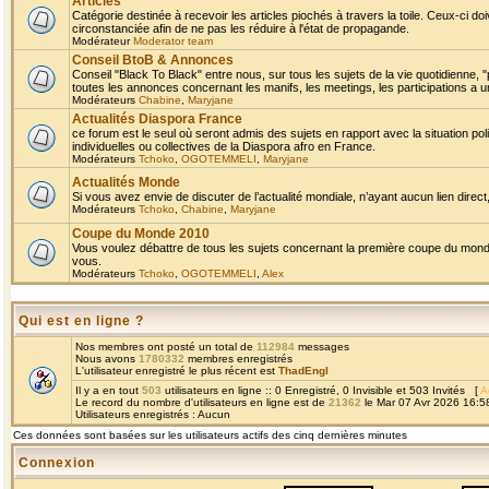
Articles
Catégorie destinée à recevoir les articles piochés à travers la toile. Ceux-ci doi
circonstanciée afin de ne pas les réduire à l'état de propagande.
Modérateur
Moderator team
Conseil BtoB & Annonces
Conseil "Black To Black" entre nous, sur tous les sujets de la vie quotidienne, "
toutes les annonces concernant les manifs, les meetings, les participations a un
Modérateurs
Chabine
,
Maryjane
Actualités Diaspora France
ce forum est le seul où seront admis des sujets en rapport avec la situation pol
individuelles ou collectives de la Diaspora afro en France.
Modérateurs
Tchoko
,
OGOTEMMELI
,
Maryjane
Actualités Monde
Si vous avez envie de discuter de l’actualité mondiale, n’ayant aucun lien direct, 
Modérateurs
Tchoko
,
Chabine
,
Maryjane
Coupe du Monde 2010
Vous voulez débattre de tous les sujets concernant la première coupe du monde 
vous.
Modérateurs
Tchoko
,
OGOTEMMELI
,
Alex
Qui est en ligne ?
Nos membres ont posté un total de
112984
messages
Nous avons
1780332
membres enregistrés
L'utilisateur enregistré le plus récent est
ThadEngl
Il y a en tout
503
utilisateurs en ligne :: 0 Enregistré, 0 Invisible et 503 Invités [
A
Le record du nombre d'utilisateurs en ligne est de
21362
le Mar 07 Avr 2026 16:5
Utilisateurs enregistrés : Aucun
Ces données sont basées sur les utilisateurs actifs des cinq dernières minutes
Connexion