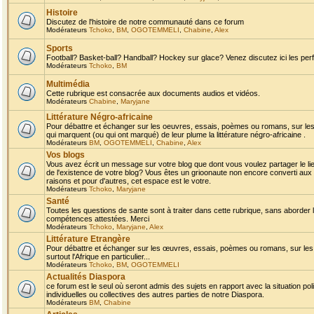
Histoire
Discutez de l'histoire de notre communauté dans ce forum
Modérateurs
Tchoko
,
BM
,
OGOTEMMELI
,
Chabine
,
Alex
Sports
Football? Basket-ball? Handball? Hockey sur glace? Venez discutez ici les perf
Modérateurs
Tchoko
,
BM
Multimédia
Cette rubrique est consacrée aux documents audios et vidéos.
Modérateurs
Chabine
,
Maryjane
Littérature Négro-africaine
Pour débattre et échanger sur les oeuvres, essais, poèmes ou romans, sur les
qui marquent (ou qui ont marqué) de leur plume la littérature négro-africaine .
Modérateurs
BM
,
OGOTEMMELI
,
Chabine
,
Alex
Vos blogs
Vous avez écrit un message sur votre blog que dont vous voulez partager le li
de l'existence de votre blog? Vous êtes un grioonaute non encore converti aux 
raisons et pour d'autres, cet espace est le votre.
Modérateurs
Tchoko
,
Maryjane
Santé
Toutes les questions de sante sont à traiter dans cette rubrique, sans aborder le
compétences attestées. Merci
Modérateurs
Tchoko
,
Maryjane
,
Alex
Littérature Etrangère
Pour débattre et échanger sur les œuvres, essais, poèmes ou romans, sur les
surtout l'Afrique en particulier...
Modérateurs
Tchoko
,
BM
,
OGOTEMMELI
Actualités Diaspora
ce forum est le seul où seront admis des sujets en rapport avec la situation pol
individuelles ou collectives des autres parties de notre Diaspora.
Modérateurs
BM
,
Chabine