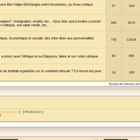
vent être l'objet d'échanges entre forumistes, ou d'une critique
47
334
papiers", immigration, emploi, etc... Vous etes aussi invites a poster
560
2072
 colloque, une table ronde, etc...
itique, économique et sociale; des infos liées aux personnalités
750
12919
90
985
a priori, avec l’Afrique et sa Diaspora, faites le sur cette rubrique.
de football organisée sur le continent africain ? Ce forum est pour
14
199
Toutes les heures so
dministrateur
] [
Modérateur
]
8