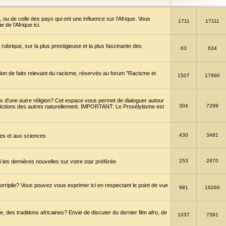
 ou de celle des pays qui ont une influence sur l'Afrique. Vous
1711
17111
de l'Afrique ici.
brique, sur la plus prestigieuse et la plus fascinante des
63
634
ption de faits relevant du racisme, réservés au forum "Racisme et
1507
17990
 d'une autre réligion? Cet espace vous permet de dialoguer autour
304
7299
convictions des autres naturellement. IMPORTANT: Le Prosélytisme est
430
3481
gies et aux sciences
253
2870
es dernières nouvelles sur votre star préférée
horripile? Vous pouvez vous exprimer ici en respectant le point de vue
981
16260
 des traditions africaines? Envie de discuter du dernier film afro, de
1037
7391