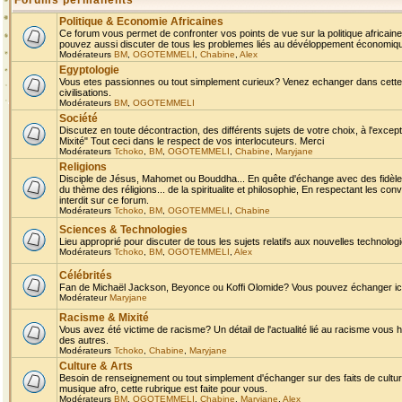
Forums permanents
Politique & Economie Africaines
Ce forum vous permet de confronter vos points de vue sur la politique africaine,
pouvez aussi discuter de tous les problemes liés au dévéloppement économique 
Modérateurs
BM
,
OGOTEMMELI
,
Chabine
,
Alex
Egyptologie
Vous etes passionnes ou tout simplement curieux? Venez echanger dans cette ru
civilisations.
Modérateurs
BM
,
OGOTEMMELI
Société
Discutez en toute décontraction, des différents sujets de votre choix, à l'exce
Mixité" Tout ceci dans le respect de vos interlocuteurs. Merci
Modérateurs
Tchoko
,
BM
,
OGOTEMMELI
,
Chabine
,
Maryjane
Religions
Disciple de Jésus, Mahomet ou Bouddha... En quête d'échange avec des fidèles
du thème des réligions... de la spiritualite et philosophie, En respectant les 
interdit sur ce forum.
Modérateurs
Tchoko
,
BM
,
OGOTEMMELI
,
Chabine
Sciences & Technologies
Lieu approprié pour discuter de tous les sujets relatifs aux nouvelles technolo
Modérateurs
Tchoko
,
BM
,
OGOTEMMELI
,
Alex
Célébrités
Fan de Michaël Jackson, Beyonce ou Koffi Olomide? Vous pouvez échanger ici l
Modérateur
Maryjane
Racisme & Mixité
Vous avez été victime de racisme? Un détail de l'actualité lié au racisme vous 
des autres.
Modérateurs
Tchoko
,
Chabine
,
Maryjane
Culture & Arts
Besoin de renseignement ou tout simplement d'échanger sur des faits de culture,
musique afro, cette rubrique est faite pour vous.
Modérateurs
BM
,
OGOTEMMELI
,
Chabine
,
Maryjane
,
Alex