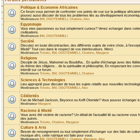
Forums permanents
Politique & Economie Africaines
Ce forum vous permet de confronter vos points de vue sur la politique africaine,
pouvez aussi discuter de tous les problemes liés au dévéloppement économique 
Modérateurs
BM
,
OGOTEMMELI
,
Chabine
,
Alex
Egyptologie
Vous etes passionnes ou tout simplement curieux? Venez echanger dans cette ru
civilisations.
Modérateurs
BM
,
OGOTEMMELI
Société
Discutez en toute décontraction, des différents sujets de votre choix, à l'exce
Mixité" Tout ceci dans le respect de vos interlocuteurs. Merci
Modérateurs
Tchoko
,
BM
,
OGOTEMMELI
,
Chabine
,
Maryjane
Religions
Disciple de Jésus, Mahomet ou Bouddha... En quête d'échange avec des fidèles
du thème des réligions... de la spiritualite et philosophie, En respectant les 
interdit sur ce forum.
Modérateurs
Tchoko
,
BM
,
OGOTEMMELI
,
Chabine
Sciences & Technologies
Lieu approprié pour discuter de tous les sujets relatifs aux nouvelles technolo
Modérateurs
Tchoko
,
BM
,
OGOTEMMELI
,
Alex
Célébrités
Fan de Michaël Jackson, Beyonce ou Koffi Olomide? Vous pouvez échanger ici l
Modérateur
Maryjane
Racisme & Mixité
Vous avez été victime de racisme? Un détail de l'actualité lié au racisme vous 
des autres.
Modérateurs
Tchoko
,
Chabine
,
Maryjane
Culture & Arts
Besoin de renseignement ou tout simplement d'échanger sur des faits de culture,
musique afro, cette rubrique est faite pour vous.
Modérateurs
BM
,
OGOTEMMELI
,
Chabine
,
Maryjane
,
Alex