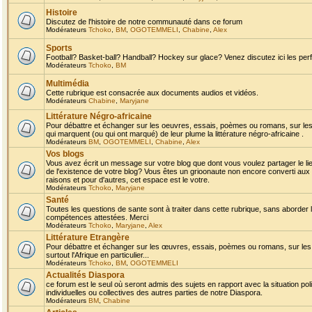
Histoire
Discutez de l'histoire de notre communauté dans ce forum
Modérateurs
Tchoko
,
BM
,
OGOTEMMELI
,
Chabine
,
Alex
Sports
Football? Basket-ball? Handball? Hockey sur glace? Venez discutez ici les perf
Modérateurs
Tchoko
,
BM
Multimédia
Cette rubrique est consacrée aux documents audios et vidéos.
Modérateurs
Chabine
,
Maryjane
Littérature Négro-africaine
Pour débattre et échanger sur les oeuvres, essais, poèmes ou romans, sur les
qui marquent (ou qui ont marqué) de leur plume la littérature négro-africaine .
Modérateurs
BM
,
OGOTEMMELI
,
Chabine
,
Alex
Vos blogs
Vous avez écrit un message sur votre blog que dont vous voulez partager le li
de l'existence de votre blog? Vous êtes un grioonaute non encore converti aux 
raisons et pour d'autres, cet espace est le votre.
Modérateurs
Tchoko
,
Maryjane
Santé
Toutes les questions de sante sont à traiter dans cette rubrique, sans aborder le
compétences attestées. Merci
Modérateurs
Tchoko
,
Maryjane
,
Alex
Littérature Etrangère
Pour débattre et échanger sur les œuvres, essais, poèmes ou romans, sur les
surtout l'Afrique en particulier...
Modérateurs
Tchoko
,
BM
,
OGOTEMMELI
Actualités Diaspora
ce forum est le seul où seront admis des sujets en rapport avec la situation pol
individuelles ou collectives des autres parties de notre Diaspora.
Modérateurs
BM
,
Chabine