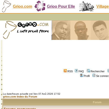
Grioo.com
Grioo Pour Elle
Village
RSS
FAQ
Rechercher
Profil
Se connect
La date/heure actuelle est Ven 07 Aoû 2026 17:52
grioo.com Index du Forum
Forum