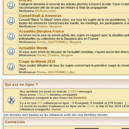
Articles
Catégorie destinée à recevoir les articles piochés à travers la toile. Ceux-ci doi
circonstanciée afin de ne pas les réduire à l'état de propagande.
Modérateur
Moderator team
Conseil BtoB & Annonces
Conseil "Black To Black" entre nous, sur tous les sujets de la vie quotidienne, "
toutes les annonces concernant les manifs, les meetings, les participations a un
Modérateurs
Chabine
,
Maryjane
Actualités Diaspora France
ce forum est le seul où seront admis des sujets en rapport avec la situation pol
individuelles ou collectives de la Diaspora afro en France.
Modérateurs
Tchoko
,
OGOTEMMELI
,
Maryjane
Actualités Monde
Si vous avez envie de discuter de l’actualité mondiale, n’ayant aucun lien direct, 
Modérateurs
Tchoko
,
Chabine
,
Maryjane
Coupe du Monde 2010
Vous voulez débattre de tous les sujets concernant la première coupe du monde 
vous.
Modérateurs
Tchoko
,
OGOTEMMELI
,
Alex
Qui est en ligne ?
Nos membres ont posté un total de
112984
messages
Nous avons
1780479
membres enregistrés
L'utilisateur enregistré le plus récent est
Dante92J
Il y a en tout
279
utilisateurs en ligne :: 0 Enregistré, 0 Invisible et 279 Invités [
A
Le record du nombre d'utilisateurs en ligne est de
21362
le Mar 07 Avr 2026 16:5
Utilisateurs enregistrés : Aucun
Ces données sont basées sur les utilisateurs actifs des cinq dernières minutes
Connexion