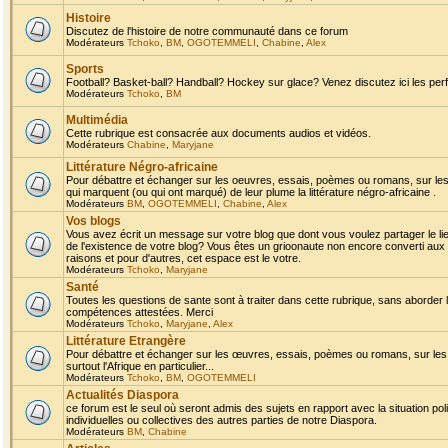
Histoire
Discutez de l'histoire de notre communauté dans ce forum
Modérateurs
Tchoko
,
BM
,
OGOTEMMELI
,
Chabine
,
Alex
Sports
Football? Basket-ball? Handball? Hockey sur glace? Venez discutez ici les perf
Modérateurs
Tchoko
,
BM
Multimédia
Cette rubrique est consacrée aux documents audios et vidéos.
Modérateurs
Chabine
,
Maryjane
Littérature Négro-africaine
Pour débattre et échanger sur les oeuvres, essais, poèmes ou romans, sur les
qui marquent (ou qui ont marqué) de leur plume la littérature négro-africaine .
Modérateurs
BM
,
OGOTEMMELI
,
Chabine
,
Alex
Vos blogs
Vous avez écrit un message sur votre blog que dont vous voulez partager le li
de l'existence de votre blog? Vous êtes un grioonaute non encore converti aux 
raisons et pour d'autres, cet espace est le votre.
Modérateurs
Tchoko
,
Maryjane
Santé
Toutes les questions de sante sont à traiter dans cette rubrique, sans aborder le
compétences attestées. Merci
Modérateurs
Tchoko
,
Maryjane
,
Alex
Littérature Etrangère
Pour débattre et échanger sur les œuvres, essais, poèmes ou romans, sur les
surtout l'Afrique en particulier...
Modérateurs
Tchoko
,
BM
,
OGOTEMMELI
Actualités Diaspora
ce forum est le seul où seront admis des sujets en rapport avec la situation pol
individuelles ou collectives des autres parties de notre Diaspora.
Modérateurs
BM
,
Chabine