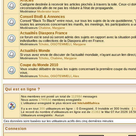
Articles
Catégorie destinée à recevoir les articles piochés à travers la toile. Ceux-ci doi
circonstanciée afin de ne pas les réduire à l'état de propagande.
Modérateur
Moderator team
Conseil BtoB & Annonces
Conseil "Black To Black" entre nous, sur tous les sujets de la vie quotidienne, "
toutes les annonces concernant les manifs, les meetings, les participations a un
Modérateurs
Chabine
,
Maryjane
Actualités Diaspora France
ce forum est le seul où seront admis des sujets en rapport avec la situation pol
individuelles ou collectives de la Diaspora afro en France.
Modérateurs
Tchoko
,
OGOTEMMELI
,
Maryjane
Actualités Monde
Si vous avez envie de discuter de l’actualité mondiale, n’ayant aucun lien direct, 
Modérateurs
Tchoko
,
Chabine
,
Maryjane
Coupe du Monde 2010
Vous voulez débattre de tous les sujets concernant la première coupe du monde 
vous.
Modérateurs
Tchoko
,
OGOTEMMELI
,
Alex
Qui est en ligne ?
Nos membres ont posté un total de
112984
messages
Nous avons
1780634
membres enregistrés
L'utilisateur enregistré le plus récent est
hitclub88africa
Il y a en tout
300
utilisateurs en ligne :: 0 Enregistré, 0 Invisible et 300 Invités [
A
Le record du nombre d'utilisateurs en ligne est de
21362
le Mar 07 Avr 2026 16:5
Utilisateurs enregistrés : Aucun
Ces données sont basées sur les utilisateurs actifs des cinq dernières minutes
Connexion